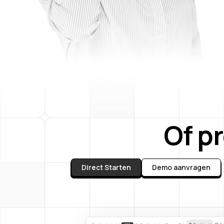
Of p
Direct Starten
Demo aanvragen