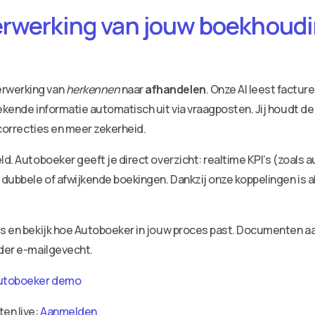
erwerking van jouw boekhoudin
erwerking van
herkennen
naar
afhandelen
. Onze AI leest factu
ekende informatie automatisch uit via vraagposten. Jij houdt de
 correcties en meer zekerheid.
ld. Autoboeker geeft je direct overzicht: realtime KPI’s (zoals 
dubbele of afwijkende boekingen. Dankzij onze koppelingen is a
ies en bekijk hoe Autoboeker in jouw proces past. Documenten 
nder e-mailgevecht.
utoboeker demo
ten live:
Aanmelden