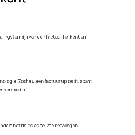
lingstermijn van een factuur herkent en
ologie. Zodra u een factuur uploadt, scant
en vermindert.
dert het risico op te late betalingen.