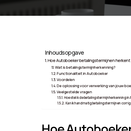
Inhoudsopgave
Hoe Autoboeker betalingstermijnen herkent
Wat is betalingstermijnherkenning?
Functionaliteit in Autoboeker
Voordelen
De oplossing voor verwerking van jouw boe
Veelgestelde vragen
Hoe stel ik de betalingstermijnherkenning in
Kan ik handmatig betalingstermijnen corri
Hoe Autoboeker