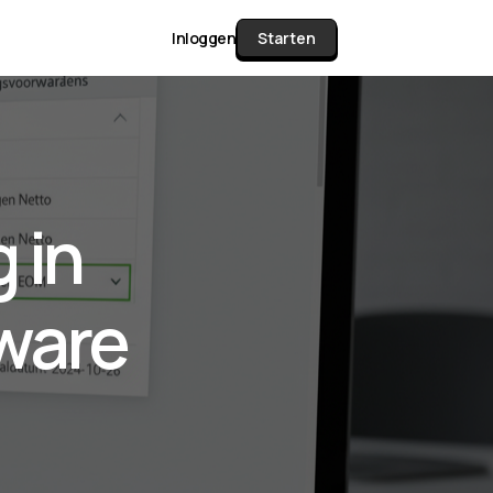
Inloggen
Starten
unctie Matrix
 in
gelijk alle pakketten en mogelijkheden
or documenten verzamelen en facturen
ware
werken tot controleren, boeken, bank
ching & klant dashboard.