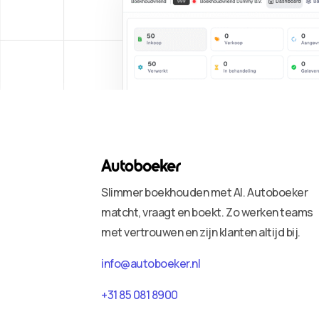
Slimmer boekhouden met AI. Autoboeker
matcht, vraagt en boekt. Zo werken teams
met vertrouwen en zijn klanten altijd bij.
info@autoboeker.nl
+31 85 081 8900