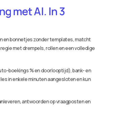
g met AI. In 3
ren en bonnetjes zonder templates, matcht
 regie met drempels, rollen en een volledige
auto-boekings % en doorlooptijd), bank- en
lles in enkele minuten aangesloten en kun
aanleveren, antwoorden op vraagposten en