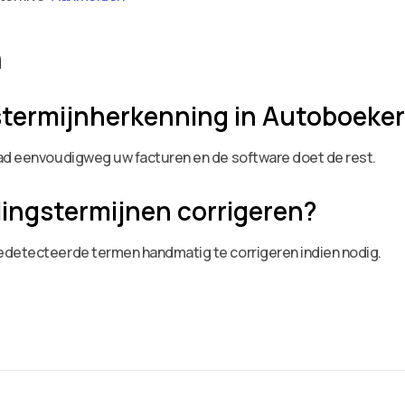
n
gstermijnherkenning in Autoboeker
oad eenvoudigweg uw facturen en de software doet de rest.
lingstermijnen corrigeren?
edetecteerde termen handmatig te corrigeren indien nodig.