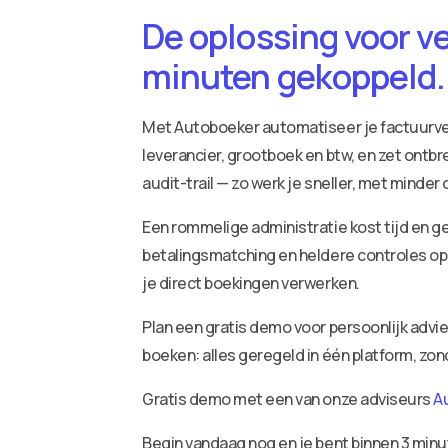
De oplossing voor v
minuten gekoppeld.
Met Autoboeker automatiseer je factuurv
leverancier, grootboek en btw, en zet ontbr
audit-trail — zo werk je sneller, met minder
Een rommelige administratie kost tijd en ge
betalingsmatching en heldere controles op 
je direct boekingen verwerken.
Plan een gratis demo voor persoonlijk adv
boeken: alles geregeld in één platform, zo
Gratis demo met een van onze adviseurs
A
Begin vandaag nog en je bent binnen 3 minu