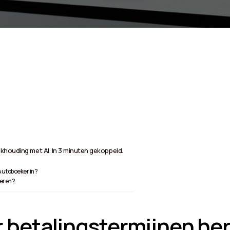
khouding met AI. In 3 minuten gekoppeld.
 Autoboeker in?
geren?
 betalingstermijnen he