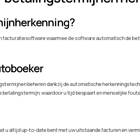
mijnherkenning?
 in facturatiesoftware waarmee de software automatisch de beta
Autoboeker
gstermijnen beheren dankzij de automatische herkenningstechn
betalingstermijn, waardoor u tijd bespaart en menselijke fout
at u altijd up-to-date bent met uw uitstaande facturen en vermin