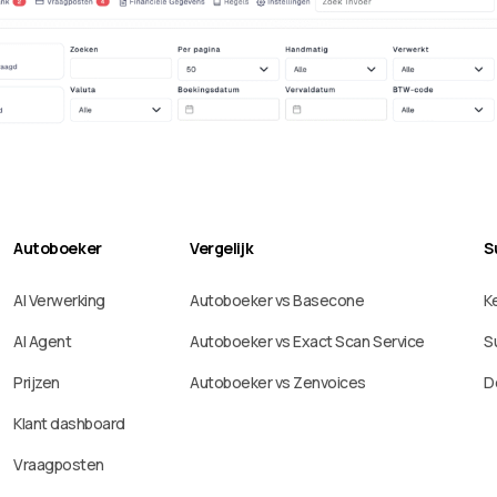
Autoboeker
Vergelijk
S
AI Verwerking
Autoboeker vs Basecone
K
AI Agent
Autoboeker vs Exact Scan Service
S
Prijzen
Autoboeker vs Zenvoices
D
Klant dashboard
Vraagposten