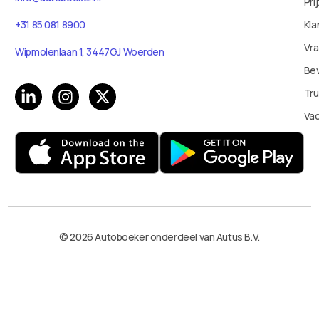
Pri
+31 85 081 8900
Kla
Vr
Wipmolenlaan 1, 3447GJ Woerden
Bev
Tru
Va
© 2026 Autoboeker onderdeel van Autus B.V.