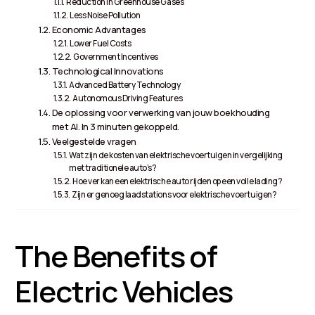
Reduction in Greenhouse Gases
Less Noise Pollution
Economic Advantages
Lower Fuel Costs
Government Incentives
Technological Innovations
Advanced Battery Technology
Autonomous Driving Features
De oplossing voor verwerking van jouw boekhouding
met AI. In 3 minuten gekoppeld.
Veelgestelde vragen
Wat zijn de kosten van elektrische voertuigen in vergelijking
met traditionele auto’s?
Hoe ver kan een elektrische auto rijden op een volle lading?
Zijn er genoeg laadstations voor elektrische voertuigen?
The Benefits of
Electric Vehicles