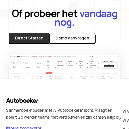
Of probeer het
vandaag
nog.
Direct Starten
Demo aanvragen
Slimmer boekhouden met AI. Autoboeker matcht, vraagt en
AI 
boekt. Zo werken teams met vertrouwen en zijn klanten altijd bij.
AI 
info@autoboeker.nl