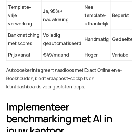
Template-
Nee,
Ja, 95%+
vrije
template-
Beperkt
nauwkeurig
verwerking
afhankelijk
Bankmatching
Volledig
Handmatig
Gedeeltel
met scores
geautomatiseerd
Prijs vanaf
€49/maand
Hoger
Variabel
Autoboeker integreert naadloos met Exact Online en e-
Boekhouden, biedt vraagpost-cockpits en
klantdashboards voor gesloten loops.
Implementeer
benchmarking met AI in
jouw kantoor