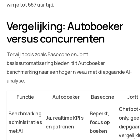
win je tot 667 uur tijd.
Vergelijking: Autoboeker
versus concurrenten
Terwijl tools zoals Basecone en Jortt
basisautomatisering bieden, tilt Autoboeker
benchmarking naar een hoger niveau met diepgaande AI-
analyse.
Functie
Autoboeker
Basecone
Jortt
Chatbot
Benchmarking
Beperkt,
Ja, realtime KPI’s
only, gee
administraties
focus op
en patronen
diepgaa
met AI
boeken
vergelijk