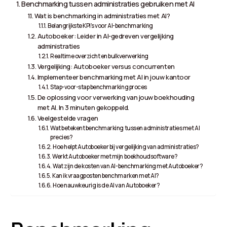
Benchmarking tussen administraties gebruiken met AI
Wat is benchmarking in administraties met AI?
Belangrijkste KPI’s voor AI-benchmarking
Autoboeker: Leider in AI-gedreven vergelijking
administraties
Realtime overzicht en bulkverwerking
Vergelijking: Autoboeker versus concurrenten
Implementeer benchmarking met AI in jouw kantoor
Stap-voor-stap benchmarking proces
De oplossing voor verwerking van jouw boekhouding
met AI. In 3 minuten gekoppeld.
Veelgestelde vragen
Wat betekent benchmarking tussen administraties met AI
precies?
Hoe helpt Autoboeker bij vergelijking van administraties?
Werkt Autoboeker met mijn boekhoudsoftware?
Wat zijn de kosten van AI-benchmarking met Autoboeker?
Kan ik vraagposten benchmarken met AI?
Hoe nauwkeurig is de AI van Autoboeker?