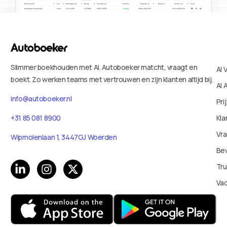
Slimmer boekhouden met AI. Autoboeker matcht, vraagt en
AI 
boekt. Zo werken teams met vertrouwen en zijn klanten altijd bij.
AI 
info@autoboeker.nl
Pri
Kla
+31 85 081 8900
Vr
Wipmolenlaan 1, 3447GJ Woerden
Bev
Tru
Va