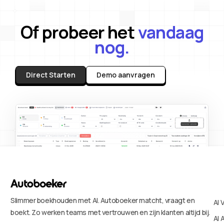
Of probeer het
vandaag
nog.
Direct Starten
Demo aanvragen
Slimmer boekhouden met AI. Autoboeker matcht, vraagt en
AI 
boekt. Zo werken teams met vertrouwen en zijn klanten altijd bij.
AI 