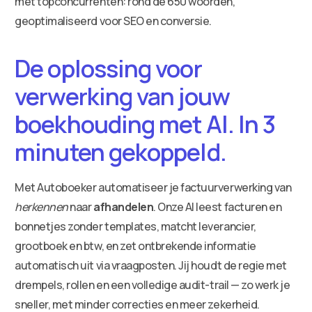
met topconcurrenten: rond de 650 woorden,
geoptimaliseerd voor SEO en conversie.
De oplossing voor
verwerking van jouw
boekhouding met AI. In 3
minuten gekoppeld.
Met Autoboeker automatiseer je factuurverwerking van
herkennen
naar
afhandelen
. Onze AI leest facturen en
bonnetjes zonder templates, matcht leverancier,
grootboek en btw, en zet ontbrekende informatie
automatisch uit via vraagposten. Jij houdt de regie met
drempels, rollen en een volledige audit-trail — zo werk je
sneller, met minder correcties en meer zekerheid.