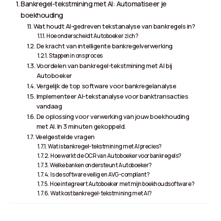
Bankregel-tekstmining met AI: Automatiseer je
boekhouding
Wat houdt AI-gedreven tekstanalyse van bankregels in?
Hoe onderscheidt Autoboeker zich?
De kracht van intelligente bankregelverwerking
Stappen in ons proces
Voordelen van bankregel-tekstmining met AI bij
Autoboeker
Vergelijk de top software voor bankregelanalyse
Implementeer AI-tekstanalyse voor banktransacties
vandaag
De oplossing voor verwerking van jouw boekhouding
met AI. In 3 minuten gekoppeld.
Veelgestelde vragen
Wat is bankregel-tekstmining met AI precies?
Hoe werkt de OCR van Autoboeker voor bankregels?
Welke banken ondersteunt Autoboeker?
Is de software veilig en AVG-compliant?
Hoe integreert Autoboeker met mijn boekhoudsoftware?
Wat kost bankregel-tekstmining met AI?