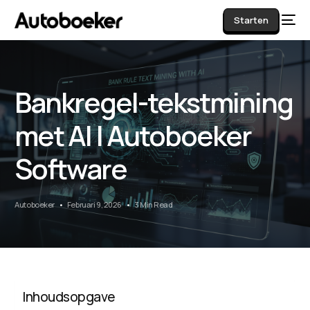
Starten
Bankregel-tekstmining
AI
met AI | Autoboeker
Software
Autoboeker
Februari 9, 2026
3 Min Read
Inhoudsopgave