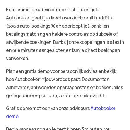
Een rommelige administratie kost tijd en geld.
Autoboeker geeft je direct overzicht: realtime KPI’s
(zoals auto-boekings % en doorlooptijd), bank- en
betalingsmatching en heldere controles op dubbele of
afwijkende boekingen. Dankzij onze koppelingen is alles in
enkele minuten aangesloten en kun je direct boekingen
verwerken.
Plan een gratis demo voor persoonlijk advies en bekijk
hoe Autoboeker in jouw proces past. Documenten
aanleveren, antwoorden op vraagposten en boeken: alles
geregeld in één platform, zonder e-mailgevecht.
Gratis demo met een van onze adviseurs
Autoboeker
demo
Begin vandaag nog en je bent binnen 3 minuten live: