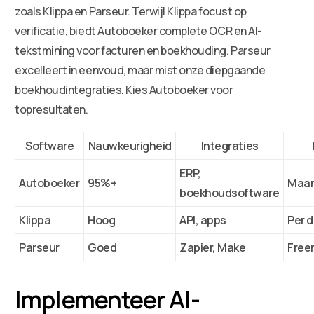
zoals Klippa en Parseur. Terwijl Klippa focust op
verificatie, biedt Autoboeker complete OCR en AI-
tekstmining voor facturen en boekhouding. Parseur
excelleert in eenvoud, maar mist onze diepgaande
boekhoudintegraties. Kies Autoboeker voor
topresultaten.
Software
Nauwkeurigheid
Integraties
ERP,
Autoboeker
95%+
Maa
boekhoudsoftware
Klippa
Hoog
API, apps
Per 
Parseur
Goed
Zapier, Make
Free
Implementeer AI-