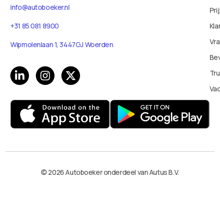
info@autoboeker.nl
Pri
+31 85 081 8900
Kla
Vr
Wipmolenlaan 1, 3447GJ Woerden
Bev
Tru
Va
© 2026 Autoboeker onderdeel van Autus B.V.