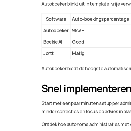
Autoboeker blinkt uit in template-vrije verw
Software
Auto-boekingspercentage
Autoboeker
95%+
Boekie AI
Goed
Jortt
Matig
Autoboeker biedt de hoogste automatiserin
Snel implementeren
Start met een paar minuten setup per admini
minder correcties en focus op advies in pla
Ontdek hoe autonome administraties met AI