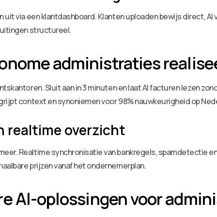
uit via een klantdashboard. Klanten uploaden bewijs direct, AI v
uitingen structureel.
onome administraties realise
ntskantoren. Sluit aan in 3 minuten en laat AI facturen lezen z
egrijpt context en synoniemen voor 98% nauwkeurigheid op Ned
n realtime overzicht
er. Realtime synchronisatie van bankregels, spamdetectie en v
haalbare prijzen vanaf het ondernemerplan.
e AI-oplossingen voor admini