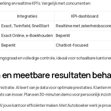
erking en realtime KPI’s. Vergelijk met concurrenten:
Integraties
KPI-dashboard
Exact, Twinfield, SnelStart
Realtime met zekerheidsscor
Exact Online, e-Boekhouden
Beperkt
Beperkt
Chatbot-focused
gsgraad en volledige controle, ideaal voor schaalbare kantore
 en meetbare resultaten beha
stratie. AI leert van je data voor optimale prestaties. Klanten 
ats van invoer. Plan een 30-minuten demo voor persoonlijk inzich
 jouw kantoor efficiënter maken. Met Autoboeker werk je proact