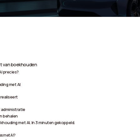
st van boekhouden
I precies?
ding met AI
ealiseert
 administratie
n behalen
khouding met AI. In 3 minuten gekoppeld.
s met AI?