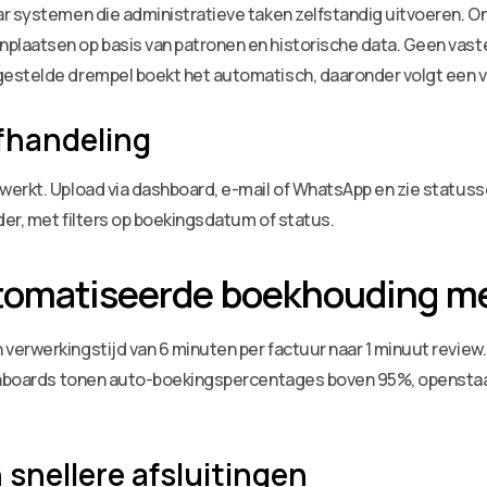
r systemen die administratieve taken zelfstandig uitvoeren. O
laatsen op basis van patronen en historische data. Geen vaste 
estelde drempel boekt het automatisch, daaronder volgt een vo
fhandeling
rkt. Upload via dashboard, e-mail of WhatsApp en zie statussen 
der, met filters op boekingsdatum of status.
tomatiseerde boekhouding me
rwerkingstijd van 6 minuten per factuur naar 1 minuut review. B
dashboards tonen auto-boekingspercentages boven 95%, openst
snellere afsluitingen