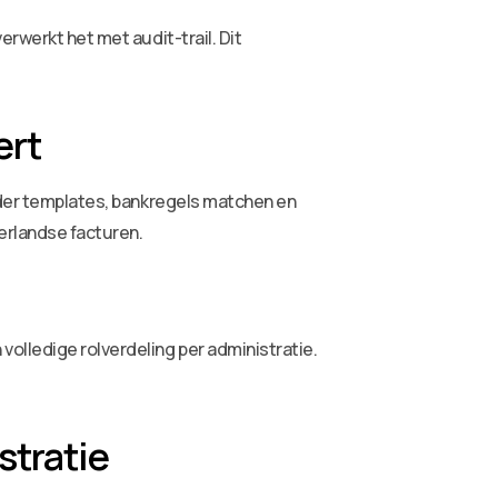
erwerkt het met audit-trail. Dit
ert
onder templates, bankregels matchen en
erlandse facturen.
olledige rolverdeling per administratie.
stratie