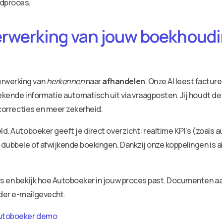
udproces.
erwerking van jouw boekhoudin
erwerking van
herkennen
naar
afhandelen
. Onze AI leest factu
ekende informatie automatisch uit via vraagposten. Jij houdt de
 correcties en meer zekerheid.
ld. Autoboeker geeft je direct overzicht: realtime KPI’s (zoals 
dubbele of afwijkende boekingen. Dankzij onze koppelingen is a
ies en bekijk hoe Autoboeker in jouw proces past. Documenten 
nder e-mailgevecht.
utoboeker demo