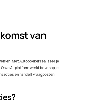
ekomst van
erken. Met Autoboeker realiseer je
 Onze AI-platform werkt bovenop je
ansacties en handelt vraagposten
cies?