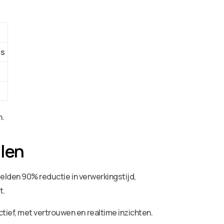
es
n.
len
melden 90% reductie in verwerkingstijd,
t.
ief, met vertrouwen en realtime inzichten.