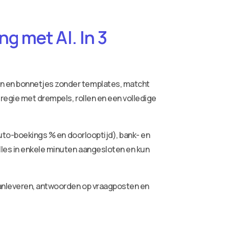
g met AI. In 3
ren en bonnetjes zonder templates, matcht
 regie met drempels, rollen en een volledige
auto-boekings % en doorlooptijd), bank- en
lles in enkele minuten aangesloten en kun
aanleveren, antwoorden op vraagposten en