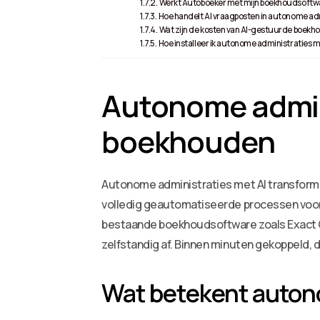
Werkt Autoboeker met mijn boekhoudsoftw
Hoe handelt AI vraagposten in autonome ad
Wat zijn de kosten van AI-gestuurde boekh
Hoe installeer ik autonome administraties m
Autonome admini
boekhouden
Autonome administraties met AI transform
volledig geautomatiseerde processen voor
bestaande boekhoudsoftware zoals Exact On
zelfstandig af. Binnen minuten gekoppeld, d
Wat betekent autono