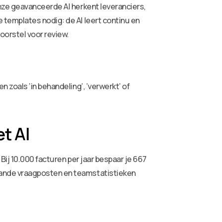
nze geavanceerde AI herkent leveranciers,
templates nodig: de AI leert continu en
orstel voor review.
zoals ‘in behandeling’, ‘verwerkt’ of
t AI
ij 10.000 facturen per jaar bespaar je 667
aande vraagposten en teamstatistieken