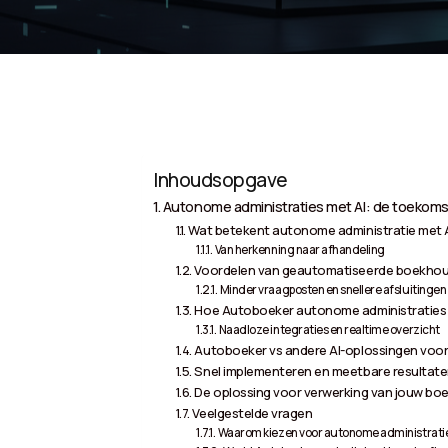
Inhoudsopgave
Autonome administraties met AI: de toekom
Wat betekent autonome administratie met A
Van herkenning naar afhandeling
Voordelen van geautomatiseerde boekhou
Minder vraagposten en snellere afsluitingen
Hoe Autoboeker autonome administraties r
Naadloze integraties en realtime overzicht
Autoboeker vs andere AI-oplossingen voor
Snel implementeren en meetbare resultate
De oplossing voor verwerking van jouw boe
Veelgestelde vragen
Waarom kiezen voor autonome administratie