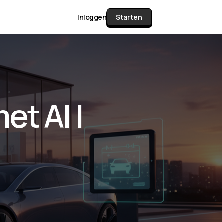
Inloggen
Starten
unctie Matrix
t AI |
gelijk alle pakketten en mogelijkheden
or documenten verzamelen en facturen
werken tot controleren, boeken, bank
ching & klant dashboard.