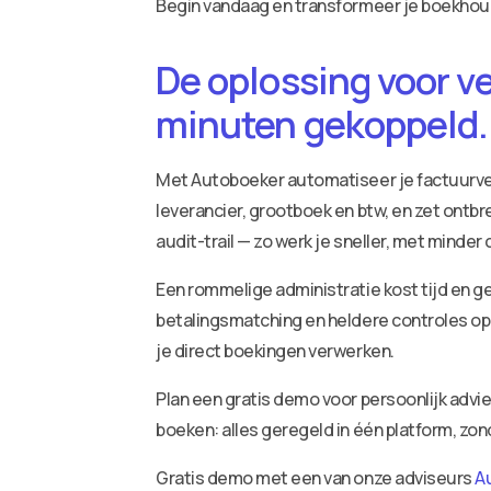
Begin vandaag en transformeer je boekho
De oplossing voor v
minuten gekoppeld.
Met Autoboeker automatiseer je factuurv
leverancier, grootboek en btw, en zet ontbr
audit-trail — zo werk je sneller, met minder
Een rommelige administratie kost tijd en ge
betalingsmatching en heldere controles op 
je direct boekingen verwerken.
Plan een gratis demo voor persoonlijk adv
boeken: alles geregeld in één platform, zo
Gratis demo met een van onze adviseurs
A