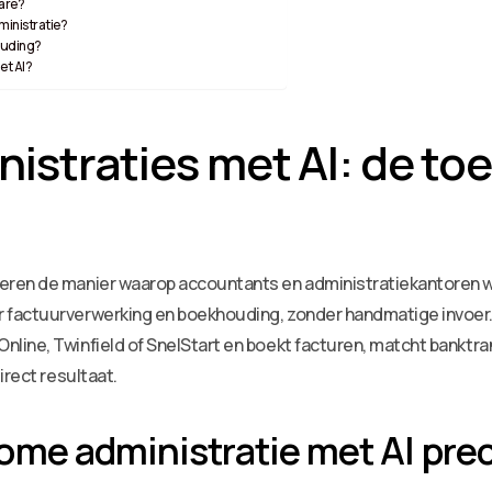
are?
ministratie?
ouding?
et AI?
straties met AI: de to
eren de manier waarop accountants en administratiekantoren w
 factuurverwerking en boekhouding, zonder handmatige invoer.
line, Twinfield of SnelStart en boekt facturen, matcht banktr
irect resultaat.
me administratie met AI pre