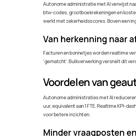
Autonome administratie met AI verwijst naa
btw-codes, grootboekrekeningen en kostenp
werkt met zekerheidsscores. Boven een ing
Van herkenning naar a
Facturen en bonnetjes worden realtime verwe
‘gematcht’. Bulkverwerking versnelt dit ver
Voordelen van geau
Autonome administraties met AI reduceren ve
uur, equivalent aan 1 FTE. Realtime KPI-
voor betere inzichten.
Minder vraagposten en 