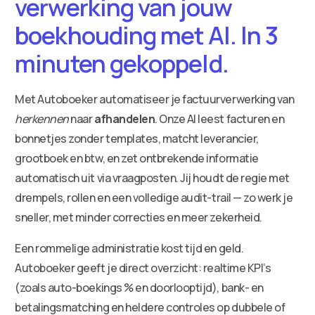
verwerking van jouw
boekhouding met AI. In 3
minuten gekoppeld.
Met Autoboeker automatiseer je factuurverwerking van
herkennen
naar
afhandelen
. Onze AI leest facturen en
bonnetjes zonder templates, matcht leverancier,
grootboek en btw, en zet ontbrekende informatie
automatisch uit via vraagposten. Jij houdt de regie met
drempels, rollen en een volledige audit-trail — zo werk je
sneller, met minder correcties en meer zekerheid.
Een rommelige administratie kost tijd en geld.
Autoboeker geeft je direct overzicht: realtime KPI’s
(zoals auto-boekings % en doorlooptijd), bank- en
betalingsmatching en heldere controles op dubbele of