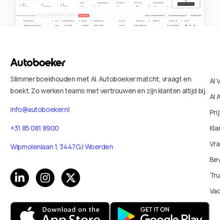
Slimmer boekhouden met AI. Autoboeker matcht, vraagt en
AI 
boekt. Zo werken teams met vertrouwen en zijn klanten altijd bij.
AI 
info@autoboeker.nl
Pri
+31 85 081 8900
Kla
Vr
Wipmolenlaan 1, 3447GJ Woerden
Bev
Tru
Va