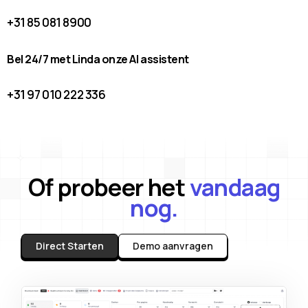
+31 85 081 8900
Bel 24/7 met Linda onze AI assistent
+31 97 010 222 336
Of probeer het
vandaag
nog.
Direct Starten
Demo aanvragen