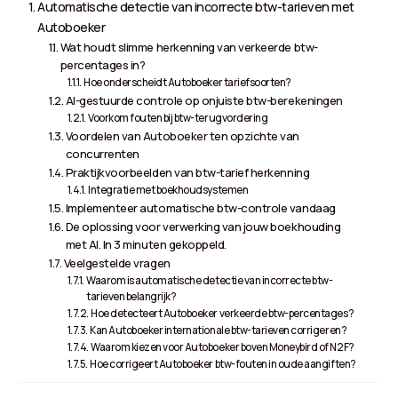
Automatische detectie van incorrecte btw-tarieven met
Autoboeker
Wat houdt slimme herkenning van verkeerde btw-
percentages in?
Hoe onderscheidt Autoboeker tariefsoorten?
AI-gestuurde controle op onjuiste btw-berekeningen
Voorkom fouten bij btw-terugvordering
Voordelen van Autoboeker ten opzichte van
concurrenten
Praktijkvoorbeelden van btw-tarief herkenning
Integratie met boekhoudsystemen
Implementeer automatische btw-controle vandaag
De oplossing voor verwerking van jouw boekhouding
met AI. In 3 minuten gekoppeld.
Veelgestelde vragen
Waarom is automatische detectie van incorrecte btw-
tarieven belangrijk?
Hoe detecteert Autoboeker verkeerde btw-percentages?
Kan Autoboeker internationale btw-tarieven corrigeren?
Waarom kiezen voor Autoboeker boven Moneybird of N2F?
Hoe corrigeert Autoboeker btw-fouten in oude aangiften?