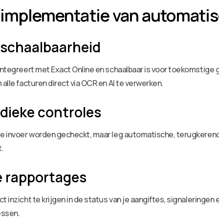
r implementatie van automati
n schaalbaarheid
 integreert met Exact Online en schaalbaar is voor toekomstige 
 alle facturen direct via OCR en AI te verwerken.
dieke controles
ste invoer worden gecheckt, maar leg automatische, terugkerend
t.
e rapportages
t inzicht te krijgen in de status van je aangiftes, signaleringen
essen.