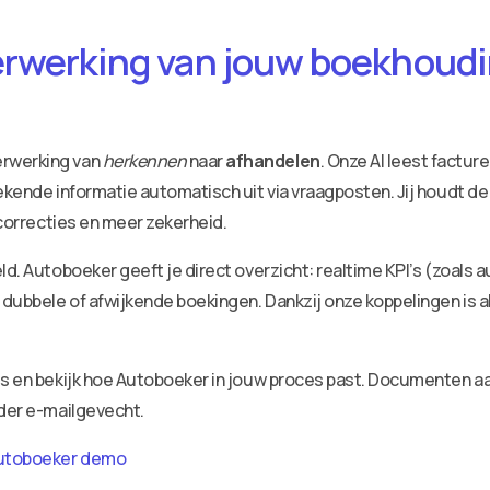
erwerking van jouw boekhoudin
erwerking van
herkennen
naar
afhandelen
. Onze AI leest factu
ekende informatie automatisch uit via vraagposten. Jij houdt de
 correcties en meer zekerheid.
ld. Autoboeker geeft je direct overzicht: realtime KPI’s (zoals 
dubbele of afwijkende boekingen. Dankzij onze koppelingen is a
ies en bekijk hoe Autoboeker in jouw proces past. Documenten 
nder e-mailgevecht.
utoboeker demo