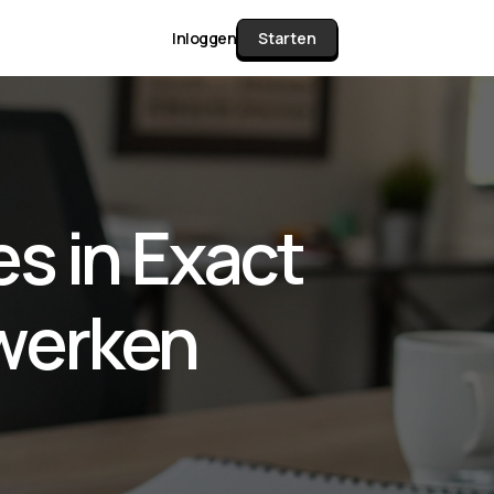
Inloggen
Starten
unctie Matrix
s in Exact
gelijk alle pakketten en mogelijkheden
or documenten verzamelen en facturen
 werken
werken tot controleren, boeken, bank
ching & klant dashboard.