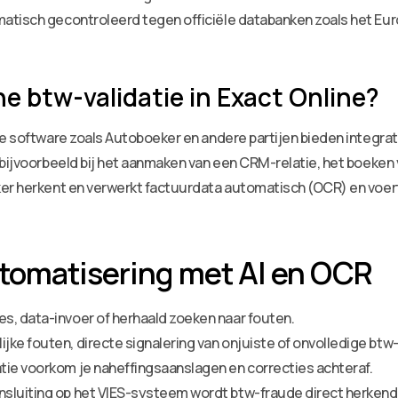
matisch gecontroleerd tegen officiële databanken zoals het E
 btw-validatie in Exact Online?
de software zoals Autoboeker en andere partijen bieden integr
 bijvoorbeeld bij het aanmaken van een CRM-relatie, het boeken 
er herkent en verwerkt factuurdata automatisch (OCR) en voert 
tomatisering met AI en OCR
s, data-invoer of herhaald zoeken naar fouten.
jke fouten, directe signalering van onjuiste of onvolledige bt
tie voorkom je naheffingsaanslagen en correcties achteraf.
sluiting op het VIES-systeem wordt btw-fraude direct herkend