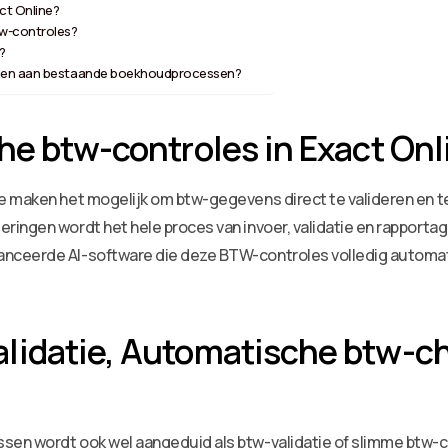
ct Online?
tw-controles?
?
elen aan bestaande boekhoudprocessen?
he btw-controles in Exact Onl
e maken het mogelijk om btw-gegevens direct te valideren en te
ingen wordt het hele proces van invoer, validatie en rapportag
nceerde AI-software die deze BTW-controles volledig automati
lidatie, Automatische btw-c
sen wordt ook wel aangeduid als btw-validatie of slimme btw-