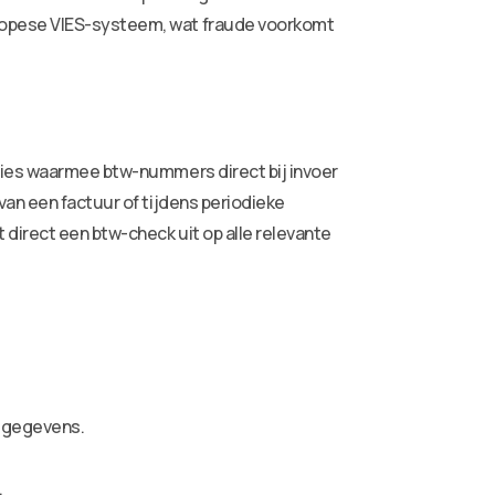
uropese VIES-systeem, wat fraude voorkomt
aties waarmee btw-nummers direct bij invoer
van een factuur of tijdens periodieke
direct een btw-check uit op alle relevante
w-gegevens.
.