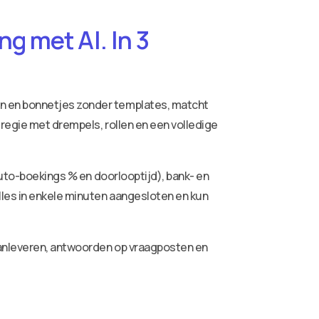
g met AI. In 3
ren en bonnetjes zonder templates, matcht
 regie met drempels, rollen en een volledige
auto-boekings % en doorlooptijd), bank- en
lles in enkele minuten aangesloten en kun
aanleveren, antwoorden op vraagposten en