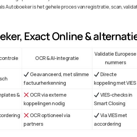
ls Autoboeker is het gehele proces van registratie, scan, vali
eker, Exact Online & alternat
Validatie Europese
controle
OCR & AI-integratie
nummers
Geavanceerd, met slimme
Directe
isch
factuurherkenning
koppeling met VIES
mplates &
OCR via externe
VIES-checks in
koppelingen nodig
Smart Closing
ordering
OCR optioneel via
Via VIES met
partners
accordering