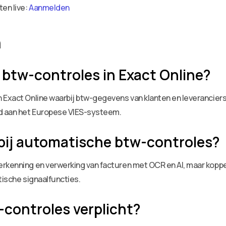
ten live:
Aanmelden
n
 btw-controles in Exact Online?
n Exact Online waarbij btw-gegevens van klanten en leverancier
ld aan het Europese VIES-systeem.
bij automatische btw-controles?
rkenning en verwerking van facturen met OCR en AI, maar koppel
tische signaalfuncties.
-controles verplicht?