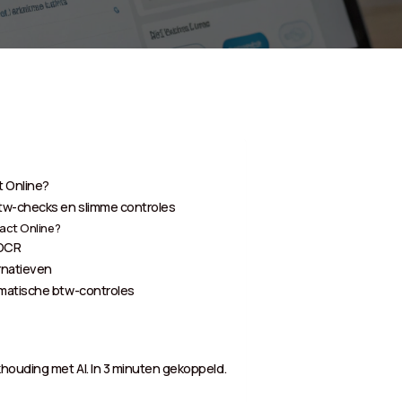
t Online?
tw-checks en slimme controles
xact Online?
 OCR
ernatieven
omatische btw-controles
houding met AI. In 3 minuten gekoppeld.