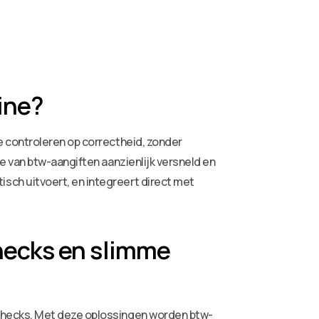
ine?
 controleren op correctheid, zonder
e van btw-aangiften aanzienlijk versneld en
sch uitvoert, en integreert direct met
hecks en slimme
checks. Met deze oplossingen worden btw-