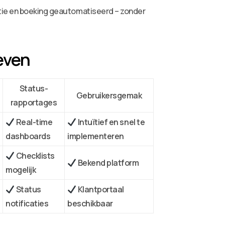
datie en boeking geautomatiseerd – zonder
ieven
Status-
Gebruikersgemak
rapportages
Real-time
Intuïtief en snel te
dashboards
implementeren
Checklists
Bekend platform
mogelijk
Status
Klantportaal
notificaties
beschikbaar