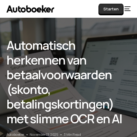
Starten
Automatisch
AI
herkennen van
betaalvoorwaarden
(skonto,
betalingskortingen)
met slimme OCR en AI
Autoboeker
November 19, 2025
3 Min Read