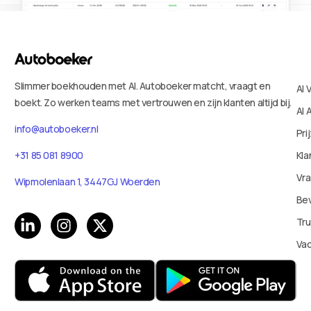
Slimmer boekhouden met AI. Autoboeker matcht, vraagt en
AI 
boekt. Zo werken teams met vertrouwen en zijn klanten altijd bij.
AI 
info@autoboeker.nl
Pri
Kla
+31 85 081 8900
Vr
Wipmolenlaan 1, 3447GJ Woerden
Bev
Tru
Va