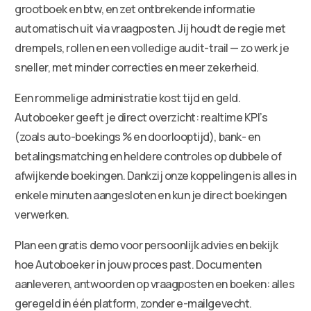
grootboek en btw, en zet ontbrekende informatie
automatisch uit via vraagposten. Jij houdt de regie met
drempels, rollen en een volledige audit-trail — zo werk je
sneller, met minder correcties en meer zekerheid.
Een rommelige administratie kost tijd en geld.
Autoboeker geeft je direct overzicht: realtime KPI’s
(zoals auto-boekings % en doorlooptijd), bank- en
betalingsmatching en heldere controles op dubbele of
afwijkende boekingen. Dankzij onze koppelingen is alles in
enkele minuten aangesloten en kun je direct boekingen
verwerken.
Plan een gratis demo voor persoonlijk advies en bekijk
hoe Autoboeker in jouw proces past. Documenten
aanleveren, antwoorden op vraagposten en boeken: alles
geregeld in één platform, zonder e-mailgevecht.