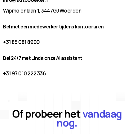
Wipmolenlaan 1, 3447GJ Woerden
Bel met een medewerker tijdens kantooruren
+31 85 081 8900
Bel 24/7 met Linda onze AI assistent
+31 97 010 222 336
Of probeer het
vandaag
nog.