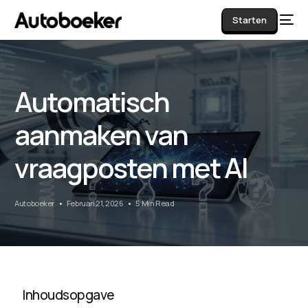
Starten
Automatisch
AI
aanmaken van
vraagposten met AI
Autoboeker
Februari 21, 2026
5 Min Read
Inhoudsopgave