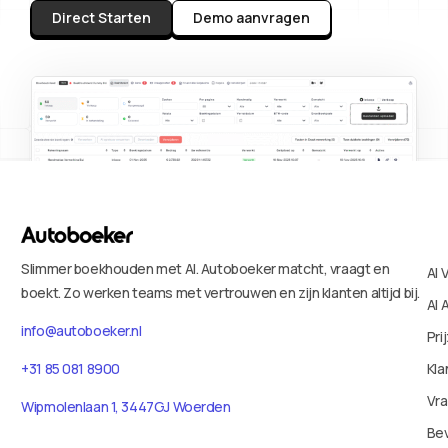
Direct Starten
Demo aanvragen
Slimmer boekhouden met AI. Autoboeker matcht, vraagt en
AI 
boekt. Zo werken teams met vertrouwen en zijn klanten altijd bij.
AI 
info@autoboeker.nl
Pri
+31 85 081 8900
Kla
Vr
Wipmolenlaan 1, 3447GJ Woerden
Bev