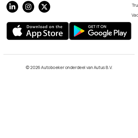
Tru
Va
© 2026 Autoboeker onderdeel van Autus B.V.