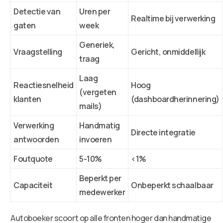
Detectie van
Uren per
Realtime bij verwerking
gaten
week
Generiek,
Vraagstelling
Gericht, onmiddellijk
traag
Laag
Reactiesnelheid
Hoog
(vergeten
klanten
(dashboardherinnering)
mails)
Verwerking
Handmatig
Directe integratie
antwoorden
invoeren
Foutquote
5-10%
<1%
Beperkt per
Capaciteit
Onbeperkt schaalbaar
medewerker
Autoboeker scoort op alle fronten hoger dan handmatige