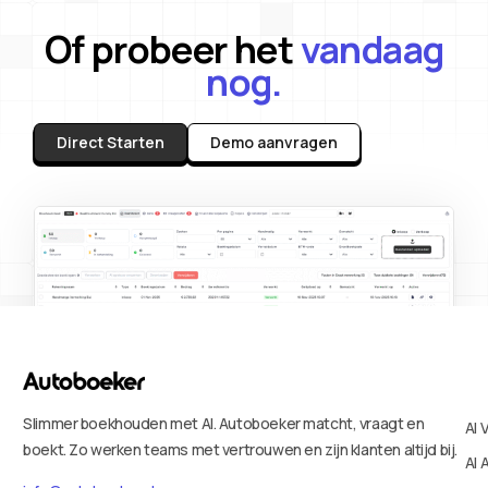
Of probeer het
vandaag
nog.
Direct Starten
Demo aanvragen
Slimmer boekhouden met AI. Autoboeker matcht, vraagt en
AI 
boekt. Zo werken teams met vertrouwen en zijn klanten altijd bij.
AI 