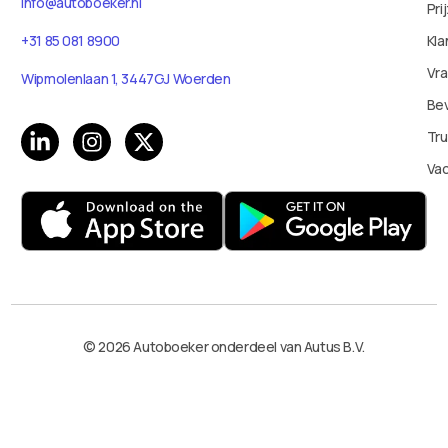
info@autoboeker.nl
Pri
Kla
+31 85 081 8900
Vr
Wipmolenlaan 1, 3447GJ Woerden
Bev
Tru
Va
© 2026 Autoboeker onderdeel van Autus B.V.