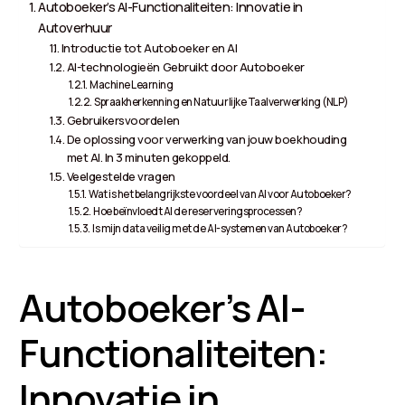
Autoboeker’s AI-Functionaliteiten: Innovatie in
Autoverhuur
Introductie tot Autoboeker en AI
AI-technologieën Gebruikt door Autoboeker
Machine Learning
Spraakherkenning en Natuurlijke Taalverwerking (NLP)
Gebruikersvoordelen
De oplossing voor verwerking van jouw boekhouding
met AI. In 3 minuten gekoppeld.
Veelgestelde vragen
Wat is het belangrijkste voordeel van AI voor Autoboeker?
Hoe beïnvloedt AI de reserveringsprocessen?
Is mijn data veilig met de AI-systemen van Autoboeker?
Autoboeker’s AI-
Functionaliteiten:
Innovatie in