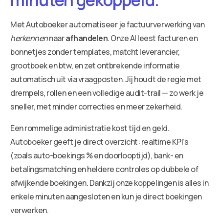
Met Autoboeker automatiseer je factuurverwerking van
herkennen
naar
afhandelen
. Onze AI leest facturen en
bonnetjes zonder templates, matcht leverancier,
grootboek en btw, en zet ontbrekende informatie
automatisch uit via vraagposten. Jij houdt de regie met
drempels, rollen en een volledige audit-trail — zo werk je
sneller, met minder correcties en meer zekerheid.
Een rommelige administratie kost tijd en geld.
Autoboeker geeft je direct overzicht: realtime KPI’s
(zoals auto-boekings % en doorlooptijd), bank- en
betalingsmatching en heldere controles op dubbele of
afwijkende boekingen. Dankzij onze koppelingen is alles in
enkele minuten aangesloten en kun je direct boekingen
verwerken.