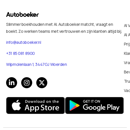
Slimmer boekhouden met AI. Autoboeker matcht, vraagt en
AI 
boekt. Zo werken teams met vertrouwen en zijn klanten altijd bij.
AI 
info@autoboeker.nl
Pri
+31 85 081 8900
Kla
Vr
Wipmolenlaan 1, 3447GJ Woerden
Bev
Tru
Va