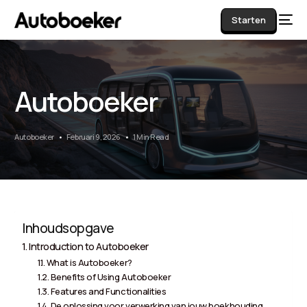
Starten
Autoboeker
AI
Autoboeker
Februari 9, 2026
1 Min Read
Inhoudsopgave
Introduction to Autoboeker
What is Autoboeker?
Benefits of Using Autoboeker
Features and Functionalities
De oplossing voor verwerking van jouw boekhouding