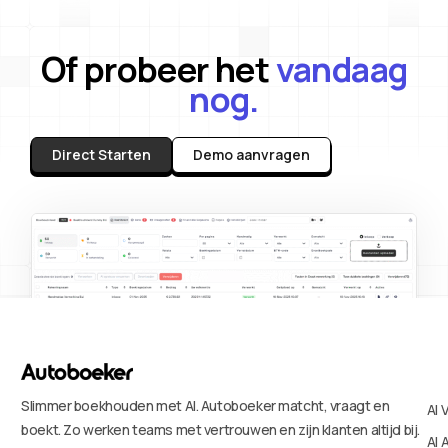
Of probeer het
vandaag
nog.
Direct Starten
Demo aanvragen
Slimmer boekhouden met AI. Autoboeker matcht, vraagt en
AI 
boekt. Zo werken teams met vertrouwen en zijn klanten altijd bij.
AI 