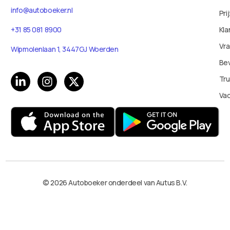
info@autoboeker.nl
Pri
+31 85 081 8900
Kla
Vr
Wipmolenlaan 1, 3447GJ Woerden
Bev
Tru
Va
© 2026 Autoboeker onderdeel van Autus B.V.