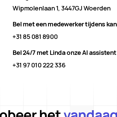
Wipmolenlaan 1, 3447GJ Woerden
Bel met een medewerker tijdens ka
+31 85 081 8900
Bel 24/7 met Linda onze AI assistent
+31 97 010 222 336
robeer het
vandaag