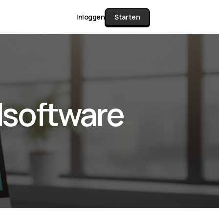
Inloggen
Starten
unctie Matrix
software
gelijk alle pakketten en mogelijkheden
or documenten verzamelen en facturen
werken tot controleren, boeken, bank
ching & klant dashboard.