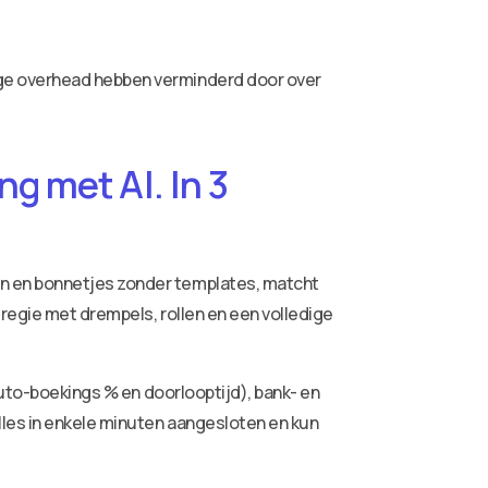
ige overhead hebben verminderd door over
g met AI. In 3
ren en bonnetjes zonder templates, matcht
 regie met drempels, rollen en een volledige
auto-boekings % en doorlooptijd), bank- en
lles in enkele minuten aangesloten en kun