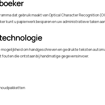
oboeker
gramma dat gebruik maakt van Optical Character Recognition 
r kunt u papierwerk besparen en uw administratieve taken aan
technologie
mogelijkheid om handgeschreven en gedrukte teksten automat
ert fouten die ontstaan bij handmatige gegevensinvoer.
khoudpakketten