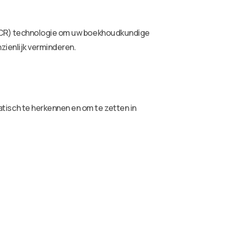
(OCR) technologie om uw boekhoudkundige
zienlijk verminderen.
isch te herkennen en om te zetten in