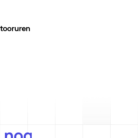
ntooruren
 nog.