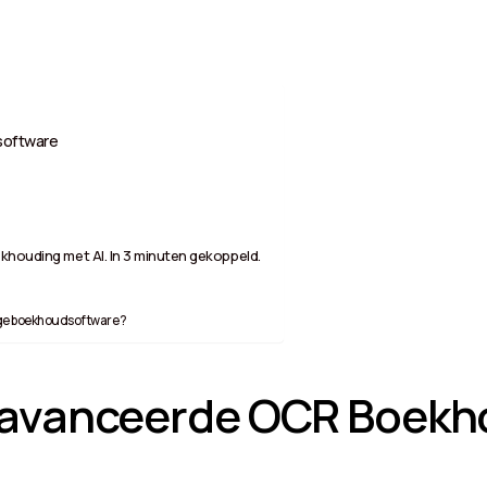
software
khouding met AI. In 3 minuten gekoppeld.
dige boekhoudsoftware?
eavanceerde OCR Boekh