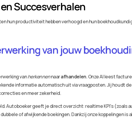
 en Succesverhalen
otten hun productiviteit hebben verhoogd en hun boekhoudkund
erwerking van jouw boekhoudin
erwerking van
herkennen
naar
afhandelen
. Onze AI leest factu
ekende informatie automatisch uit via vraagposten. Jij houdt de
 correcties en meer zekerheid.
ld. Autoboeker geeft je direct overzicht: realtime KPI’s (zoals 
dubbele of afwijkende boekingen. Dankzij onze koppelingen is a