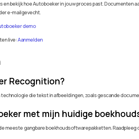
ies en bekijk hoe Autoboeker in jouw proces past. Documenten 
nder e-mailgevecht.
utoboeker demo
ten live:
Aanmelden
n
ter Recognition?
n technologie die tekst in afbeeldingen, zoals gescande docume
boeker met mijn huidige boekhoud
 de meeste gangbare boekhoudsoftwarepakketten. Raadpleeg on