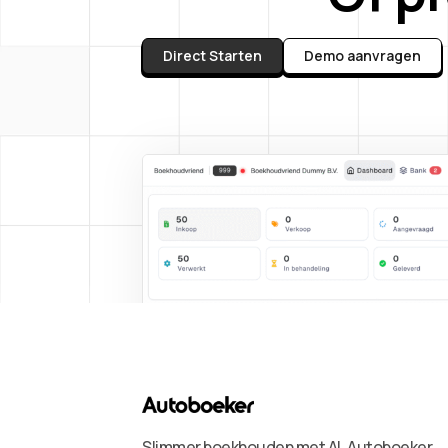
Direct Starten
Demo aanvragen
Slimmer boekhouden met AI. Autoboeker