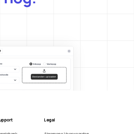
upport
Legal
ennisbank
Algemene Voorwaarden