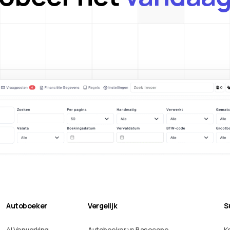
Autoboeker
Vergelijk
S
AI Verwerking
Autoboeker vs Basecone
K