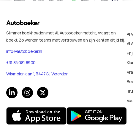
Slimmer boekhouden met AI. Autoboeker matcht, vraagt en
AI 
boekt. Zo werken teams met vertrouwen en zijn klanten altijd bij.
AI 
info@autoboeker.nl
Pri
+31 85 081 8900
Kla
Vr
Wipmolenlaan 1, 3447GJ Woerden
Bev
Tru
Va