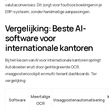
valutaconversies. Dit zorgt voor foutloze boekingen in je
ERP-systeem, zonder handmatige aanpassingen.
Vergelijking: Beste AI-
software voor
internationale kantoren
Bij het kiezen van AI voor internationale kantoren springt
Autoboeker eruit door geïntegreerde OCR,
vraagpostencockpit en multi-tenant dashboards. Ter
vergelijking:
Meertalige
I
Software
Vraagpostenautomatisering
OCR