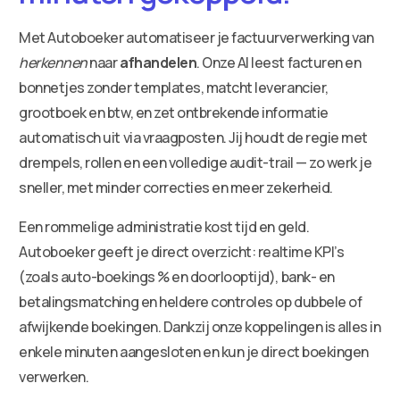
Met Autoboeker automatiseer je factuurverwerking van
herkennen
naar
afhandelen
. Onze AI leest facturen en
bonnetjes zonder templates, matcht leverancier,
grootboek en btw, en zet ontbrekende informatie
automatisch uit via vraagposten. Jij houdt de regie met
drempels, rollen en een volledige audit-trail — zo werk je
sneller, met minder correcties en meer zekerheid.
Een rommelige administratie kost tijd en geld.
Autoboeker geeft je direct overzicht: realtime KPI’s
(zoals auto-boekings % en doorlooptijd), bank- en
betalingsmatching en heldere controles op dubbele of
afwijkende boekingen. Dankzij onze koppelingen is alles in
enkele minuten aangesloten en kun je direct boekingen
verwerken.