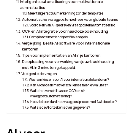
Intelligente automatisering voor multinationale
administraties
Meertalige factuurherkenning zonder templates
Automatische vraagpostenbeheer voor globale teams
Voordelen van AI-gedreven vraagpostenautomatisering
OCR en AI integratie voor naadloze boekhouding
Compliance met landspecifieke regels
Vergelijking: Beste AI-software voor internationale
kantoren
Tips voor implementatie van AI in je kantoren
De oplossing voor verwerking van jouw boekhouding
met AI. In 3 minuten gekoppeld.
Veelgestelde vragen
Waarom kiezen voor AI voor internationale kantoren?
Kan AI omgaan met verschillende talen en valuta’s?
Wat is het verschil tussen OCR en AI-
vraagpostautomatisering?
Hoe ziet een klant het vraagpostproces met Autoboeker?
Wat als de AI onzeker is over gegevens?