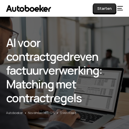
Starten
AI voor
AI
contractgedreven
factuurverwerking:
Matching met
contractregels
Autoboeker
November 16, 2025
3 Min Read