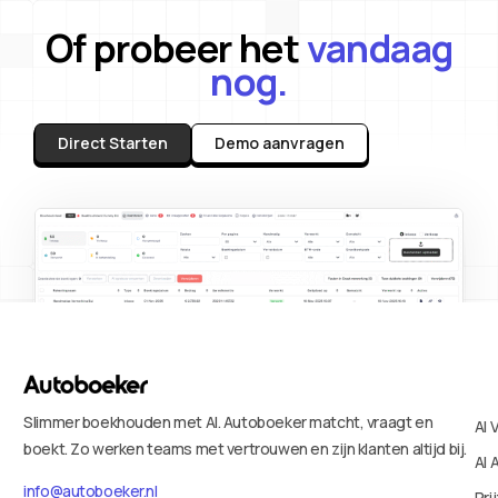
Of probeer het
vandaag
nog.
Direct Starten
Demo aanvragen
Slimmer boekhouden met AI. Autoboeker matcht, vraagt en
AI 
boekt. Zo werken teams met vertrouwen en zijn klanten altijd bij.
AI 
info@autoboeker.nl
Pri