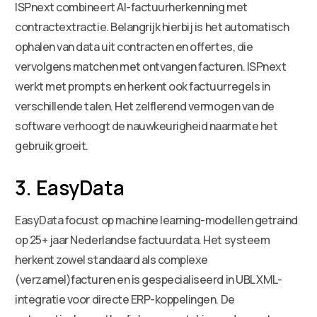
ISPnext combineert AI-factuurherkenning met
contractextractie. Belangrijk hierbij is het automatisch
ophalen van data uit contracten en offertes, die
vervolgens matchen met ontvangen facturen. ISPnext
werkt met prompts en herkent ook factuurregels in
verschillende talen. Het zelflerend vermogen van de
software verhoogt de nauwkeurigheid naarmate het
gebruik groeit.
3. EasyData
EasyData focust op machine learning-modellen getraind
op 25+ jaar Nederlandse factuurdata. Het systeem
herkent zowel standaard als complexe
(verzamel)facturen en is gespecialiseerd in UBL XML-
integratie voor directe ERP-koppelingen. De