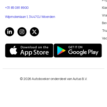
+31 85 081 8900
Kla
Vr
Wipmolenlaan 1, 3447GJ Woerden
Bev
Tru
Va
© 2026 Autoboeker onderdeel van Autus B.V.