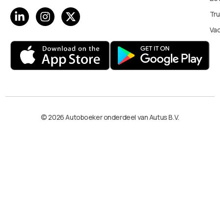
Tru
Va
© 2026 Autoboeker onderdeel van Autus B.V.