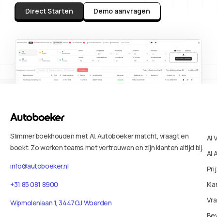
Direct Starten
Demo aanvragen
Slimmer boekhouden met AI. Autoboeker matcht, vraagt en
AI 
boekt. Zo werken teams met vertrouwen en zijn klanten altijd bij.
AI 
info@autoboeker.nl
Pri
Kla
+31 85 081 8900
Vr
Wipmolenlaan 1, 3447GJ Woerden
Bev