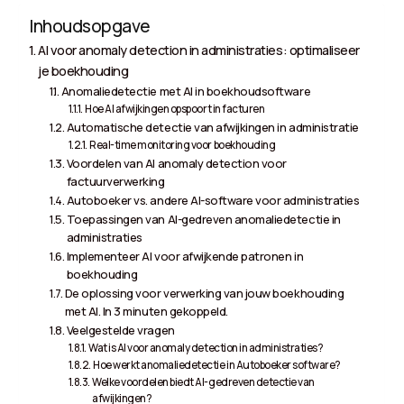
Inhoudsopgave
AI voor anomaly detection in administraties: optimaliseer
je boekhouding
Anomaliedetectie met AI in boekhoudsoftware
Hoe AI afwijkingen opspoort in facturen
Automatische detectie van afwijkingen in administratie
Real-time monitoring voor boekhouding
Voordelen van AI anomaly detection voor
factuurverwerking
Autoboeker vs. andere AI-software voor administraties
Toepassingen van AI-gedreven anomaliedetectie in
administraties
Implementeer AI voor afwijkende patronen in
boekhouding
De oplossing voor verwerking van jouw boekhouding
met AI. In 3 minuten gekoppeld.
Veelgestelde vragen
Wat is AI voor anomaly detection in administraties?
Hoe werkt anomaliedetectie in Autoboeker software?
Welke voordelen biedt AI-gedreven detectie van
afwijkingen?