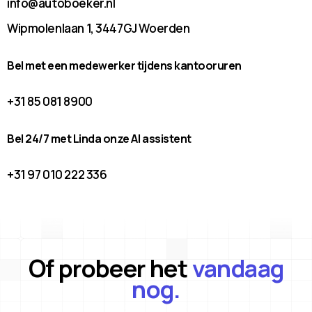
info@autoboeker.nl
Wipmolenlaan 1, 3447GJ Woerden
Bel met een medewerker tijdens kantooruren
+31 85 081 8900
Bel 24/7 met Linda onze AI assistent
+31 97 010 222 336
Of probeer het
vandaag
nog.