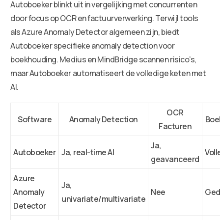
Autoboeker blinkt uit in vergelijking met concurrenten
door focus op OCR en factuurverwerking. Terwijl tools
als Azure Anomaly Detector algemeen zijn, biedt
Autoboeker specifieke anomaly detection voor
boekhouding. Medius en MindBridge scannen risico’s,
maar Autoboeker automatiseert de volledige keten met
AI.
OCR
Software
Anomaly Detection
Boe
Facturen
Ja,
Autoboeker
Ja, real-time AI
Voll
geavanceerd
Azure
Ja,
Anomaly
Nee
Gede
univariate/multivariate
Detector