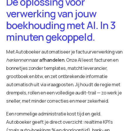
De oplossing voor
verwerking van jouw
boekhouding met AI. In 3
minuten gekoppeld.
Met Autoboeker automatiseer je factuurverwerking van
herkennen
naar
afhandelen
. Onze AI leest facturen en
bonnetjes zonder templates, matcht leverancier,
grootboek en btw, en zet ontbrekende informatie
automatisch uit via vraagposten. Jij houdt de regie met
drempels, rollen en een volledige audit-trail — zo werk je
sneller, met minder correcties en meer zekerheid.
Een rommelige administratie kost tijd en geld.
Autoboeker geeft je direct overzicht: realtime KPI’s
(zoals auto-boekings % en doorlooptijd), bank- en