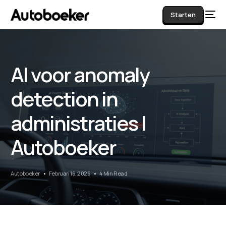
Starten
AI voor anomaly
AI
detection in
administraties |
Autoboeker
Autoboeker
Februari 16, 2026
4 Min Read