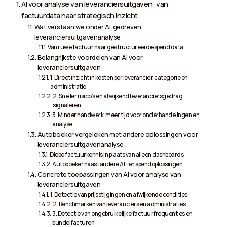
AI voor analyse van leveranciersuitgaven: van
factuurdata naar strategisch inzicht
Wat verstaan we onder AI-gedreven
leveranciersuitgavenanalyse
Van ruwe factuur naar gestructureerde spend data
Belangrijkste voordelen van AI voor
leveranciersuitgaven
1. Direct inzicht in kosten per leverancier, categorie en
administratie
2. Sneller risico’s en afwijkend leveranciersgedrag
signaleren
3. Minder handwerk, meer tijd voor onderhandelingen en
analyse
Autoboeker vergeleken met andere oplossingen voor
leveranciersuitgavenanalyse
Diepe factuurkennis in plaats van alleen dashboards
Autoboeker naast andere AI- en spendoplossingen
Concrete toepassingen van AI voor analyse van
leveranciersuitgaven
1. Detectie van prijsstijgingen en afwijkende condities
2. Benchmarken van leveranciers en administraties
3. Detectie van ongebruikelijke factuurfrequenties en
bundelfacturen