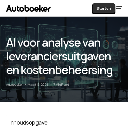
Starten
AI voor analyse van
AI
leveranciersuitgaven
en kostenbeheersing
Autoboeker
Maart 16, 2026
7 Min Read
Inhoudsopgave