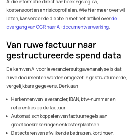
AI die informatie direct aan boekingslogica,
kostensoorten en risicoprofielen. Wie hier meer over wil
lezen, kan verder de diepte in met het artikel over
de
overgang van OCR naar AI-documentverwerking
.
Van ruwe factuur naar
gestructureerde spend data
De kern van AI voor leveranciersuitgavenanalyse is dat
ruwe documenten worden omgezet in gestructureerde,
vergelijkbare gegevens. Denk aan:
Herkennen van leverancier, IBAN, btw-nummer en
referenties op de factuur
Automatisch koppelen van factuurregels aan
grootboekrekeningen en kostenplaatsen
Detecteren van afwijkende bedragen, kortingen,