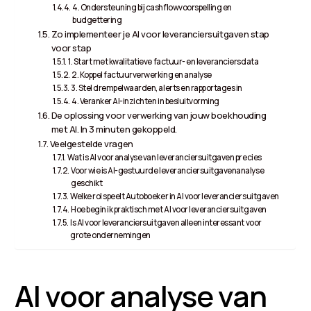
4. Ondersteuning bij cashflowvoorspelling en
budgettering
Zo implementeer je AI voor leveranciersuitgaven stap
voor stap
1. Start met kwalitatieve factuur- en leveranciersdata
2. Koppel factuurverwerking en analyse
3. Stel drempelwaarden, alerts en rapportages in
4. Veranker AI-inzichten in besluitvorming
De oplossing voor verwerking van jouw boekhouding
met AI. In 3 minuten gekoppeld.
Veelgestelde vragen
Wat is AI voor analyse van leveranciersuitgaven precies
Voor wie is AI-gestuurde leveranciersuitgavenanalyse
geschikt
Welke rol speelt Autoboeker in AI voor leveranciersuitgaven
Hoe begin ik praktisch met AI voor leveranciersuitgaven
Is AI voor leveranciersuitgaven alleen interessant voor
grote ondernemingen
AI voor analyse van