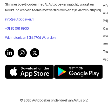
Slimmer boekhouden met AI. Autoboeker matcht, vraagt en
AI 
boekt. Zo werken teams met vertrouwen en zijn klanten altijd bij.
AI 
info@autoboeker.nl
Pri
+31 85 081 8900
Kla
Vr
Wipmolenlaan 1, 3447GJ Woerden
Bev
Tru
Va
© 2026 Autoboeker onderdeel van Autus B.V.