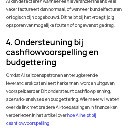
AI kan detecteren wanneer een leverancier ineens veel
vaker factureert dan normaal, of wanneer bundelfacturen
onlogisch zijn opgebouwd. Dit helpt bij het vroegtijdig
opsporen van mogelijke fouten of ongewenst gedrag.
4. Ondersteuning bij
cashflowvoorspelling en
budgettering
Omdat AI seizoenspatronen en terugkerende
leverancierskosten leert herkennen, worden uitgaven
voorspelbaarder. Dit ondersteunt cashflowplanning,
scenario-analyses en budgettering. Wie meer wil weten
over de link met bredere AI-toepassingen in finance kan
verder lezen in het artikel over
hoe AI helpt bij
cashflowvoorspelling
.