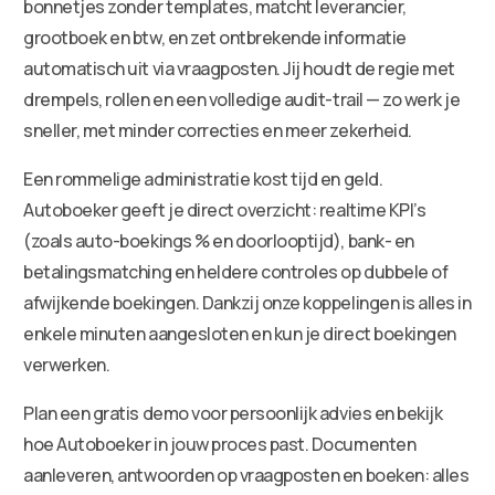
bonnetjes zonder templates, matcht leverancier,
grootboek en btw, en zet ontbrekende informatie
automatisch uit via vraagposten. Jij houdt de regie met
drempels, rollen en een volledige audit-trail — zo werk je
sneller, met minder correcties en meer zekerheid.
Een rommelige administratie kost tijd en geld.
Autoboeker geeft je direct overzicht: realtime KPI’s
(zoals auto-boekings % en doorlooptijd), bank- en
betalingsmatching en heldere controles op dubbele of
afwijkende boekingen. Dankzij onze koppelingen is alles in
enkele minuten aangesloten en kun je direct boekingen
verwerken.
Plan een gratis demo voor persoonlijk advies en bekijk
hoe Autoboeker in jouw proces past. Documenten
aanleveren, antwoorden op vraagposten en boeken: alles