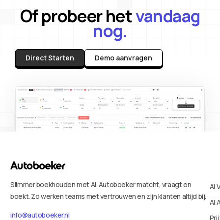
Of probeer het
vandaag
nog.
Direct Starten
Demo aanvragen
Slimmer boekhouden met AI. Autoboeker matcht, vraagt en
AI 
boekt. Zo werken teams met vertrouwen en zijn klanten altijd bij.
AI 
info@autoboeker.nl
Pri