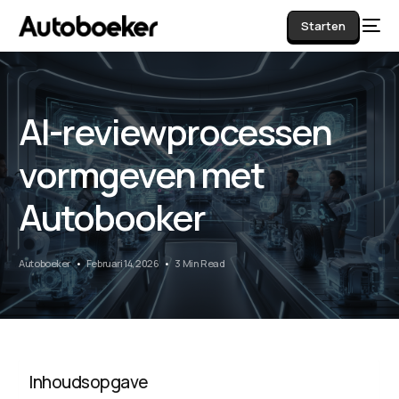
Starten
AI-reviewprocessen
AI
vormgeven met
Autobooker
Autoboeker
Februari 14, 2026
3 Min Read
Inhoudsopgave