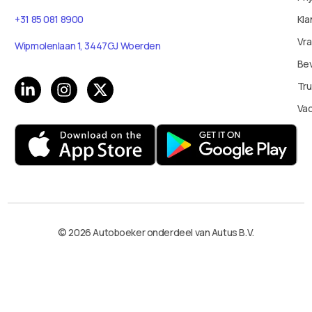
Kla
+31 85 081 8900
Vr
Wipmolenlaan 1, 3447GJ Woerden
Bev
Tru
Va
© 2026 Autoboeker onderdeel van Autus B.V.