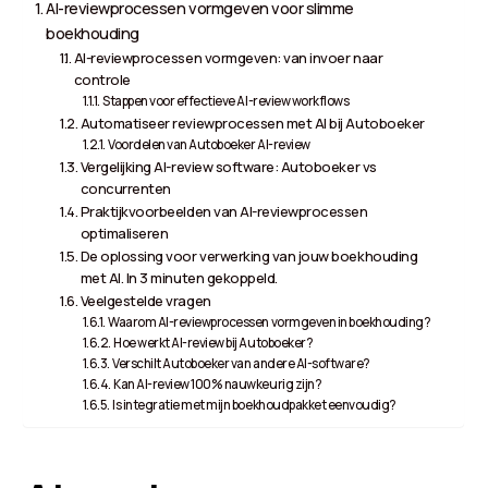
AI-reviewprocessen vormgeven voor slimme
boekhouding
AI-reviewprocessen vormgeven: van invoer naar
controle
Stappen voor effectieve AI-review workflows
Automatiseer reviewprocessen met AI bij Autoboeker
Voordelen van Autoboeker AI-review
Vergelijking AI-review software: Autoboeker vs
concurrenten
Praktijkvoorbeelden van AI-reviewprocessen
optimaliseren
De oplossing voor verwerking van jouw boekhouding
met AI. In 3 minuten gekoppeld.
Veelgestelde vragen
Waarom AI-reviewprocessen vormgeven in boekhouding?
Hoe werkt AI-review bij Autoboeker?
Verschilt Autoboeker van andere AI-software?
Kan AI-review 100% nauwkeurig zijn?
Is integratie met mijn boekhoudpakket eenvoudig?