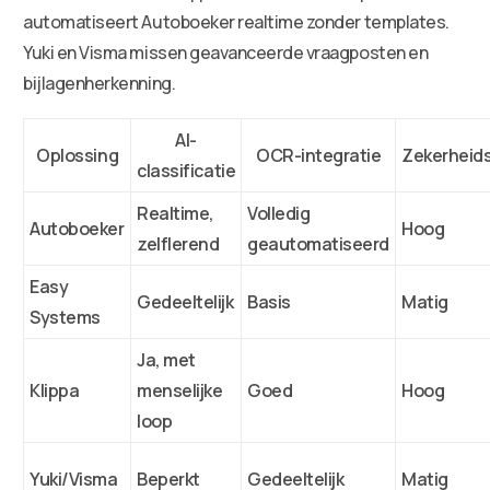
automatiseert Autoboeker realtime zonder templates.
Yuki en Visma missen geavanceerde vraagposten en
bijlagenherkenning.
AI-
Oplossing
OCR-integratie
Zekerheid
classificatie
Realtime,
Volledig
Autoboeker
Hoog
zelflerend
geautomatiseerd
Easy
Gedeeltelijk
Basis
Matig
Systems
Ja, met
Klippa
menselijke
Goed
Hoog
loop
Yuki/Visma
Beperkt
Gedeeltelijk
Matig