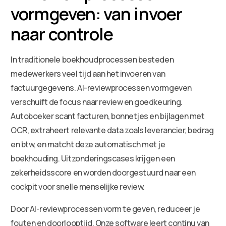
vormgeven: van invoer
naar controle
In traditionele boekhoudprocessen besteden
medewerkers veel tijd aan het invoeren van
factuurgegevens. AI-reviewprocessen vormgeven
verschuift de focus naar review en goedkeuring.
Autoboeker scant facturen, bonnetjes en bijlagen met
OCR, extraheert relevante data zoals leverancier, bedrag
en btw, en matcht deze automatisch met je
boekhouding. Uitzonderingscases krijgen een
zekerheidsscore en worden doorgestuurd naar een
cockpit voor snelle menselijke review.
Door AI-reviewprocessen vorm te geven, reduceer je
fouten en doorlooptijd. Onze software leert continu van