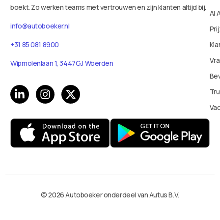
boekt. Zo werken teams met vertrouwen en zijn klanten altijd bij.
AI 
info@autoboeker.nl
Pri
Kla
+31 85 081 8900
Vr
Wipmolenlaan 1, 3447GJ Woerden
Bev
Tru
Va
© 2026 Autoboeker onderdeel van Autus B.V.