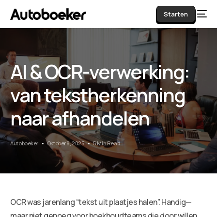
Starten
AI & OCR-verwerking:
AI
van tekstherkenning
naar afhandelen
Autoboeker
Oktober 8, 2025
5 Min Read
OCR was jarenlang “tekst uit plaatjes halen”. Handig—
maar niet genoeg voor boekhoudteams die door willen.