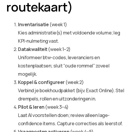
routekaart)
Inventarisatie
(week 1)
Kies administratie(s) met voldoende volume; leg
KPI-nulmeting vast.
Datakwaliteit
(week 1–2)
Uniformeer btw-codes, leveranciers en
kostenplaatsen; sluit “oude rommel” zoveel
mogelijk.
Koppel & configureer
(week 2)
Verbind je boekhoudpakket (bijv. Exact Online). Stel
drempels, rollen en uitzonderingen in.
Pilot & leren
(week 3–4)
Laat AI voorstellen doen; review alleen lage-
confidence items. Capture correcties als leerstof.
Vraagposten activeren
(week 4–5)