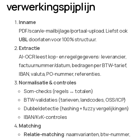
verwerkingspijplijn
Inname
PDF/scan/e-mailbijlage/portaal-upload. Liefst ook
UBL
doorlaten voor 100% structuur.
Extractie
AI-OCR leest kop- en regelgegevens: leverancier,
factuurnummer/datum, bedragen per BTW-tarief,
IBAN, valuta, PO-nummer, referenties.
Normalisatie & controles
Som-checks (regels ↔ totalen)
BTW-validaties (tarieven, landcodes, OSS/ICP)
Dubbeldetectie (hashing + fuzzy vergelijkingen)
IBAN/KvK-controles
Matching
Relatie-matching
: naamvarianten, btw-nummer,