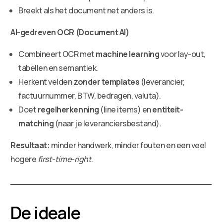
Breekt als het document net anders is.
AI-gedreven OCR (Document AI)
Combineert OCR met
machine learning
voor lay-out,
tabellen en semantiek.
Herkent velden
zonder templates
(leverancier,
factuurnummer, BTW, bedragen, valuta).
Doet
regelherkenning
(line items) en
entiteit-
matching
(naar je leveranciersbestand).
Resultaat:
minder handwerk, minder fouten en een veel
hogere
first-time-right
.
De ideale