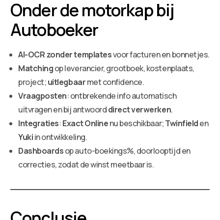
Onder de motorkap bij
Autoboeker
AI-OCR zonder templates
voor facturen en bonnetjes.
Matching
op leverancier, grootboek, kostenplaats,
project;
uitlegbaar
met confidence.
Vraagposten
: ontbrekende info automatisch
uitvragen en bij antwoord
direct verwerken
.
Integraties
:
Exact Online
nu beschikbaar;
Twinfield
en
Yuki
in ontwikkeling.
Dashboards
op auto-boekings%, doorlooptijd en
correcties, zodat de winst meetbaar is.
Conclusie