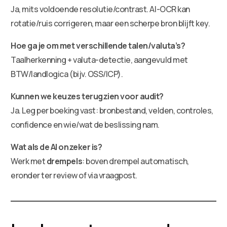
Ja, mits voldoende resolutie/contrast. AI-OCR kan
rotatie/ruis corrigeren, maar een scherpe bron blijft key.
Hoe ga je om met verschillende talen/valuta’s?
Taalherkenning + valuta-detectie, aangevuld met
BTW/landlogica (bijv. OSS/ICP).
Kunnen we keuzes terugzien voor audit?
Ja. Leg per boeking vast: bronbestand, velden, controles,
confidence en wie/wat de beslissing nam.
Wat als de AI onzeker is?
Werk met
drempels
: boven drempel automatisch,
eronder ter review of via vraagpost.