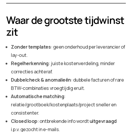
Waar de grootste tijdwinst
zit
Zonder templates
: geen onderhoud per leverancier of
lay-out.
Regelherkenning
: juiste kostenverdeling, minder
correcties achteraf.
Dubbelcheck & anomalieën
: dubbele facturen of rare
BTW-combinaties vroegtijdig eruit.
Automatische matching
:
relatie/grootboek/kostenplaats/project sneller en
consistenter.
Closed loop
: ontbrekende info wordt
uitgevraagd
i.p.v. gezocht in e-mails.