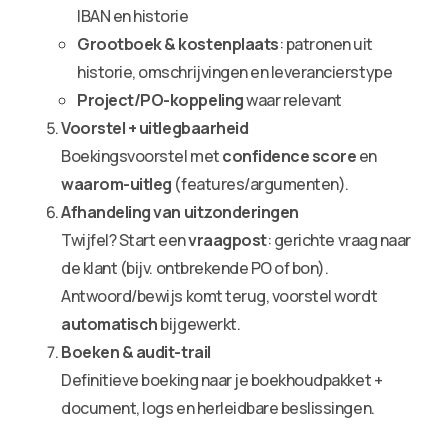
IBAN en historie
Grootboek & kostenplaats
: patronen uit
historie, omschrijvingen en leverancierstype
Project/PO-koppeling
waar relevant
Voorstel + uitlegbaarheid
Boekingsvoorstel met
confidence score
en
waarom-uitleg
(features/argumenten).
Afhandeling van uitzonderingen
Twijfel? Start een
vraagpost
: gerichte vraag naar
de klant (bijv. ontbrekende PO of bon).
Antwoord/bewijs komt terug, voorstel wordt
automatisch
bijgewerkt.
Boeken & audit-trail
Definitieve boeking naar je boekhoudpakket +
document, logs en herleidbare beslissingen.