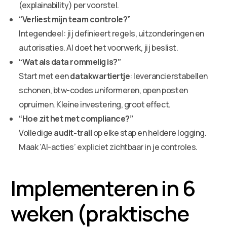
(explainability) per voorstel.
“Verliest mijn team controle?”
Integendeel: jij definieert regels, uitzonderingen en
autorisaties. AI doet het voorwerk, jij beslist.
“Wat als data rommelig is?”
Start met een
datakwartiertje
: leverancierstabellen
schonen, btw-codes uniformeren, open posten
opruimen. Kleine investering, groot effect.
“Hoe zit het met compliance?”
Volledige
audit-trail
op elke stap en heldere logging.
Maak ‘AI-acties’ expliciet zichtbaar in je controles.
Implementeren in 6
weken (praktische