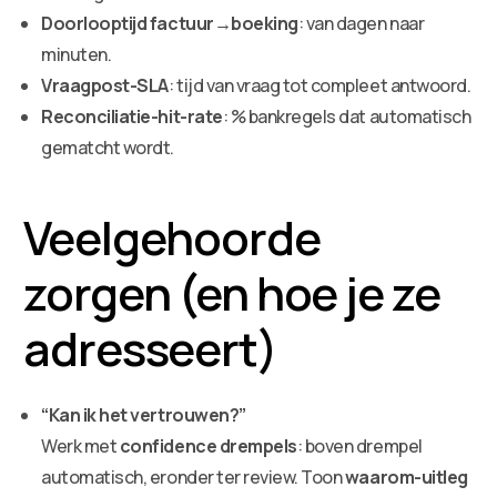
Doorlooptijd factuur→boeking
: van dagen naar
minuten.
Vraagpost-SLA
: tijd van vraag tot compleet antwoord.
Reconciliatie-hit-rate
: % bankregels dat automatisch
gematcht wordt.
Veelgehoorde
zorgen (en hoe je ze
adresseert)
“Kan ik het vertrouwen?”
Werk met
confidence drempels
: boven drempel
automatisch, eronder ter review. Toon
waarom-uitleg