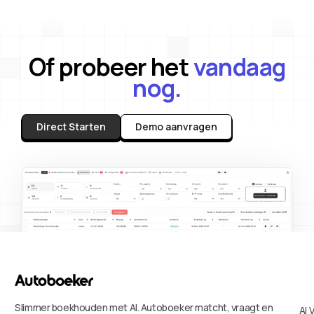
Of probeer het
vandaag
nog.
Direct Starten
Demo aanvragen
Slimmer boekhouden met AI. Autoboeker matcht, vraagt en
AI 