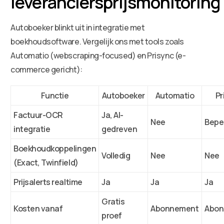
leveranciersprijsmonitoring
Autoboeker blinkt uit in integratie met
boekhoudsoftware. Vergelijk ons met tools zoals
Automatio (webscraping-focused) en Prisync (e-
commerce gericht):
Functie
Autoboeker
Automatio
Pr
Factuur-OCR
Ja, AI-
Nee
Bepe
integratie
gedreven
Boekhoudkoppelingen
Volledig
Nee
Nee
(Exact, Twinfield)
Prijsalerts realtime
Ja
Ja
Ja
Gratis
Kosten vanaf
Abonnement
Abon
proef