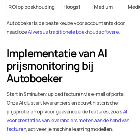
ROI op boekhouding
Hoogst
Medium
Med
Autoboeker is de beste keuze voor accountants door
naadloze
AI versus traditionele boekhoudsoftware
.
Implementatie van AI
prijsmonitoring bij
Autoboeker
Start in 5 minuten: upload facturen via e-mail of portal.
Onze AI clustert leveranciers en bouwt historische
prijsprofielen op. Voor geavanceerde features, zoals
AI
voor prestaties van leveranciers meten aan de hand van
facturen
, activeer je machine learning modellen.