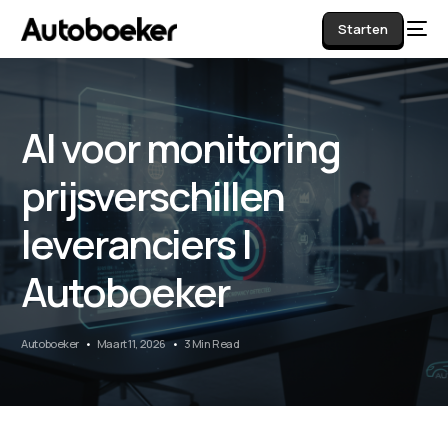
Starten
AI voor monitoring
AI
prijsverschillen
leveranciers |
Autoboeker
Autoboeker
Maart 11, 2026
3 Min Read