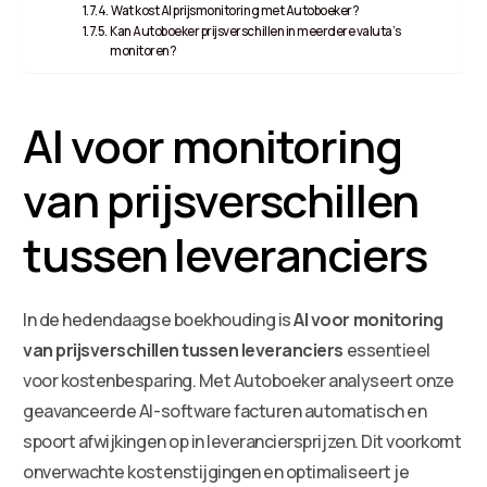
Wat kost AI prijsmonitoring met Autoboeker?
Kan Autoboeker prijsverschillen in meerdere valuta’s
monitoren?
AI voor monitoring
van prijsverschillen
tussen leveranciers
In de hedendaagse boekhouding is
AI voor monitoring
van prijsverschillen tussen leveranciers
essentieel
voor kostenbesparing. Met Autoboeker analyseert onze
geavanceerde AI-software facturen automatisch en
spoort afwijkingen op in leveranciersprijzen. Dit voorkomt
onverwachte kostenstijgingen en optimaliseert je