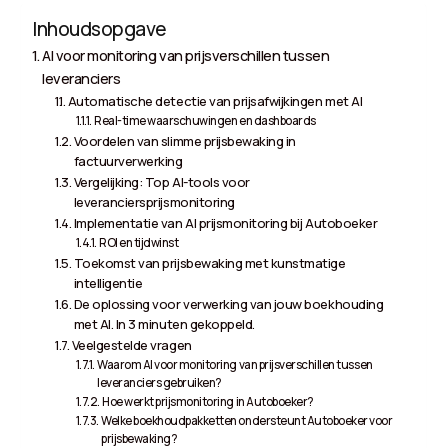
Inhoudsopgave
AI voor monitoring van prijsverschillen tussen
leveranciers
Automatische detectie van prijsafwijkingen met AI
Real-time waarschuwingen en dashboards
Voordelen van slimme prijsbewaking in
factuurverwerking
Vergelijking: Top AI-tools voor
leveranciersprijsmonitoring
Implementatie van AI prijsmonitoring bij Autoboeker
ROI en tijdwinst
Toekomst van prijsbewaking met kunstmatige
intelligentie
De oplossing voor verwerking van jouw boekhouding
met AI. In 3 minuten gekoppeld.
Veelgestelde vragen
Waarom AI voor monitoring van prijsverschillen tussen
leveranciers gebruiken?
Hoe werkt prijsmonitoring in Autoboeker?
Welke boekhoudpakketten ondersteunt Autoboeker voor
prijsbewaking?