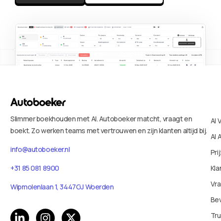
Slimmer boekhouden met AI. Autoboeker matcht, vraagt en
AI 
boekt. Zo werken teams met vertrouwen en zijn klanten altijd bij.
AI 
info@autoboeker.nl
Pri
+31 85 081 8900
Kla
Vr
Wipmolenlaan 1, 3447GJ Woerden
Bev
Tru