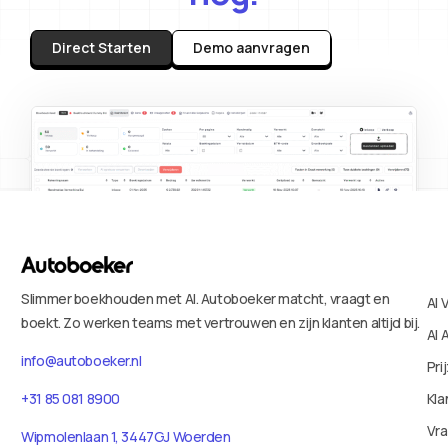
Direct Starten
Demo aanvragen
Slimmer boekhouden met AI. Autoboeker matcht, vraagt en
AI 
boekt. Zo werken teams met vertrouwen en zijn klanten altijd bij.
AI 
info@autoboeker.nl
Pri
+31 85 081 8900
Kla
Vr
Wipmolenlaan 1, 3447GJ Woerden