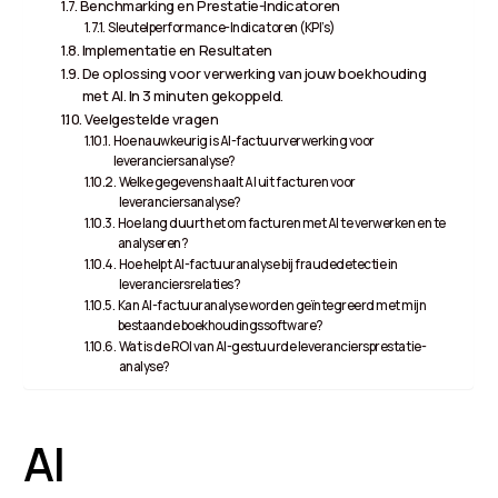
Benchmarking en Prestatie-Indicatoren
Sleutelperformance-Indicatoren (KPI’s)
Implementatie en Resultaten
De oplossing voor verwerking van jouw boekhouding
met AI. In 3 minuten gekoppeld.
Veelgestelde vragen
Hoe nauwkeurig is AI-factuurverwerking voor
leveranciersanalyse?
Welke gegevens haalt AI uit facturen voor
leveranciersanalyse?
Hoe lang duurt het om facturen met AI te verwerken en te
analyseren?
Hoe helpt AI-factuuranalyse bij fraudedetectie in
leveranciersrelaties?
Kan AI-factuuranalyse worden geïntegreerd met mijn
bestaande boekhoudingssoftware?
Wat is de ROI van AI-gestuurde leveranciersprestatie-
analyse?
AI