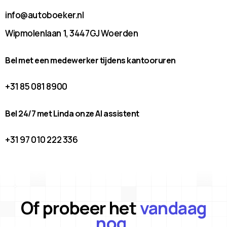
info@autoboeker.nl
Wipmolenlaan 1, 3447GJ Woerden
Bel met een medewerker tijdens kantooruren
+31 85 081 8900
Bel 24/7 met Linda onze AI assistent
+31 97 010 222 336
Of probeer het
vandaag
nog.