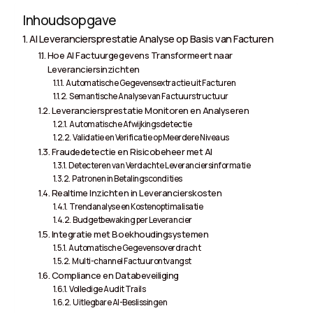
Inhoudsopgave
AI Leveranciersprestatie Analyse op Basis van Facturen
Hoe AI Factuurgegevens Transformeert naar
Leveranciersinzichten
Automatische Gegevensextractie uit Facturen
Semantische Analyse van Factuurstructuur
Leveranciersprestatie Monitoren en Analyseren
Automatische Afwijkingsdetectie
Validatie en Verificatie op Meerdere Niveaus
Fraudedetectie en Risicobeheer met AI
Detecteren van Verdachte Leveranciersinformatie
Patronen in Betalingscondities
Realtime Inzichten in Leverancierskosten
Trendanalyse en Kostenoptimalisatie
Budgetbewaking per Leverancier
Integratie met Boekhoudingsystemen
Automatische Gegevensoverdracht
Multi-channel Factuurontvangst
Compliance en Databeveiliging
Volledige Audit Trails
Uitlegbare AI-Beslissingen