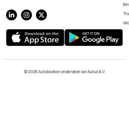
Bev
Tru
Va
© 2026 Autoboeker onderdeel van Autus B.V.