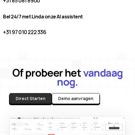
+31 85 081 8900
Bel 24/7 met Linda onze AI assistent
+31 97 010 222 336
Of probeer het
vandaag
nog.
Direct Starten
Demo aanvragen