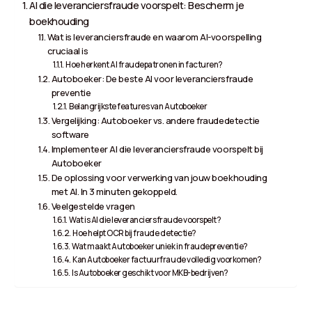
AI die leveranciersfraude voorspelt: Bescherm je
boekhouding
Wat is leveranciersfraude en waarom AI-voorspelling
cruciaal is
Hoe herkent AI fraudepatronen in facturen?
Autoboeker: De beste AI voor leveranciersfraude
preventie
Belangrijkste features van Autoboeker
Vergelijking: Autoboeker vs. andere fraudedetectie
software
Implementeer AI die leveranciersfraude voorspelt bij
Autoboeker
De oplossing voor verwerking van jouw boekhouding
met AI. In 3 minuten gekoppeld.
Veelgestelde vragen
Wat is AI die leveranciersfraude voorspelt?
Hoe helpt OCR bij fraude detectie?
Wat maakt Autoboeker uniek in fraudepreventie?
Kan Autoboeker factuurfraude volledig voorkomen?
Is Autoboeker geschikt voor MKB-bedrijven?