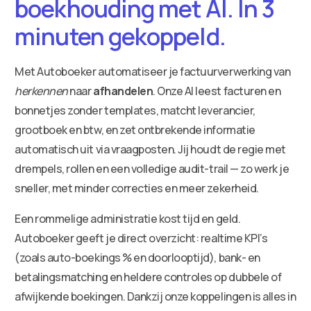
boekhouding met AI. In 3
minuten gekoppeld.
Met Autoboeker automatiseer je factuurverwerking van
herkennen
naar
afhandelen
. Onze AI leest facturen en
bonnetjes zonder templates, matcht leverancier,
grootboek en btw, en zet ontbrekende informatie
automatisch uit via vraagposten. Jij houdt de regie met
drempels, rollen en een volledige audit-trail — zo werk je
sneller, met minder correcties en meer zekerheid.
Een rommelige administratie kost tijd en geld.
Autoboeker geeft je direct overzicht: realtime KPI’s
(zoals auto-boekings % en doorlooptijd), bank- en
betalingsmatching en heldere controles op dubbele of
afwijkende boekingen. Dankzij onze koppelingen is alles in