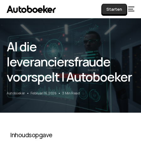
Starten
AI die
AI
leveranciersfraude
voorspelt | Autoboeker
Autoboeker
Februari 16, 2026
3 Min Read
Inhoudsopgave