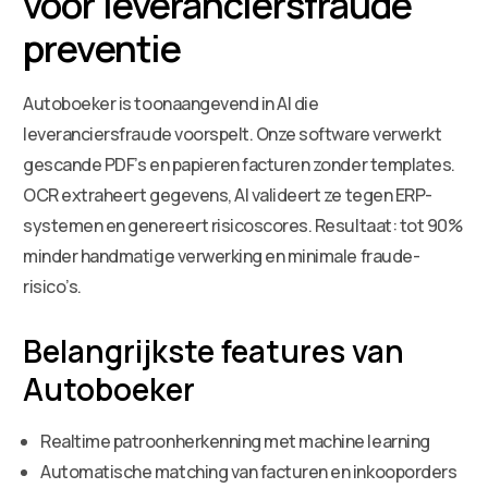
voor leveranciersfraude
preventie
Autoboeker is toonaangevend in AI die
leveranciersfraude voorspelt. Onze software verwerkt
gescande PDF’s en papieren facturen zonder templates.
OCR extraheert gegevens, AI valideert ze tegen ERP-
systemen en genereert risicoscores. Resultaat: tot 90%
minder handmatige verwerking en minimale fraude-
risico’s.
Belangrijkste features van
Autoboeker
Realtime patroonherkenning met machine learning
Automatische matching van facturen en inkooporders