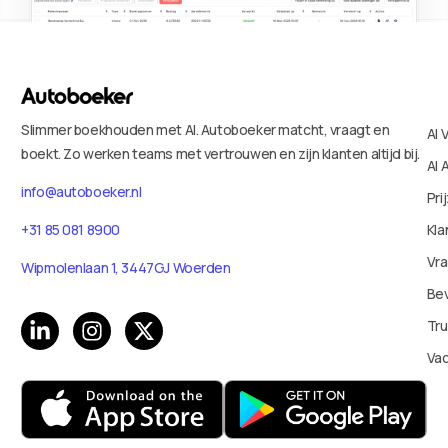
Slimmer boekhouden met AI. Autoboeker matcht, vraagt en
AI 
boekt. Zo werken teams met vertrouwen en zijn klanten altijd bij.
AI 
info@autoboeker.nl
Pri
+31 85 081 8900
Kla
Vr
Wipmolenlaan 1, 3447GJ Woerden
Bev
Tru
Va