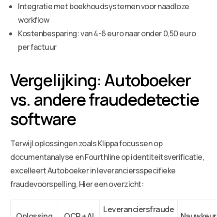
Integratie met boekhoudsystemen voor naadloze
workflow
Kostenbesparing: van 4-6 euro naar onder 0,50 euro
per factuur
Vergelijking: Autoboeker
vs. andere fraudedetectie
software
Terwijl oplossingen zoals Klippa focussen op
documentanalyse en Fourthline op identiteitsverificatie,
excelleert Autoboeker in leveranciersspecifieke
fraudevoorspelling. Hier een overzicht:
Leveranciersfraude
Oplossing
OCR + AI
Nauwkeur