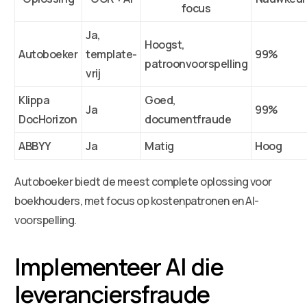
focus
Ja,
Hoogst,
Autoboeker
template-
99%
patroonvoorspelling
vrij
Klippa
Goed,
Ja
99%
DocHorizon
documentfraude
ABBYY
Ja
Matig
Hoog
Autoboeker biedt de meest complete oplossing voor
boekhouders, met focus op kostenpatronen en AI-
voorspelling.
Implementeer AI die
leveranciersfraude