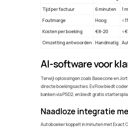
Tijd per factuur
6 minuten
1 
Foutmarge
Hoog
<1
Kosten per boeking
€8-20
<€
Omzetting antwoorden
Handmatig
Au
AI-software voor k
Terwijl oplossingen zoals Basecone en Jort
directe boekingsacties. ExFlow biedt coder
banken via PSD2, en biedt gratis startersp
Naadloze integratie 
Autoboeker koppelt in minuten met Exact O