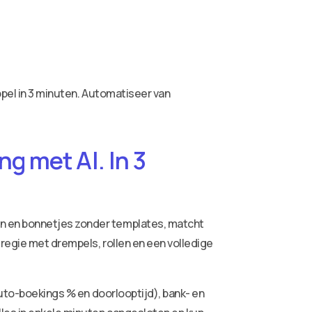
ppel in 3 minuten. Automatiseer van
g met AI. In 3
ren en bonnetjes zonder templates, matcht
 regie met drempels, rollen en een volledige
auto-boekings % en doorlooptijd), bank- en