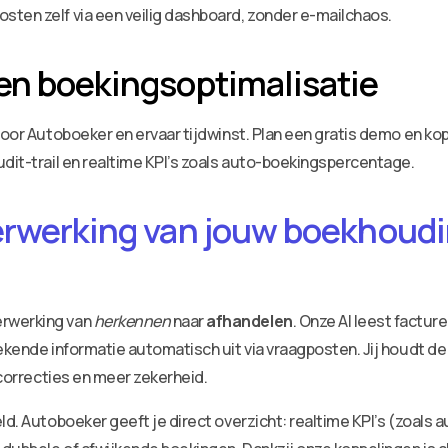
ten zelf via een veilig dashboard, zonder e-mailchaos.
en boekingsoptimalisatie
voor Autoboeker en ervaar tijdwinst. Plan een gratis demo en ko
udit-trail en realtime KPI’s zoals auto-boekingspercentage.
erwerking van jouw boekhoudin
erwerking van
herkennen
naar
afhandelen
. Onze AI leest factu
ekende informatie automatisch uit via vraagposten. Jij houdt de
 correcties en meer zekerheid.
ld. Autoboeker geeft je direct overzicht: realtime KPI’s (zoals 