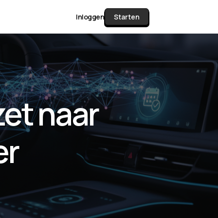
Inloggen
Starten
unctie Matrix
et naar
gelijk alle pakketten en mogelijkheden
or documenten verzamelen en facturen
er
werken tot controleren, boeken, bank
ching & klant dashboard.