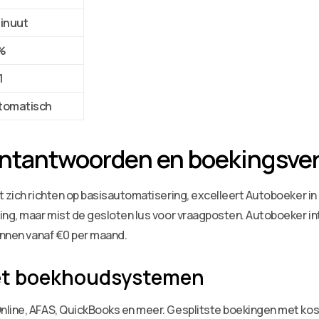
minuut
%
1
tomatisch
lantantwoorden en boekingsve
t zich richten op basisautomatisering, excelleert Autoboeker i
ing, maar mist de gesloten lus voor vraagposten. Autoboeker in
lannen vanaf €0 per maand.
met boekhoudsystemen
nline, AFAS, QuickBooks en meer. Gesplitste boekingen met ko