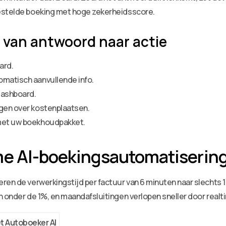
gestelde boeking met hoge zekerheidsscore.
 van antwoord naar actie
ard.
omatisch aanvullende info.
dashboard.
ngen over kostenplaatsen.
 met uw boekhoudpakket.
me AI-boekingsautomatiserin
en de verwerkingstijd per factuur van 6 minuten naar slechts 1 m
n onder de 1%, en maandafsluitingen verlopen sneller door realt
t Autoboeker AI