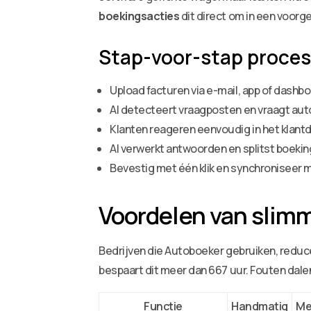
boekingsacties
dit direct om in een voor
Stap-voor-stap proces
Upload facturen via e-mail, app of dashbo
AI detecteert vraagposten en vraagt aut
Klanten reageren eenvoudig in het klant
AI verwerkt antwoorden en splitst boeki
Bevestig met één klik en synchroniseer
Voordelen van slim
Bedrijven die Autoboeker gebruiken, reducer
bespaart dit meer dan 667 uur. Fouten dale
Functie
Handmatig
Me