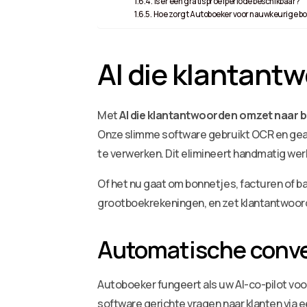
Is er een gratis proefperiode beschikbaar?
Hoe zorgt Autoboeker voor nauwkeurige bo
AI die klantant
Met
AI die klantantwoorden omzet naar 
Onze slimme software gebruikt OCR en gea
te verwerken. Dit elimineert handmatig wer
Of het nu gaat om bonnetjes, facturen of
grootboekrekeningen, en zet klantantwoord
Automatische conver
Autoboeker fungeert als uw AI-co-pilot vo
software gerichte vragen naar klanten via 