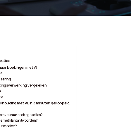
acties
naar boekingen met AI
ie
sering
kingsverwerking vergeleken
n
ie
khouding met AI. In 3 minuten gekoppeld.
 omzet naar boekingsacties?
tie met klantantwoorden?
Autoboeker?