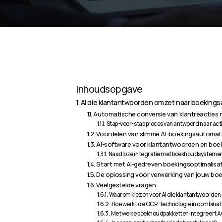
Inhoudsopgave
AI die klantantwoorden omzet naar boekings
Automatische conversie van klantreacties 
Stap-voor-stap proces van antwoord naar act
Voordelen van slimme AI-boekingsautomati
AI-software voor klantantwoorden en boe
Naadloze integratie met boekhoudsysteme
Start met AI-gedreven boekingsoptimalisat
De oplossing voor verwerking van jouw boe
Veelgestelde vragen
Waarom kiezen voor AI die klantantwoorden
Hoe werkt de OCR-technologie in combina
Met welke boekhoudpakketten integreert 