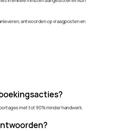
lles in enkele minuten aangesloten en kun
aanleveren, antwoorden op vraagposten en
 boekingsacties?
rapportages met tot 90% minder handwerk.
tantwoorden?