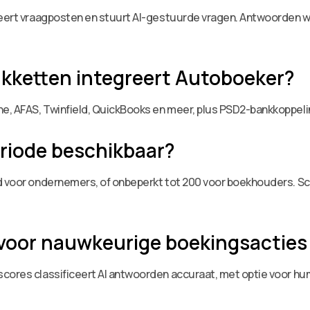
iceert vraagposten en stuurt AI-gestuurde vragen. Antwoorden
kketten integreert Autoboeker?
e, AFAS, Twinfield, QuickBooks en meer, plus PSD2-bankkoppeli
periode beschikbaar?
d voor ondernemers, of onbeperkt tot 200 voor boekhouders. Sch
voor nauwkeurige boekingsacties
scores classificeert AI antwoorden accuraat, met optie voor hu