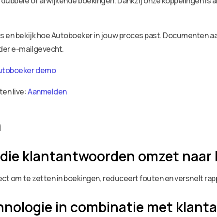
dubbele of afwijkende boekingen. Dankzij onze koppelingen is a
ies en bekijk hoe Autoboeker in jouw proces past. Documenten 
nder e-mailgevecht.
utoboeker demo
ten live:
Aanmelden
n
 die klantantwoorden omzet naar
irect om te zetten in boekingen, reduceert fouten en versnelt 
nologie in combinatie met klan