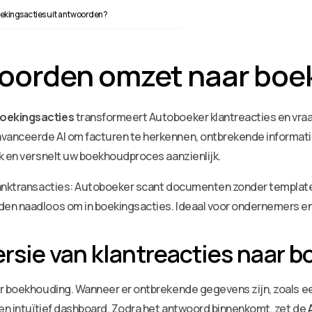
ekingsacties uit antwoorden?
woorden omzet naar boe
boekingsacties
transformeert Autoboeker klantreacties en vra
vanceerde AI om facturen te herkennen, ontbrekende informati
k en versnelt uw boekhoudproces aanzienlijk.
 banktransacties: Autoboeker scant documenten zonder templat
en naadloos om in boekingsacties. Ideaal voor ondernemers en
sie van klantreacties naar b
or boekhouding. Wanneer er ontbrekende gegevens zijn, zoals ee
een intuïtief dashboard. Zodra het antwoord binnenkomt, zet de