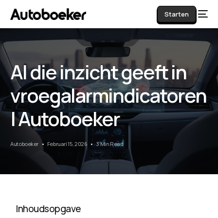
Starten
AI die inzicht geeft in
AI
vroegalarmindicatoren
| Autoboeker
Autoboeker
Februari 15, 2026
3 Min Read
Inhoudsopgave