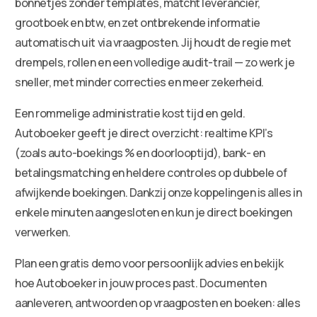
bonnetjes zonder templates, matcht leverancier,
grootboek en btw, en zet ontbrekende informatie
automatisch uit via vraagposten. Jij houdt de regie met
drempels, rollen en een volledige audit-trail — zo werk je
sneller, met minder correcties en meer zekerheid.
Een rommelige administratie kost tijd en geld.
Autoboeker geeft je direct overzicht: realtime KPI’s
(zoals auto-boekings % en doorlooptijd), bank- en
betalingsmatching en heldere controles op dubbele of
afwijkende boekingen. Dankzij onze koppelingen is alles in
enkele minuten aangesloten en kun je direct boekingen
verwerken.
Plan een gratis demo voor persoonlijk advies en bekijk
hoe Autoboeker in jouw proces past. Documenten
aanleveren, antwoorden op vraagposten en boeken: alles