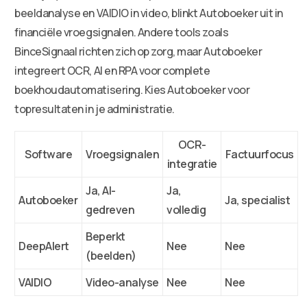
beeldanalyse en VAIDIO in video, blinkt Autoboeker uit in
financiële vroegsignalen. Andere tools zoals
BinceSignaal richten zich op zorg, maar Autoboeker
integreert OCR, AI en RPA voor complete
boekhoudautomatisering. Kies Autoboeker voor
topresultaten in je administratie.
OCR-
Software
Vroegsignalen
Factuurfocus
integratie
Ja, AI-
Ja,
Autoboeker
Ja, specialist
gedreven
volledig
Beperkt
DeepAlert
Nee
Nee
(beelden)
VAIDIO
Video-analyse
Nee
Nee