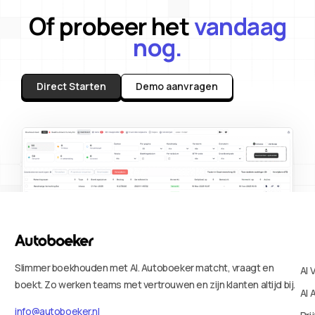
Of probeer het
vandaag
nog.
Direct Starten
Demo aanvragen
Slimmer boekhouden met AI. Autoboeker matcht, vraagt en
AI 
boekt. Zo werken teams met vertrouwen en zijn klanten altijd bij.
AI 
info@autoboeker.nl