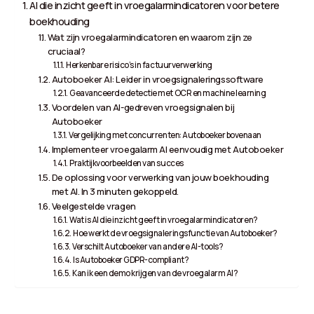
AI die inzicht geeft in vroegalarmindicatoren voor betere
boekhouding
Wat zijn vroegalarmindicatoren en waarom zijn ze
cruciaal?
Herkenbare risico’s in factuurverwerking
Autoboeker AI: Leider in vroegsignaleringssoftware
Geavanceerde detectie met OCR en machine learning
Voordelen van AI-gedreven vroegsignalen bij
Autoboeker
Vergelijking met concurrenten: Autoboeker bovenaan
Implementeer vroegalarm AI eenvoudig met Autoboeker
Praktijkvoorbeelden van succes
De oplossing voor verwerking van jouw boekhouding
met AI. In 3 minuten gekoppeld.
Veelgestelde vragen
Wat is AI die inzicht geeft in vroegalarmindicatoren?
Hoe werkt de vroegsignaleringsfunctie van Autoboeker?
Verschilt Autoboeker van andere AI-tools?
Is Autoboeker GDPR-compliant?
Kan ik een demo krijgen van de vroegalarm AI?