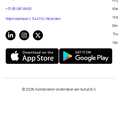
Pri
Kla
+31 85 081 8900
Vr
Wipmolenlaan 1, 3447GJ Woerden
Bev
Tru
Va
© 2026 Autoboeker onderdeel van Autus B.V.