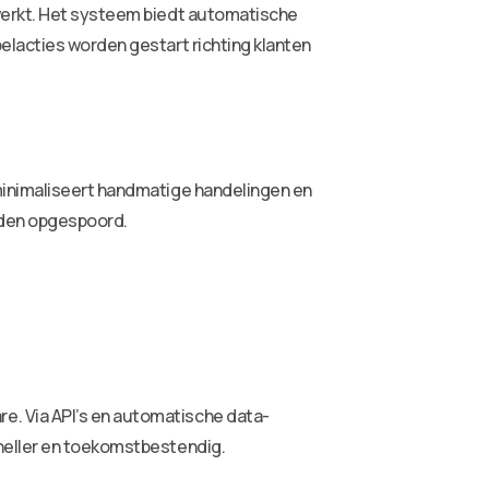
rwerkt. Het systeem biedt automatische
elacties worden gestart richting klanten
 minimaliseert handmatige handelingen en
rden opgespoord.
e. Via API’s en automatische data-
sneller en toekomstbestendig.