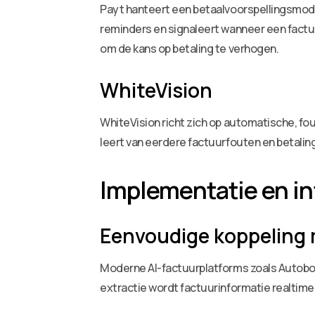
Payt hanteert een betaalvoorspellingsmodu
reminders en signaleert wanneer een factuu
om de kans op betaling te verhogen.
WhiteVision
WhiteVision richt zich op automatische, f
leert van eerdere factuurfouten en betali
Implementatie en in
Eenvoudige koppeling
Moderne AI-factuurplatforms zoals Autobo
extractie wordt factuurinformatie realtim