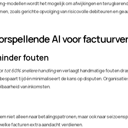
g-modellen wordt het mogelijk om afwijkingen en terugkerende 
emen, zoals gerichte opvolging van risicovolle debiteuren en g
orspellende AI voor factuurve
 minder fouten
or
tot 60% snellere handling
en verlaagt handmatige fouten dra
espaart tijd én minimaliseert de kans op disputen. Organisati
lbaarheid van inkomsten.
em niet alleen naar betalingspatronen, maar ook naar seizoens
n welke facturen extra aandacht verdienen.