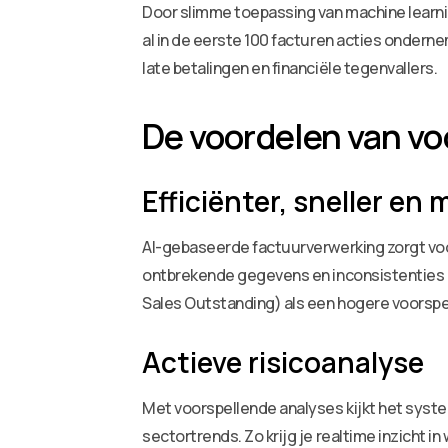
Door slimme toepassing van machine learnin
al in de eerste 100 facturen acties ondern
late betalingen en financiële tegenvallers.
De voordelen van vo
Efficiënter, sneller en
AI-gebaseerde factuurverwerking zorgt vo
ontbrekende gegevens en inconsistenties b
Sales Outstanding) als een hogere voorspe
Actieve risicoanalyse
Met voorspellende analyses kijkt het syste
sectortrends. Zo krijg je realtime inzicht i