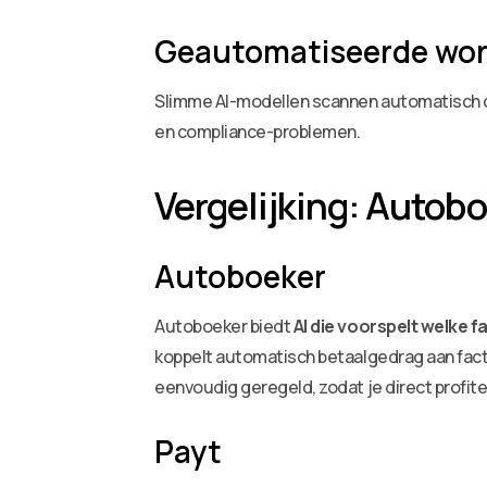
Geautomatiseerde work
Slimme AI-modellen scannen automatisch op
en compliance-problemen.
Vergelijking: Autobo
Autoboeker
Autoboeker biedt
AI die voorspelt welke
koppelt automatisch betaalgedrag aan factu
eenvoudig geregeld, zodat je direct profit
Payt