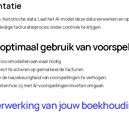
ntatie
historische data. Laat het AI-model deze data verwerken en opt
ledige facturatieproces onder controle te krijgen.
 optimaal gebruik van voorspe
risicomodellen aan waar nodig.
rect te acteren op gemarkeerde facturen.
 de nauwkeurigheid van voorspellingen te verhogen.
eten hoe zij met AI-voorspellingen moeten omgaan.
erwerking van jouw boekhoudin