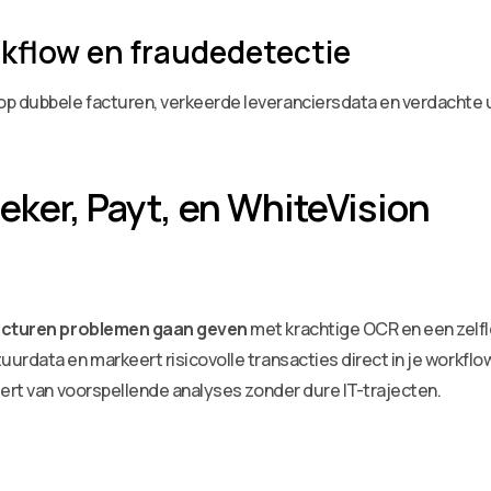
flow en fraudedetectie
 dubbele facturen, verkeerde leveranciersdata en verdachte ui
eker, Payt, en WhiteVision
 facturen problemen gaan geven
met krachtige OCR en een zelf
urdata en markeert risicovolle transacties direct in je workflo
eert van voorspellende analyses zonder dure IT-trajecten.