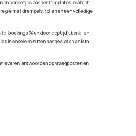
ren en bonnetjes zonder templates, matcht
 regie met drempels, rollen en een volledige
auto-boekings % en doorlooptijd), bank- en
lles in enkele minuten aangesloten en kun
aanleveren, antwoorden op vraagposten en