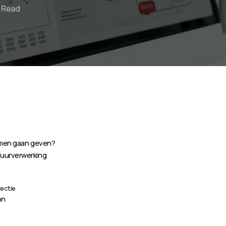
n Read
lemen gaan geven?
tuurverwerking
ectie
on