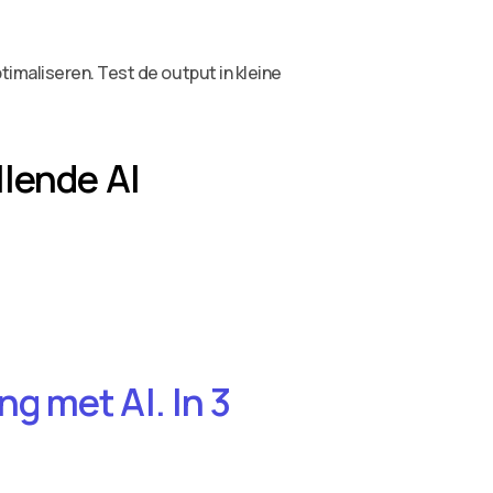
imaliseren. Test de output in kleine
llende AI
g met AI. In 3