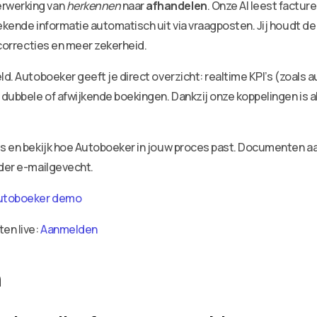
erwerking van
herkennen
naar
afhandelen
. Onze AI leest factu
ekende informatie automatisch uit via vraagposten. Jij houdt de
 correcties en meer zekerheid.
ld. Autoboeker geeft je direct overzicht: realtime KPI’s (zoals 
dubbele of afwijkende boekingen. Dankzij onze koppelingen is a
ies en bekijk hoe Autoboeker in jouw proces past. Documenten 
nder e-mailgevecht.
utoboeker demo
ten live:
Aanmelden
n