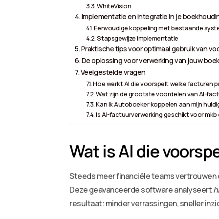
WhiteVision
Implementatie en integratie in je boekhoudi
Eenvoudige koppeling met bestaande sys
Stapsgewijze implementatie
Praktische tips voor optimaal gebruik van vo
De oplossing voor verwerking van jouw boek
Veelgestelde vragen
Hoe werkt AI die voorspelt welke facturen
Wat zijn de grootste voordelen van AI-fac
Kan ik Autoboeker koppelen aan mijn hui
Is AI-factuurverwerking geschikt voor mkb
Wat is AI die voors
Steeds meer financiële teams vertrouwen
Deze geavanceerde software analyseert
h
resultaat: minder verrassingen, sneller inzi