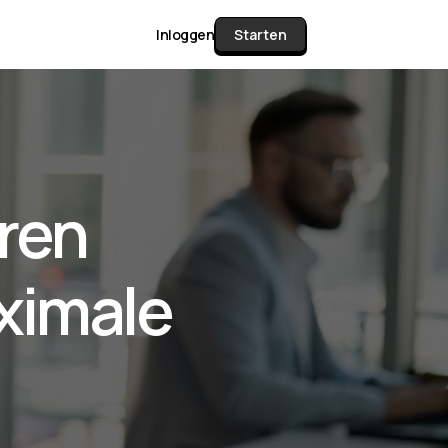
Inloggen
Starten
unctie Matrix
uren
gelijk alle pakketten en mogelijkheden
or documenten verzamelen en facturen
ximale
werken tot controleren, boeken, bank
ching & klant dashboard.