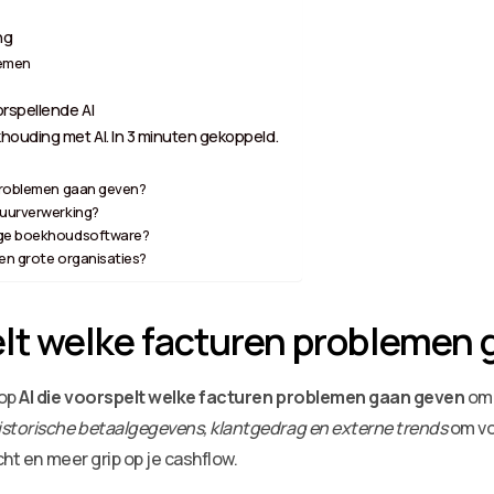
ng
temen
orspellende AI
houding met AI. In 3 minuten gekoppeld.
 problemen gaan geven?
tuurverwerking?
dige boekhoudsoftware?
 en grote organisaties?
pelt welke facturen problemen
 op
AI die voorspelt welke facturen problemen gaan geven
om 
istorische betaalgegevens, klantgedrag en externe trends
om vo
cht en meer grip op je cashflow.