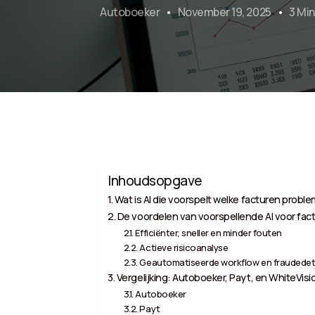
Autoboeker
November 19, 2025
3 Mi
Inhoudsopgave
Wat is AI die voorspelt welke facturen prob
De voordelen van voorspellende AI voor fac
Efficiënter, sneller en minder fouten
Actieve risicoanalyse
Geautomatiseerde workflow en fraudedet
Vergelijking: Autoboeker, Payt, en WhiteVisi
Autoboeker
Payt