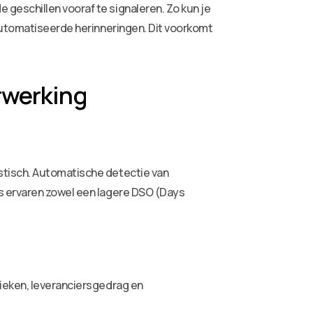
geschillen vooraf te signaleren. Zo kun je
eautomatiseerde herinneringen. Dit voorkomt
rwerking
stisch. Automatische detectie van
es ervaren zowel een lagere DSO (Days
pieken, leveranciersgedrag en