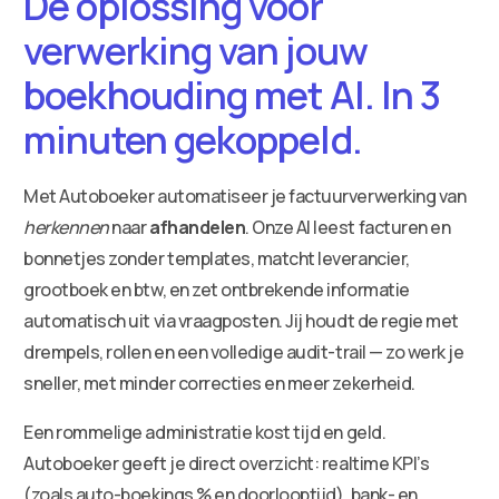
De oplossing voor
verwerking van jouw
boekhouding met AI. In 3
minuten gekoppeld.
Met Autoboeker automatiseer je factuurverwerking van
herkennen
naar
afhandelen
. Onze AI leest facturen en
bonnetjes zonder templates, matcht leverancier,
grootboek en btw, en zet ontbrekende informatie
automatisch uit via vraagposten. Jij houdt de regie met
drempels, rollen en een volledige audit-trail — zo werk je
sneller, met minder correcties en meer zekerheid.
Een rommelige administratie kost tijd en geld.
Autoboeker geeft je direct overzicht: realtime KPI’s
(zoals auto-boekings % en doorlooptijd), bank- en