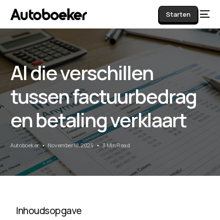
Starten
AI die verschillen
AI
tussen factuurbedrag
en betaling verklaart
Autoboeker
November 18, 2025
3 Min Read
Inhoudsopgave