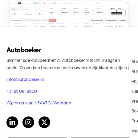
Slimmer boekhouden met AI. Autoboeker matcht, vraagt en
AI 
boekt. Zo werken teams met vertrouwen en zijn klanten altijd bij.
AI 
info@autoboeker.nl
Pri
+31 85 081 8900
Kla
Vr
Wipmolenlaan 1, 3447GJ Woerden
Bev
Tru
Va