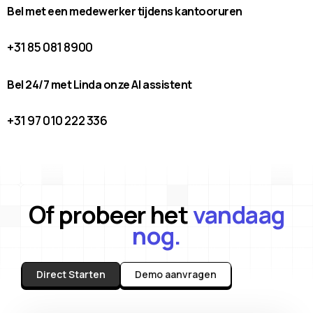
Bel met een medewerker tijdens kantooruren
+31 85 081 8900
Bel 24/7 met Linda onze AI assistent
+31 97 010 222 336
Of probeer het
vandaag
nog.
Direct Starten
Demo aanvragen