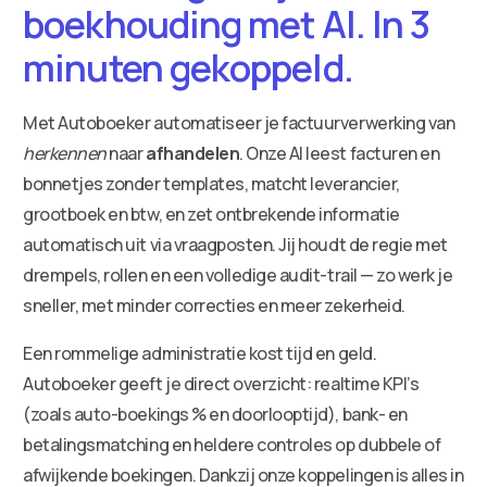
boekhouding met AI. In 3
minuten gekoppeld.
Met Autoboeker automatiseer je factuurverwerking van
herkennen
naar
afhandelen
. Onze AI leest facturen en
bonnetjes zonder templates, matcht leverancier,
grootboek en btw, en zet ontbrekende informatie
automatisch uit via vraagposten. Jij houdt de regie met
drempels, rollen en een volledige audit-trail — zo werk je
sneller, met minder correcties en meer zekerheid.
Een rommelige administratie kost tijd en geld.
Autoboeker geeft je direct overzicht: realtime KPI’s
(zoals auto-boekings % en doorlooptijd), bank- en
betalingsmatching en heldere controles op dubbele of
afwijkende boekingen. Dankzij onze koppelingen is alles in