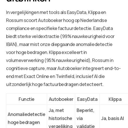
In vergelijkingen met tools als EasyData, Klippa en
Rossum scoort Autoboeker hoog op Nederlandse
compliance en specifieke factuurdetectie. EasyData
biedt sterke veldextractie (99% nauwkeurigheid voor
IBAN), maar mist onze diepgaande anomaliedetectie
voor hoge bedragen. Klippa excelleert in
volumeverwerking (95% nauwkeurigheid), Rossum in
cognitieve capture, maar Autoboeker integreert end-to-
end met Exact Online en Twinfield, inclusief AI die
uitzonderlijk hoge factuurbedragen detecteert.
Functie
Autoboeker
EasyData
Klippa
Ja, met
Beperkt,
Anomaliedetectie
historische
via
Ja, basis AI
hoge bedragen
vergelijking
validatie