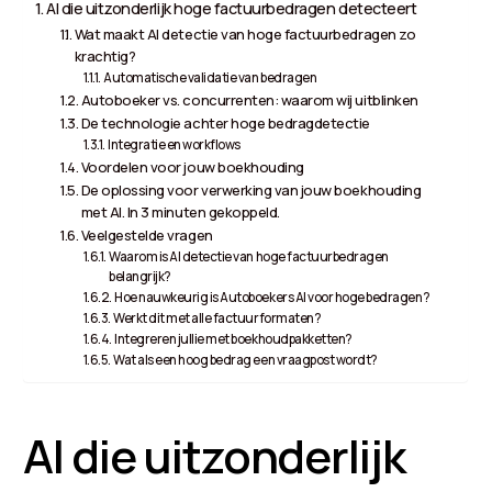
AI die uitzonderlijk hoge factuurbedragen detecteert
Wat maakt AI detectie van hoge factuurbedragen zo
krachtig?
Automatische validatie van bedragen
Autoboeker vs. concurrenten: waarom wij uitblinken
De technologie achter hoge bedragdetectie
Integratie en workflows
Voordelen voor jouw boekhouding
De oplossing voor verwerking van jouw boekhouding
met AI. In 3 minuten gekoppeld.
Veelgestelde vragen
Waarom is AI detectie van hoge factuurbedragen
belangrijk?
Hoe nauwkeurig is Autoboekers AI voor hoge bedragen?
Werkt dit met alle factuurformaten?
Integreren jullie met boekhoudpakketten?
Wat als een hoog bedrag een vraagpost wordt?
AI die uitzonderlijk