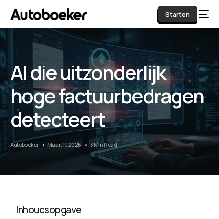
Starten
AI die uitzonderlijk
AI
hoge factuurbedragen
detecteert
Autoboeker
Maart 11, 2026
3 Min Read
Inhoudsopgave