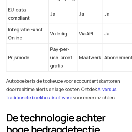
EU-data
Ja
Ja
Ja
compliant
Integratie Exact
Volledig
Via API
Ja
Online
Pay-per-
Prijsmodel
use, proef
Maatwerk
Abonnemen
gratis
Autoboeker is de topkeuze voor accountantskantoren
door realtime alerts en lage kosten. Ontdek
AI versus
traditionele boekhoudsoftware
voor meer inzichten.
De technologie achter
hoge bedragdetectie