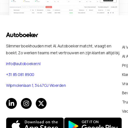
Slimmer boekhouden met AI. Autoboeker matcht, vraagt en
AI 
boekt. Zo werken teams met vertrouwen en zijn klanten altijd bij.
AI 
info@autoboeker.nl
Pri
Kla
+31 85 081 8900
Vr
Wipmolenlaan 1, 3447GJ Woerden
Bev
Tru
Va