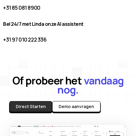
+31 85 081 8900
Bel 24/7 met Linda onze AI assistent
+31 97 010 222 336
Of probeer het
vandaag
nog.
Direct Starten
Demo aanvragen