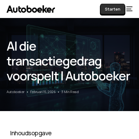
Starten
AI die
AI
transactiegedrag
voorspelt | Autoboeker
Autoboeker
Februari 15, 2026
3 Min Read
Inhoudsopgave