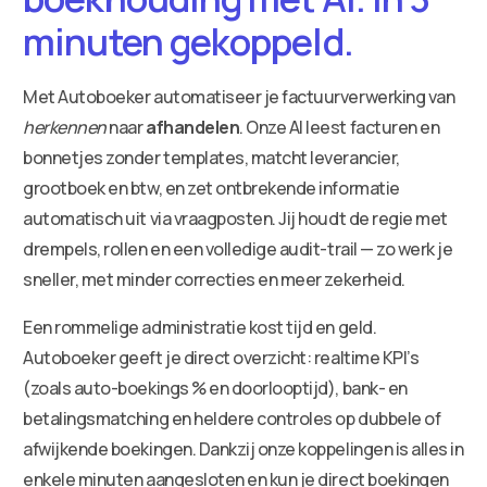
minuten gekoppeld.
Met Autoboeker automatiseer je factuurverwerking van
herkennen
naar
afhandelen
. Onze AI leest facturen en
bonnetjes zonder templates, matcht leverancier,
grootboek en btw, en zet ontbrekende informatie
automatisch uit via vraagposten. Jij houdt de regie met
drempels, rollen en een volledige audit-trail — zo werk je
sneller, met minder correcties en meer zekerheid.
Een rommelige administratie kost tijd en geld.
Autoboeker geeft je direct overzicht: realtime KPI’s
(zoals auto-boekings % en doorlooptijd), bank- en
betalingsmatching en heldere controles op dubbele of
afwijkende boekingen. Dankzij onze koppelingen is alles in
enkele minuten aangesloten en kun je direct boekingen