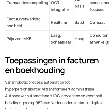
Transactievoorspelling
OCR-
complianc
basis
integratie
focused
Factuurverwerking
Realtime
Batch
Op maat
snelheid
Laag,
Consultan
Prijs voor MKB
Hoog
schaalbaar
afhankelijk
Toepassingen in facturen
en boekhouding
Vanaf robotic process automation tot
hyperpersonalisatie: AI transformeert administratie.
Autoboeker automatiseert KYC-processen en voorspelt
betalingsgedrag. 96% van Nederlanders gebruikt digitale