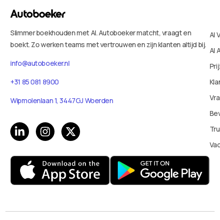
Slimmer boekhouden met AI. Autoboeker matcht, vraagt en
AI 
boekt. Zo werken teams met vertrouwen en zijn klanten altijd bij.
AI 
info@autoboeker.nl
Pri
Kla
+31 85 081 8900
Vr
Wipmolenlaan 1, 3447GJ Woerden
Bev
Tru
Va