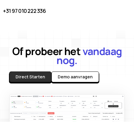
+31 97 010 222 336
Of probeer het
vandaag
nog.
Direct Starten
Demo aanvragen