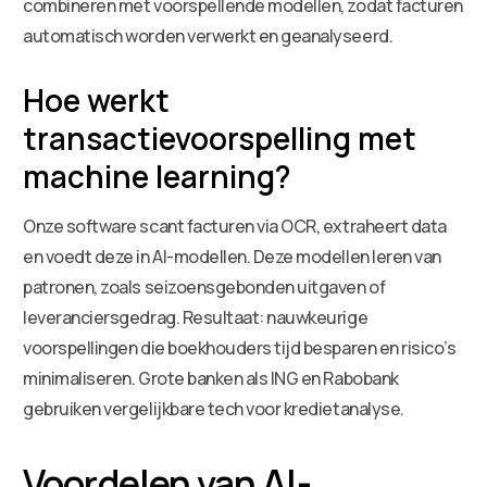
combineren met voorspellende modellen, zodat facturen
automatisch worden verwerkt en geanalyseerd.
Hoe werkt
transactievoorspelling met
machine learning?
Onze software scant facturen via OCR, extraheert data
en voedt deze in AI-modellen. Deze modellen leren van
patronen, zoals seizoensgebonden uitgaven of
leveranciersgedrag. Resultaat: nauwkeurige
voorspellingen die boekhouders tijd besparen en risico’s
minimaliseren. Grote banken als ING en Rabobank
gebruiken vergelijkbare tech voor kredietanalyse.
Voordelen van AI-