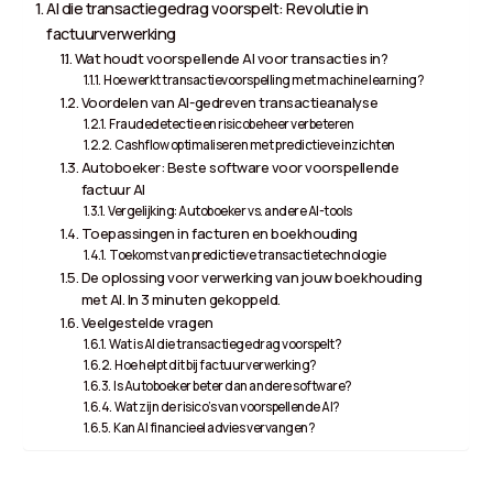
AI die transactiegedrag voorspelt: Revolutie in
factuurverwerking
Wat houdt voorspellende AI voor transacties in?
Hoe werkt transactievoorspelling met machine learning?
Voordelen van AI-gedreven transactieanalyse
Fraudedetectie en risicobeheer verbeteren
Cashflow optimaliseren met predictieve inzichten
Autoboeker: Beste software voor voorspellende
factuur AI
Vergelijking: Autoboeker vs. andere AI-tools
Toepassingen in facturen en boekhouding
Toekomst van predictieve transactietechnologie
De oplossing voor verwerking van jouw boekhouding
met AI. In 3 minuten gekoppeld.
Veelgestelde vragen
Wat is AI die transactiegedrag voorspelt?
Hoe helpt dit bij factuurverwerking?
Is Autoboeker beter dan andere software?
Wat zijn de risico’s van voorspellende AI?
Kan AI financieel advies vervangen?