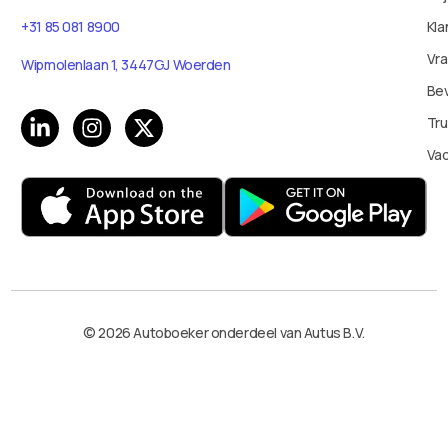
Kla
+31 85 081 8900
Vr
Wipmolenlaan 1, 3447GJ Woerden
Bev
Tru
Va
© 2026 Autoboeker onderdeel van Autus B.V.