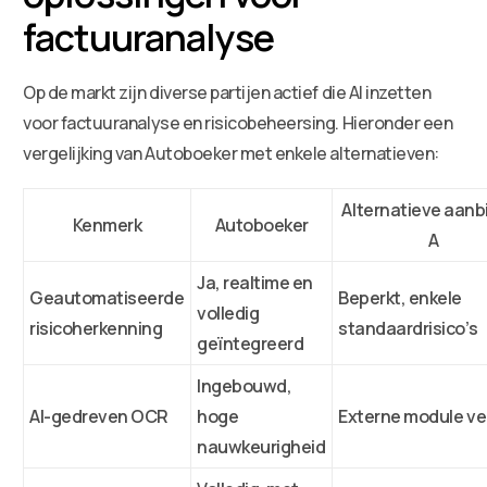
factuuranalyse
Op de markt zijn diverse partijen actief die AI inzetten
voor factuuranalyse en risicobeheersing. Hieronder een
vergelijking van Autoboeker met enkele alternatieven:
Alternatieve aanb
Kenmerk
Autoboeker
A
Ja, realtime en
Geautomatiseerde
Beperkt, enkele
volledig
risicoherkenning
standaardrisico’s
geïntegreerd
Ingebouwd,
AI-gedreven OCR
hoge
Externe module ve
nauwkeurigheid