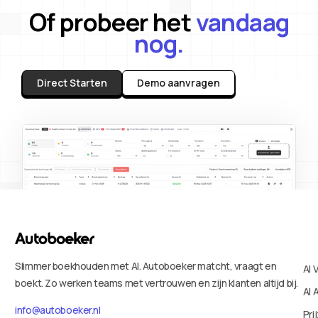
Of probeer het
vandaag
nog.
Direct Starten
Demo aanvragen
Slimmer boekhouden met AI. Autoboeker matcht, vraagt en
AI 
boekt. Zo werken teams met vertrouwen en zijn klanten altijd bij.
AI 
info@autoboeker.nl
Pri