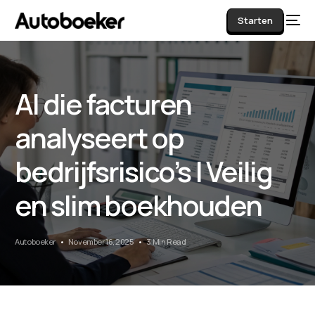
Starten
AI die facturen
AI
analyseert op
bedrijfsrisico’s | Veilig
en slim boekhouden
Autoboeker
November 16, 2025
3 Min Read