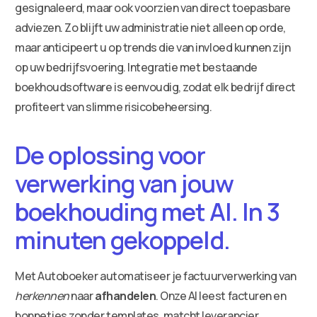
gesignaleerd, maar ook voorzien van direct toepasbare
adviezen. Zo blijft uw administratie niet alleen op orde,
maar anticipeert u op trends die van invloed kunnen zijn
op uw bedrijfsvoering. Integratie met bestaande
boekhoudsoftware is eenvoudig, zodat elk bedrijf direct
profiteert van slimme risicobeheersing.
De oplossing voor
verwerking van jouw
boekhouding met AI. In 3
minuten gekoppeld.
Met Autoboeker automatiseer je factuurverwerking van
herkennen
naar
afhandelen
. Onze AI leest facturen en
bonnetjes zonder templates, matcht leverancier,