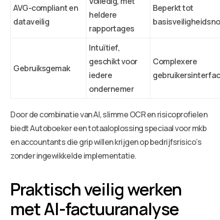
Volledig, met
AVG-compliant en
Beperkt tot
heldere
dataveilig
basisveiligheidsn
rapportages
Intuïtief,
geschikt voor
Complexere
Gebruiksgemak
iedere
gebruikersinterfa
ondernemer
Door de combinatie van AI, slimme OCR en risicoprofielen
biedt Autoboeker een totaaloplossing speciaal voor mkb
en accountants die grip willen krijgen op bedrijfsrisico’s
zonder ingewikkelde implementatie.
Praktisch veilig werken
met AI-factuuranalyse