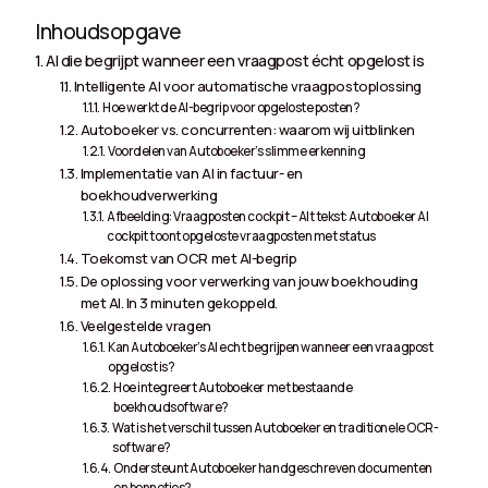
Inhoudsopgave
AI die begrijpt wanneer een vraagpost écht opgelost is
Intelligente AI voor automatische vraagpostoplossing
Hoe werkt de AI-begrip voor opgeloste posten?
Autoboeker vs. concurrenten: waarom wij uitblinken
Voordelen van Autoboeker’s slimme erkenning
Implementatie van AI in factuur- en
boekhoudverwerking
Afbeelding: Vraagposten cockpit – Alt tekst: Autoboeker AI
cockpit toont opgeloste vraagposten met status
Toekomst van OCR met AI-begrip
De oplossing voor verwerking van jouw boekhouding
met AI. In 3 minuten gekoppeld.
Veelgestelde vragen
Kan Autoboeker’s AI echt begrijpen wanneer een vraagpost
opgelost is?
Hoe integreert Autoboeker met bestaande
boekhoudsoftware?
Wat is het verschil tussen Autoboeker en traditionele OCR-
software?
Ondersteunt Autoboeker handgeschreven documenten
en bonnetjes?