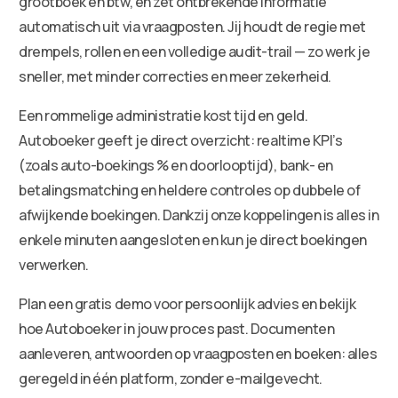
grootboek en btw, en zet ontbrekende informatie
automatisch uit via vraagposten. Jij houdt de regie met
drempels, rollen en een volledige audit-trail — zo werk je
sneller, met minder correcties en meer zekerheid.
Een rommelige administratie kost tijd en geld.
Autoboeker geeft je direct overzicht: realtime KPI’s
(zoals auto-boekings % en doorlooptijd), bank- en
betalingsmatching en heldere controles op dubbele of
afwijkende boekingen. Dankzij onze koppelingen is alles in
enkele minuten aangesloten en kun je direct boekingen
verwerken.
Plan een gratis demo voor persoonlijk advies en bekijk
hoe Autoboeker in jouw proces past. Documenten
aanleveren, antwoorden op vraagposten en boeken: alles
geregeld in één platform, zonder e-mailgevecht.