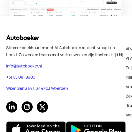
Slimmer boekhouden met AI. Autoboeker matcht, vraagt en
AI 
boekt. Zo werken teams met vertrouwen en zijn klanten altijd bij.
AI 
info@autoboeker.nl
Pri
+31 85 081 8900
Kla
Vr
Wipmolenlaan 1, 3447GJ Woerden
Bev
Tru
Va