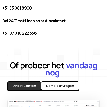
+31 85 081 8900
Bel 24/7 met Linda onze AI assistent
+31 97 010 222 336
Of probeer het
vandaag
nog.
Direct Starten
Demo aanvragen