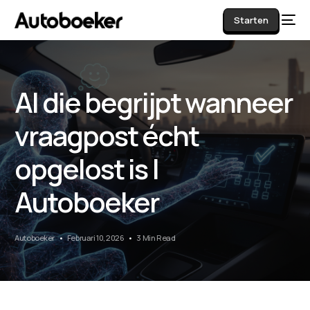
Starten
AI die begrijpt wanneer
AI
vraagpost écht
opgelost is |
Autoboeker
Autoboeker
Februari 10, 2026
3 Min Read