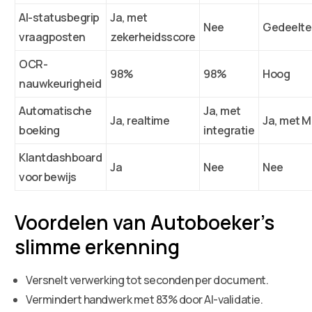
AI-statusbegrip
Ja, met
Nee
Gedeeltel
vraagposten
zekerheidsscore
OCR-
98%
98%
Hoog
nauwkeurigheid
Automatische
Ja, met
Ja, realtime
Ja, met M
boeking
integratie
Klantdashboard
Ja
Nee
Nee
voor bewijs
Voordelen van Autoboeker’s
slimme erkenning
Versnelt verwerking tot seconden per document.
Vermindert handwerk met 83% door AI-validatie.