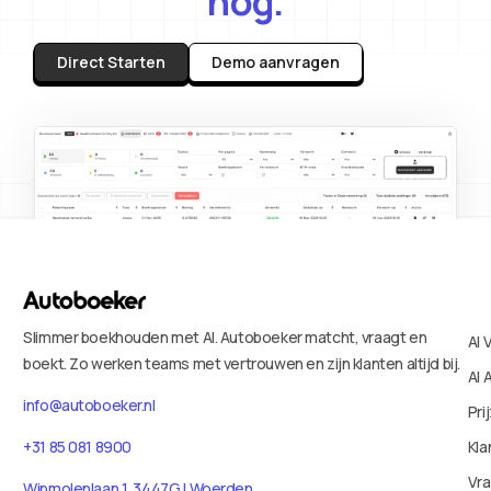
nog.
Direct Starten
Demo aanvragen
Slimmer boekhouden met AI. Autoboeker matcht, vraagt en
AI 
boekt. Zo werken teams met vertrouwen en zijn klanten altijd bij.
AI 
info@autoboeker.nl
Pri
+31 85 081 8900
Kla
Vr
Wipmolenlaan 1, 3447GJ Woerden