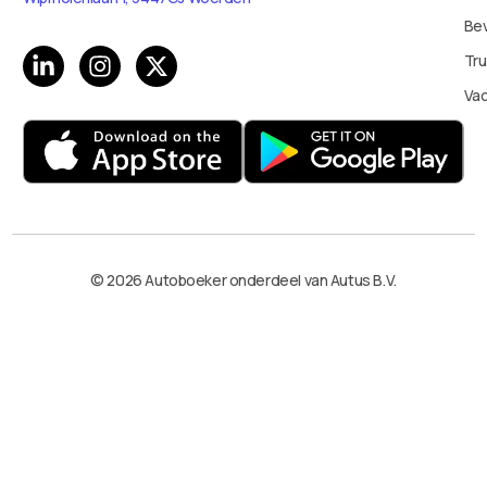
Bev
Tru
Va
© 2026 Autoboeker onderdeel van Autus B.V.