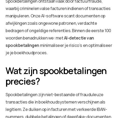
Spookbetalingen ontstaan vaak door factuurfraude,
waarbij criminelen valse facturen indienen of transacties
manipuleren. Onze AI-software scant documenten op
afwijkingen zoals ongewone patronen, verdachte
bedragen of ongeldige referenties. Binnen de eerste 100
woorden benadrukken we: met
AI-detectie van
spookbetalingen
minimaliseer je risico’s en optimaliseer
je je boekhoudproces.
Wat zijn spookbetalingen
precies?
Spookbetalingen zijn niet-bestaande of frauduleuze
transacties die in boekhoudsystemen verschijnen als
legitiem. Ze duiken op in facturen met verkeerde IBAN-
nummers, dubbele betalingen of deepfake-documenten.