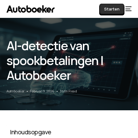
Starten
AI-detectie van
AI
spookbetalingen |
Autoboeker
Autoboeker
Februari 9, 2026
3 Min Read
Inhoudsopgave