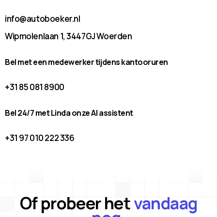
info@autoboeker.nl
Wipmolenlaan 1, 3447GJ Woerden
Bel met een medewerker tijdens kantooruren
+31 85 081 8900
Bel 24/7 met Linda onze AI assistent
+31 97 010 222 336
Of probeer het
vandaag