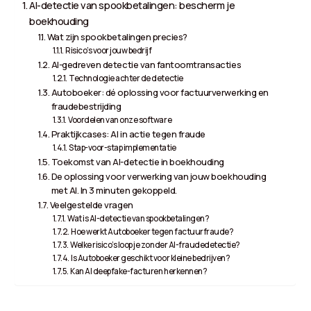
AI-detectie van spookbetalingen: bescherm je
boekhouding
Wat zijn spookbetalingen precies?
Risico’s voor jouw bedrijf
AI-gedreven detectie van fantoomtransacties
Technologie achter de detectie
Autoboeker: dé oplossing voor factuurverwerking en
fraudebestrijding
Voordelen van onze software
Praktijkcases: AI in actie tegen fraude
Stap-voor-stap implementatie
Toekomst van AI-detectie in boekhouding
De oplossing voor verwerking van jouw boekhouding
met AI. In 3 minuten gekoppeld.
Veelgestelde vragen
Wat is AI-detectie van spookbetalingen?
Hoe werkt Autoboeker tegen factuurfraude?
Welke risico’s loop je zonder AI-fraudedetectie?
Is Autoboeker geschikt voor kleine bedrijven?
Kan AI deepfake-facturen herkennen?