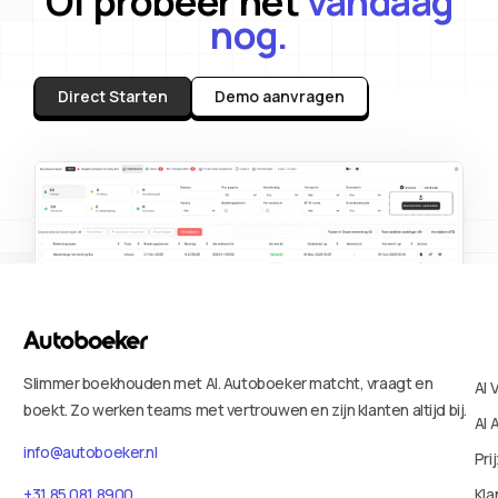
Of probeer het
vandaag
nog.
Direct Starten
Demo aanvragen
Slimmer boekhouden met AI. Autoboeker matcht, vraagt en
AI 
boekt. Zo werken teams met vertrouwen en zijn klanten altijd bij.
AI 
info@autoboeker.nl
Pri
Kla
+31 85 081 8900