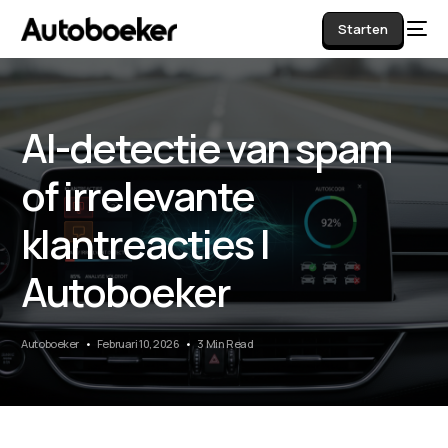
Starten
AI-detectie van spam
AI
of irrelevante
klantreacties |
Autoboeker
Autoboeker
Februari 10, 2026
3 Min Read