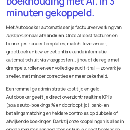
boekhouding met AI. In 3
minuten gekoppeld.
Met Autoboeker automatiseer je factuurverwerking van
herkennen
naar
afhandelen
. Onze AI leest facturen en
bonnetjes zonder templates, matcht leverancier,
grootboek en btw, en zet ontbrekende informatie
automatisch uit via vraagposten. Jij houdt de regie met
drempels, rollen en een volledige audit-trail — zo werk je
sneller, met minder correcties en meer zekerheid.
Een rommelige administratie kost tijd en geld.
Autoboeker geeft je direct overzicht: realtime KPI’s
(zoals auto-boekings % en doorlooptijd), bank- en
betalingsmatching en heldere controles op dubbele of
afwijkende boekingen. Dankzij onze koppelingen is alles in
enkele minuten aangesloten en kun je direct boekingen