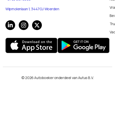
Vr
Wipmolenlaan 1, 3447GJ Woerden
Bev
Tru
Va
© 2026 Autoboeker onderdeel van Autus B.V.