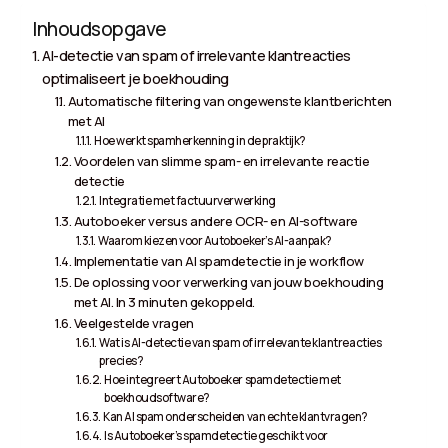
Inhoudsopgave
AI-detectie van spam of irrelevante klantreacties
optimaliseert je boekhouding
Automatische filtering van ongewenste klantberichten
met AI
Hoe werkt spamherkenning in de praktijk?
Voordelen van slimme spam- en irrelevante reactie
detectie
Integratie met factuurverwerking
Autoboeker versus andere OCR- en AI-software
Waarom kiezen voor Autoboeker’s AI-aanpak?
Implementatie van AI spamdetectie in je workflow
De oplossing voor verwerking van jouw boekhouding
met AI. In 3 minuten gekoppeld.
Veelgestelde vragen
Wat is AI-detectie van spam of irrelevante klantreacties
precies?
Hoe integreert Autoboeker spamdetectie met
boekhoudsoftware?
Kan AI spam onderscheiden van echte klantvragen?
Is Autoboeker’s spamdetectie geschikt voor