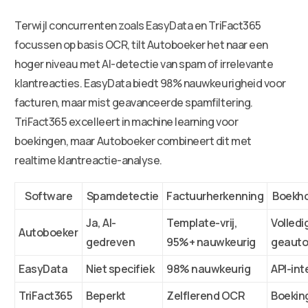
Terwijl concurrenten zoals EasyData en TriFact365
focussen op basis OCR, tilt Autoboeker het naar een
hoger niveau met AI-detectie van spam of irrelevante
klantreacties. EasyData biedt 98% nauwkeurigheid voor
facturen, maar mist geavanceerde spamfiltering.
TriFact365 excelleert in machine learning voor
boekingen, maar Autoboeker combineert dit met
realtime klantreactie-analyse.
Software
Spamdetectie
Factuurherkenning
Boekho
Ja, AI-
Template-vrij,
Volledi
Autoboeker
gedreven
95%+ nauwkeurig
geauto
EasyData
Niet specifiek
98% nauwkeurig
API-int
TriFact365
Beperkt
Zelflerend OCR
Boekin