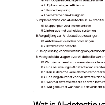
Verhoogde beveiliging en fraudepreventie
Tijdbesparing en efficiency
Kostenbesparing
Verbeterde nauwkeurigheid
Implementatie van AI-detectie in uw credite
Stappenplan voor implementatie
Integratie met uw huidige systemen
Vergelijking van AI-detectieoplossingen
Autoboeker vs andere oplossingen
Kwaliteit van detectie
De oplossing voor verwerking van jouw boekh
Veelgestelde vragen over AI-detectie van o
Wat zijn de meest voorkomende soorten cr
Hoe nauwkeurig is AI-detectie van credit
Kan AI-detectie valse alarmen veroorzake
Hoe lang duurt het voor AI-detectie zich a
Werkt AI-detectie met alle soorten factur
Wat gebeurt er wanneer AI een verdacht 
Wat is AI-detectie 