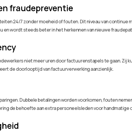
en fraudepreventie
iteiten 24/7 zonder moeheid of fouten. Dit niveau van continue
inu en wordt steeds beter in het herkennen van nieuwe fraudepa
iency
werkers niet meer uren door factuurenstapels te gaan. Zij ku
eert de doorlooptijd van factuurverwerking aanzienlijk.
sparingen. Dubbele betalingen worden voorkomen, fouten nemen a
ring de behoefte aan extra personeelsleden voor handmatige c
gheid