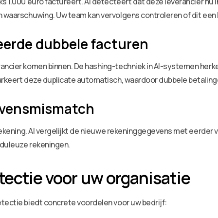
ks 1.000 euro factureert. AI detecteert dat deze leverancier nu
n waarschuwing. Uw team kan vervolgens controleren of dit een l
eerde dubbele facturen
rancier komen binnen. De hashing-techniek in AI-systemen her
markeert deze duplicate automatisch, waardoor dubbele betali
evensmismatch
nkrekening. AI vergelijkt de nieuwe rekeninggegevens met eerder
auduleuze rekeningen.
tectie voor uw organisatie
tectie biedt concrete voordelen voor uw bedrijf: