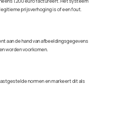
 ineens 1.200 euro factureert. Het systeem
egitieme prijsverhoging is of een fout.
kent aan de hand van afbeeldingsgegevens
ngen worden voorkomen.
 vastgestelde normen en markeert dit als