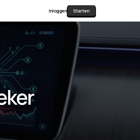
Inloggen
Starten
unctie Matrix
gelijk alle pakketten en mogelijkheden
or documenten verzamelen en facturen
eker
werken tot controleren, boeken, bank
ching & klant dashboard.