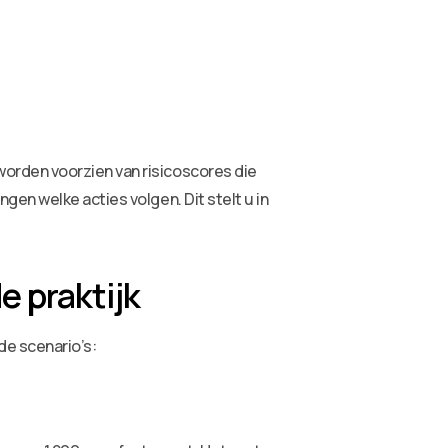
orden voorzien van risicoscores die
en welke acties volgen. Dit stelt u in
e praktijk
de scenario’s: