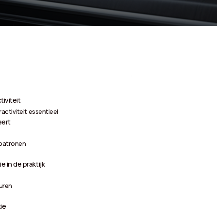
iviteit
ctiviteit essentieel
eert
epatronen
 in de praktijk
uren
ie