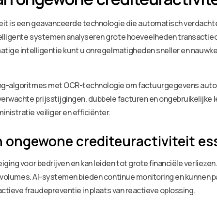
eit is een geavanceerde technologie die automatisch verdachte
elligente systemen analyseren grote hoeveelheden transactieda
matige intelligentie kunt u onregelmatigheden sneller en nauw
ng-algoritmes met OCR-technologie om factuurgegevens automat
wachte prijsstijgingen, dubbele facturen en ongebruikelijke 
istratie veiliger en efficiënter.
 ongewone crediteuractiviteit es
ging voor bedrijven en kan leiden tot grote financiële verlieze
te volumes. AI-systemen bieden continue monitoring en kunnen 
actieve fraudepreventie in plaats van reactieve oplossing.