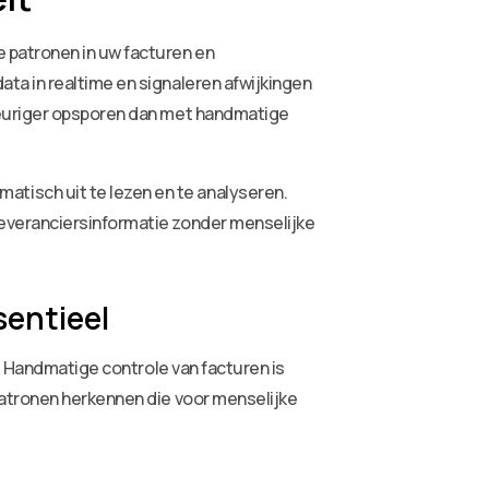
 patronen in uw facturen en
ta in realtime en signaleren afwijkingen
keuriger opsporen dan met handmatige
isch uit te lezen en te analyseren.
leveranciersinformatie zonder menselijke
sentieel
n. Handmatige controle van facturen is
patronen herkennen die voor menselijke