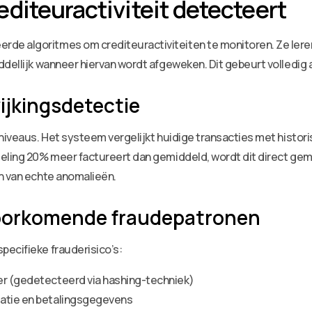
diteuractiviteit detecteert
e algoritmes om crediteuractiviteiten te monitoren. Ze leren
ddellijk wanneer hiervan wordt afgeweken. Dit gebeurt volledig 
ijkingsdetectie
 niveaus. Het systeem vergelijkt huidige transacties met histor
seling 20% meer factureert dan gemiddeld, wordt dit direct gem
n van echte anomalieën.
lvoorkomende fraudepatronen
pecifieke frauderisico’s:
er (gedetecteerd via hashing-techniek)
matie en betalingsgegevens