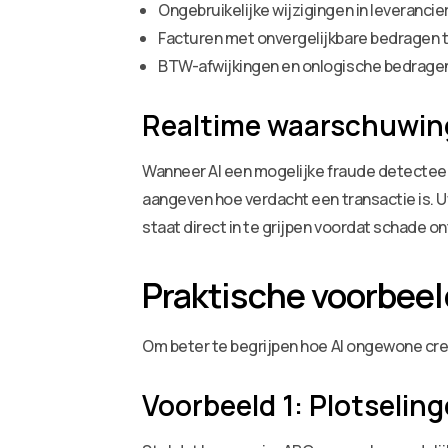
Ongebruikelijke wijzigingen in leveranc
Facturen met onvergelijkbare bedragen 
BTW-afwijkingen en onlogische bedrage
Realtime waarschuwing
Wanneer AI een mogelijke fraude detecteer
aangeven hoe verdacht een transactie is. U
staat direct in te grijpen voordat schade on
Praktische voorbeel
Om beter te begrijpen hoe AI ongewone cre
Voorbeeld 1: Plotselinge