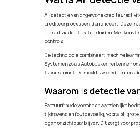
AI-detectie van ongewone crediteuractivit
crediteurprocessen identificeert. Deze int
die op fraude of fouten duiden. Met kunst
controle.
De technologie combineert machine learni
Systemen zoals Autoboeker herkennen onver
tussenkomst. Dit maakt uw crediteurenadmin
Waarom is detectie van
Factuurfraude vormt een aanzienlijke bedrei
tijdrovend en foutgevoelig, vooral bij gro
ogen onzichtbaar blijven. Dit zorgt voor pro