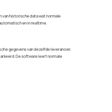
 van historische data wat normale
automatisch en in realtime.
ische gegevens van dezelfde leverancier.
arkeerd. De software leert normale