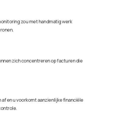
 monitoring zou met handmatig werk
tronen.
nnen zich concentreren op facturen die
f en u voorkomt aanzienlijke financiële
ontrole.