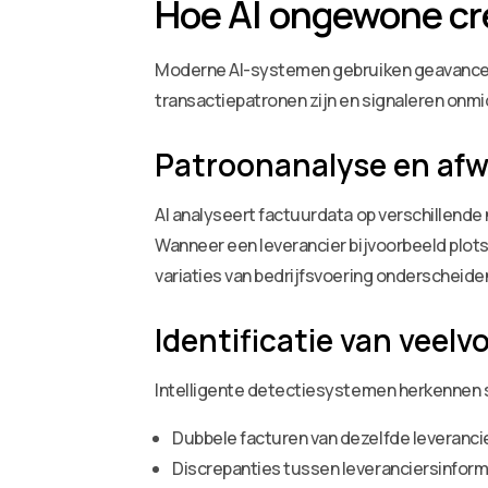
Hoe AI ongewone cre
Moderne AI-systemen gebruiken geavanceerd
transactiepatronen zijn en signaleren onmi
Patroonanalyse en afw
AI analyseert factuurdata op verschillende
Wanneer een leverancier bijvoorbeeld plot
variaties van bedrijfsvoering onderscheide
Identificatie van vee
Intelligente detectiesystemen herkennen s
Dubbele facturen van dezelfde leveranci
Discrepanties tussen leveranciersinfor