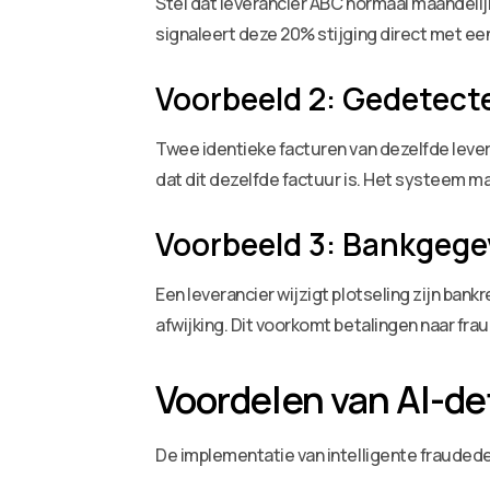
Stel dat leverancier ABC normaal maandelij
signaleert deze 20% stijging direct met ee
Voorbeeld 2: Gedetect
Twee identieke facturen van dezelfde leve
dat dit dezelfde factuur is. Het systeem 
Voorbeeld 3: Bankgeg
Een leverancier wijzigt plotseling zijn ba
afwijking. Dit voorkomt betalingen naar fr
Voordelen van AI-de
De implementatie van intelligente fraudede