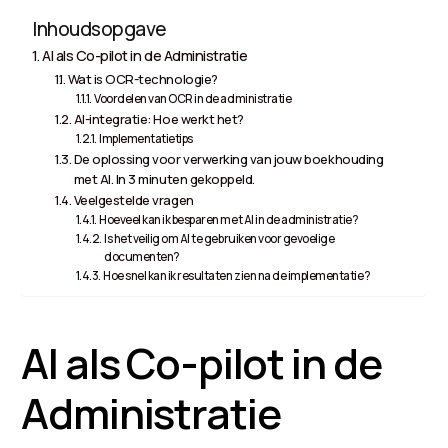
Inhoudsopgave
AI als Co-pilot in de Administratie
Wat is OCR-technologie?
Voordelen van OCR in de administratie
AI-integratie: Hoe werkt het?
Implementatietips
De oplossing voor verwerking van jouw boekhouding
met AI. In 3 minuten gekoppeld.
Veelgestelde vragen
Hoeveel kan ik besparen met AI in de administratie?
Is het veilig om AI te gebruiken voor gevoelige
documenten?
Hoe snel kan ik resultaten zien na de implementatie?
AI als Co-pilot in de
Administratie