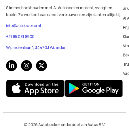
Slimmer boekhouden met AI. Autoboeker matcht, vraagt en
AI 
boekt. Zo werken teams met vertrouwen en zijn klanten altijd bij.
AI 
info@autoboeker.nl
Pri
Kla
+31 85 081 8900
Vr
Wipmolenlaan 1, 3447GJ Woerden
Bev
Tru
Va
© 2026 Autoboeker onderdeel van Autus B.V.