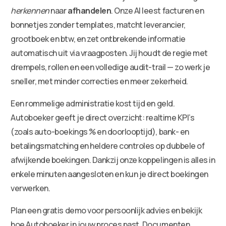
herkennen
naar
afhandelen
. Onze AI leest facturen en
bonnetjes zonder templates, matcht leverancier,
grootboek en btw, en zet ontbrekende informatie
automatisch uit via vraagposten. Jij houdt de regie met
drempels, rollen en een volledige audit-trail — zo werk je
sneller, met minder correcties en meer zekerheid.
Een rommelige administratie kost tijd en geld.
Autoboeker geeft je direct overzicht: realtime KPI’s
(zoals auto-boekings % en doorlooptijd), bank- en
betalingsmatching en heldere controles op dubbele of
afwijkende boekingen. Dankzij onze koppelingen is alles in
enkele minuten aangesloten en kun je direct boekingen
verwerken.
Plan een gratis demo voor persoonlijk advies en bekijk
hoe Autoboeker in jouw proces past. Documenten