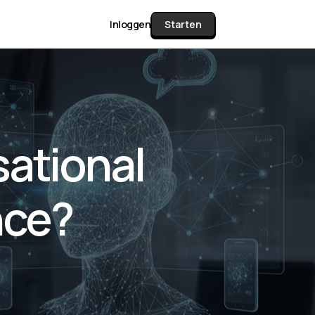
Inloggen
Starten
unctie Matrix
sational
gelijk alle pakketten en mogelijkheden
or documenten verzamelen en facturen
nce?
werken tot controleren, boeken, bank
ching & klant dashboard.