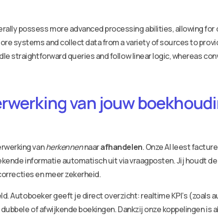
ally possess more advanced processing abilities, allowing fo
ore systems and collect data from a variety of sources to pro
dle straightforward queries and follow linear logic, whereas c
erwerking van jouw boekhoudin
erwerking van
herkennen
naar
afhandelen
. Onze AI leest factu
ekende informatie automatisch uit via vraagposten. Jij houdt de
 correcties en meer zekerheid.
ld. Autoboeker geeft je direct overzicht: realtime KPI’s (zoals 
dubbele of afwijkende boekingen. Dankzij onze koppelingen is a