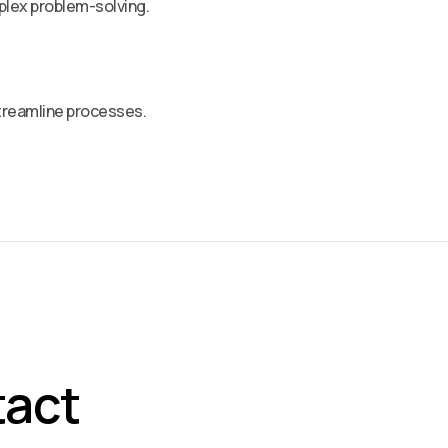
plex problem-solving.
streamline processes.
tact