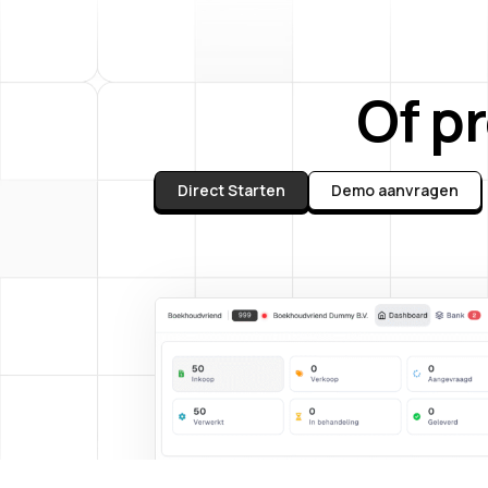
Of p
Direct Starten
Demo aanvragen