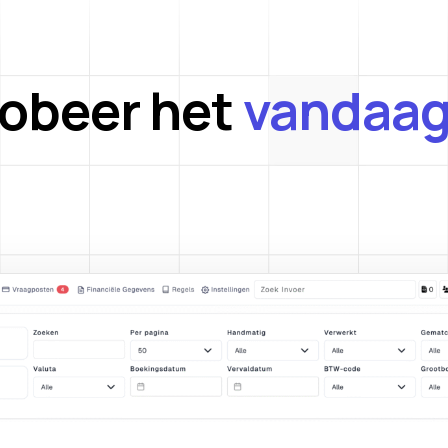
robeer het
vandaag