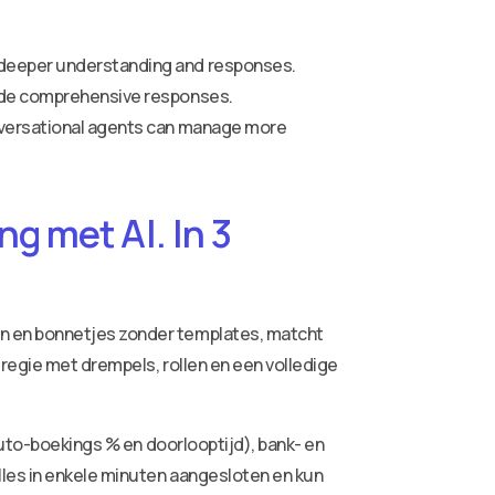
r deeper understanding and responses.
vide comprehensive responses.
onversational agents can manage more
g met AI. In 3
ren en bonnetjes zonder templates, matcht
 regie met drempels, rollen en een volledige
auto-boekings % en doorlooptijd), bank- en
lles in enkele minuten aangesloten en kun