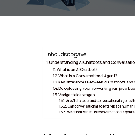
Inhoudsopgave
Understanding AI Chatbots and Conversatio
What is an AI Chatbot?
What is a Conversational Agent?
Key Differences Between AI Chatbots and
De oplossing voor verwerking van jouw boe
Veelgestelde vragen
Are AI chatbots and conversational agents 
Can conversational agents replace human i
What industries use conversational agents