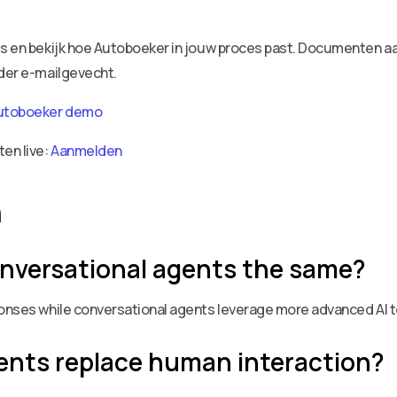
ies en bekijk hoe Autoboeker in jouw proces past. Documenten 
nder e-mailgevecht.
utoboeker demo
ten live:
Aanmelden
n
onversational agents the same?
ponses while conversational agents leverage more advanced AI 
ents replace human interaction?