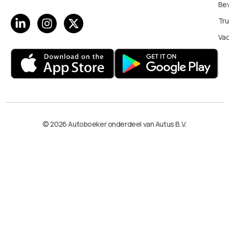
Bev
Tru
Va
© 2026 Autoboeker onderdeel van Autus B.V.