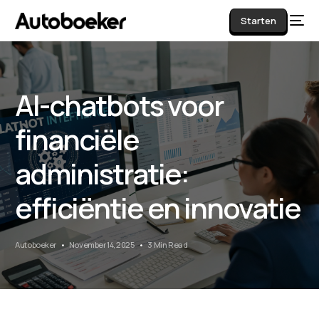
Starten
AI-chatbots voor
AI
financiële
administratie:
efficiëntie en innovatie
Autoboeker
November 14, 2025
3 Min Read