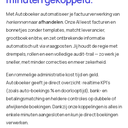
Met Autoboeker automatiseer je factuurverwerking van
herkennen
naar
afhandelen
. Onze AI leest facturen en
bonnetjes zonder templates, matcht leverancier,
grootboek en btw, en zet ontbrekende informatie
automatisch uit via vraagposten. Jij houdt de regie met
drempels, rollen en een volledige audit-trail — zo werk je
sneller, met minder correcties en meer zekerheid.
Een rommelige administratie kost tijd en geld.
Autoboeker geeft je direct overzicht: realtime KPI’s
(zoals auto-boekings % en doorlooptijd), bank- en
betalingsmatching en heldere controles op dubbele of
afwijkende boekingen. Dankzij onze koppelingen is alles in
enkele minuten aangesloten en kun je direct boekingen
verwerken.