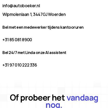
info@autoboeker.nl
Wipmolenlaan 1, 3447GJ Woerden
Bel met een medewerker tijdens kantooruren
+31 85 081 8900
Bel 24/7 met Linda onze AI assistent
+31 97 010 222 336
Of probeer het
vandaag
nog.