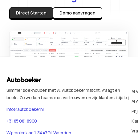
Direct Starten
Demo aanvragen
Slimmer boekhouden met AI. Autoboeker matcht, vraagt en
AI 
boekt. Zo werken teams met vertrouwen en zijn klanten altijd bij.
AI 
info@autoboeker.nl
Pri
+31 85 081 8900
Kla
Vr
Wipmolenlaan 1, 3447GJ Woerden