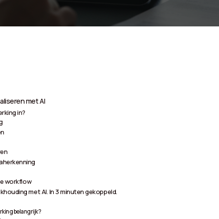
aliseren met AI
rking in?
g
en
ren
vaherkenning
je workflow
khouding met AI. In 3 minuten gekoppeld.
king belangrijk?