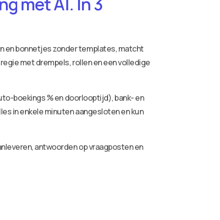
g met AI. In 3
ren en bonnetjes zonder templates, matcht
 regie met drempels, rollen en een volledige
auto-boekings % en doorlooptijd), bank- en
lles in enkele minuten aangesloten en kun
aanleveren, antwoorden op vraagposten en