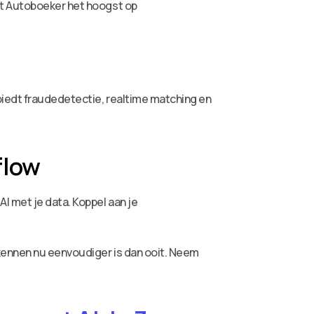
rt Autoboeker het hoogst op
biedt fraudedetectie, realtime matching en
flow
I met je data. Koppel aan je
rkennen nu eenvoudiger is dan ooit. Neem