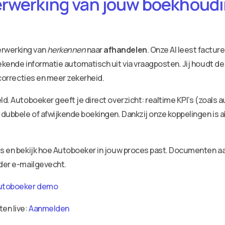
erwerking van jouw boekhoudin
erwerking van
herkennen
naar
afhandelen
. Onze AI leest factu
ekende informatie automatisch uit via vraagposten. Jij houdt de
 correcties en meer zekerheid.
ld. Autoboeker geeft je direct overzicht: realtime KPI’s (zoals 
dubbele of afwijkende boekingen. Dankzij onze koppelingen is a
ies en bekijk hoe Autoboeker in jouw proces past. Documenten 
nder e-mailgevecht.
utoboeker demo
ten live:
Aanmelden