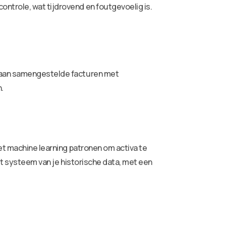
ntrole, wat tijdrovend en foutgevoelig is.
k aan samengestelde facturen met
.
et machine learning patronen om activa te
et systeem van je historische data, met een