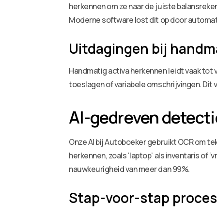
herkennen om ze naar de juiste balansreken
Moderne software lost dit op door automati
Uitdagingen bij handm
Handmatig activa herkennen leidt vaak tot
toeslagen of variabele omschrijvingen. Dit
AI-gedreven detecti
Onze AI bij Autoboeker gebruikt OCR om teks
herkennen, zoals ‘laptop’ als inventaris of
nauwkeurigheid van meer dan 99%.
Stap-voor-stap proces