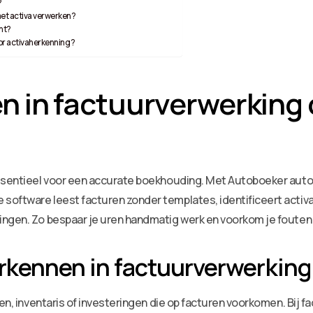
?
et activa verwerken?
ant?
or activaherkenning?
n in factuurverwerking 
essentieel voor een accurate boekhouding. Met Autoboeker autom
oftware leest facturen zonder templates, identificeert activa
ngen. Zo bespaar je uren handmatig werk en voorkom je fouten i
rkennen in factuurverwerking
len, inventaris of investeringen die op facturen voorkomen. Bij 