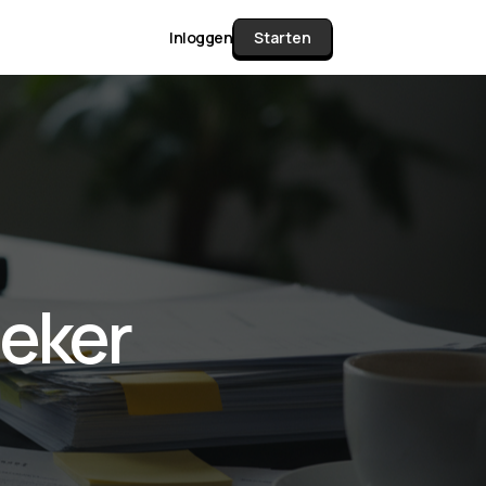
Inloggen
Starten
unctie Matrix
gelijk alle pakketten en mogelijkheden
or documenten verzamelen en facturen
oeker
werken tot controleren, boeken, bank
ching & klant dashboard.