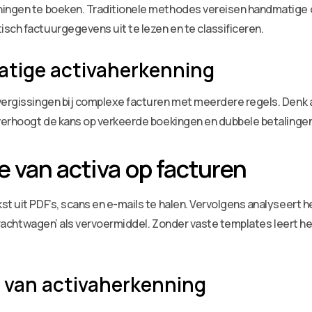
ingen te boeken. Traditionele methodes vereisen handmatige co
sch factuurgegevens uit te lezen en te classificeren.
atige activaherkenning
 vergissingen bij complexe facturen met meerdere regels. Den
 verhoogt de kans op verkeerde boekingen en dubbele betalingen
e van activa op facturen
t uit PDF’s, scans en e-mails te halen. Vervolgens analyseert h
 ‘vrachtwagen’ als vervoermiddel. Zonder vaste templates leert h
 van activaherkenning