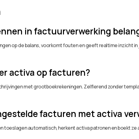
n
nnen in factuurverwerking belang
ngen op de balans, voorkomt fouten en geeft realtime inzicht in
r activa op facturen?
hrijvingen met grootboekrekeningen. Zelflerend zonder templat
estelde facturen met activa ve
n toeslagen automatisch, herkent activa patronen en boekt ze a