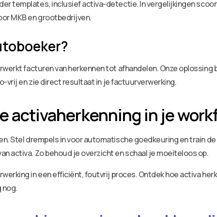
r templates, inclusief activa-detectie. In vergelijkingen scoo
oor MKB en grootbedrijven.
utoboeker?
rwerkt facturen van herkennen tot afhandelen. Onze oplossing 
vrij en zie direct resultaat in je factuurverwerking.
le activaherkenning in je work
n. Stel drempels in voor automatische goedkeuring en train de A
n activa. Zo behoud je overzicht en schaal je moeiteloos op.
erking in een efficiënt, foutvrij proces. Ontdek hoe activa he
 nog.