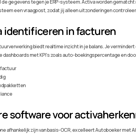
 AI de gegevens tegen je ERP-systeem. Activa worden gematcht
steem een vraagpost, zodat jij alleen uitzonderingen controleer
 identificeren in facturen
urverwerking biedt realtime inzicht in je balans. Je verminder
je dashboards met KPI’s zoals auto-boekingspercentage en door
 factuur
dig
oudpakketten
liance
e software voor activaherke
ne afhankelijk zijn van basis-OCR, excelleert Autoboeker met AI