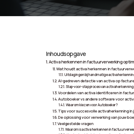
Inhoudsopgave
Activa herkennen in factuurverwerking optim
Wat houdt activa herkennen in factuurverwe
Uitdagingen bij handmatige activaherkennin
AI-gedreven detectie van activa op factur
Stap-voor-stap proces van activaherkenning
Voordelen van activa identificeren in factu
Autoboeker vs andere software voor acti
Waarom kiezen voor Autoboeker?
Tips voor succesvolle activaherkenning in 
De oplossing voor verwerking van jouw boe
Veelgestelde vragen
Waarom is activa herkennen in factuurverwer