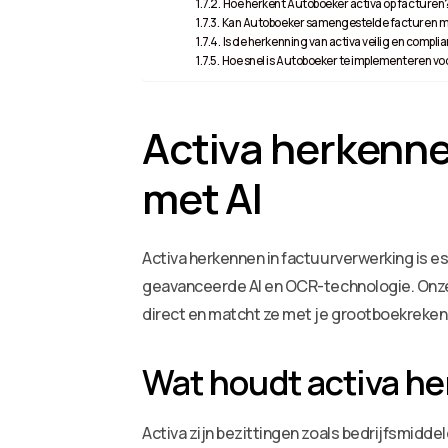
Hoe herkent Autoboeker activa op facturen
Kan Autoboeker samengestelde facturen m
Is de herkenning van activa veilig en compli
Hoe snel is Autoboeker te implementeren vo
Activa herkenne
met AI
Activa herkennen in factuurverwerking is 
geavanceerde AI en OCR-technologie. Onze s
direct en matcht ze met je grootboekrekeni
Wat houdt activa he
Activa zijn bezittingen zoals bedrijfsmidde