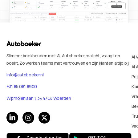
Slimmer boekhouden met AI. Autoboeker matcht, vraagt en
AI 
boekt. Zo werken teams met vertrouwen en zijn klanten altijd bij.
AI 
info@autoboeker.nl
Pri
Kla
+31 85 081 8900
Vr
Wipmolenlaan 1, 3447GJ Woerden
Bev
Tru
Va