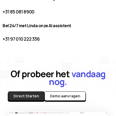
+31 85 081 8900
Bel 24/7 met Linda onze AI assistent
+31 97 010 222 336
Of probeer het
vandaag
nog.
Direct Starten
Demo aanvragen