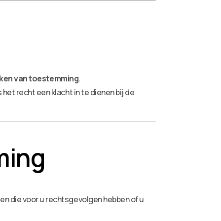
kken van toestemming
.
 het recht een klacht in te dienen bij de
ming
en die voor u rechtsgevolgen hebben of u