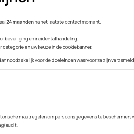
aal
24 maanden
na het laatste contactmoment.
oor beveiliging en incidentafhandeling.
er categorie en uw keuze in de cookiebanner.
an noodzakelijk voor de doeleinden waarvoor ze zijn verzameld
torische maatregelen om persoonsgegevens te beschermen, wa
ng/audit.