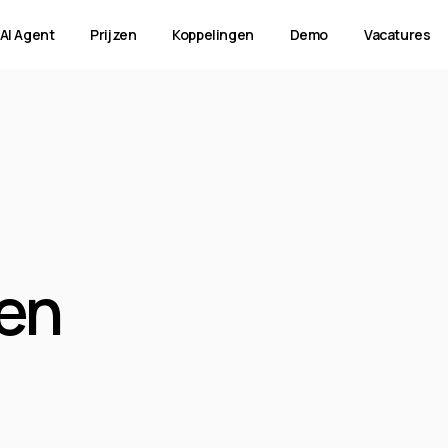
AI Agent
Prijzen
Koppelingen
Demo
Vacatures
sch
Vraagposten & klant
F
dashboard
Ver
vo
ronen,
Ontbreekt er info? Autoboeker zet
en
ver
eid.
automatisch een gerichte vraag uit naar je
mat
klant.