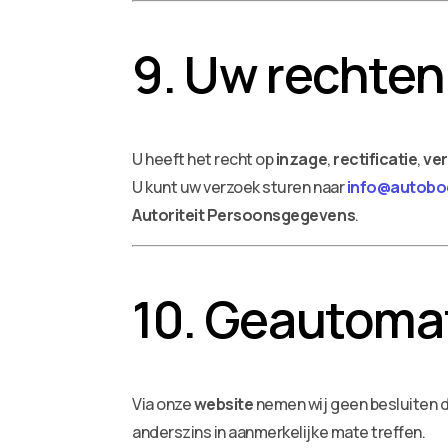
9. Uw rechten
U heeft het recht op
inzage
,
rectificatie
,
ver
U kunt uw verzoek sturen naar
info@autoboe
Autoriteit Persoonsgegevens
.
10. Geautoma
Via onze
website
nemen wij geen besluiten d
anderszins in aanmerkelijke mate treffen.