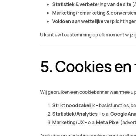
Statistiek & verbetering van de site
(A
Marketing/remarketing & conversie
Voldoen aan wettelijke verplichtinge
U kunt uw toestemming op elk moment wijzi
5. Cookies en
Wij gebruiken een cookiebanner waarmee u 
Strikt noodzakelijk
– basisfuncties, be
Statistiek/Analytics
– o.a.
Google Ana
Marketing/UX
– o.a.
Meta Pixel
(advert
Analytics en marketingcookies worden allee