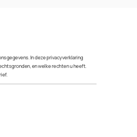
onsgegevens. In deze privacyverklaring
echtsgronden, en welke rechten u heeft.
ief.