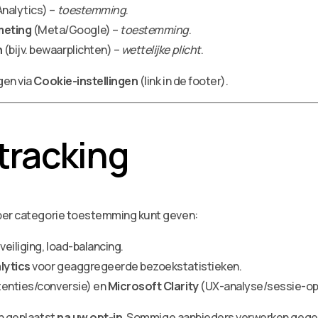
nalytics) –
toestemming
.
meting
(Meta/Google) –
toestemming
.
n
(bijv. bewaarplichten) –
wettelijke plicht
.
gen via
Cookie-instellingen
(link in de footer).
 tracking
per categorie toestemming kunt geven:
veiliging, load-balancing.
lytics
voor geaggregeerde bezoekstatistieken.
enties/conversie) en
Microsoft Clarity
(UX-analyse/sessie-o
n geplaatst
na uw opt-in
. Sommige aanbieders verwerken gegev