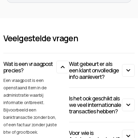
Veelgestelde vragen
Wat is een vraagpost
Wat gebeurt er als
precies?
een klant onvolledige
info aanlevert?
Een vraagpost is een
openstaand item in de
administratie waarbij
Is het ook geschikt als
informatie ontbreekt.
we veel internationale
Bijvoorbeeld een
transacties hebben?
banktransactie zonder bon,
of een factuur zonder juiste
btw of grootboek.
Voor wie is