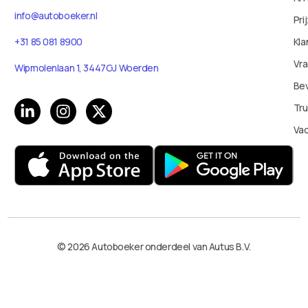
info@autoboeker.nl
Pri
+31 85 081 8900
Kla
Vr
Wipmolenlaan 1, 3447GJ Woerden
Bev
Tru
Va
© 2026 Autoboeker onderdeel van Autus B.V.