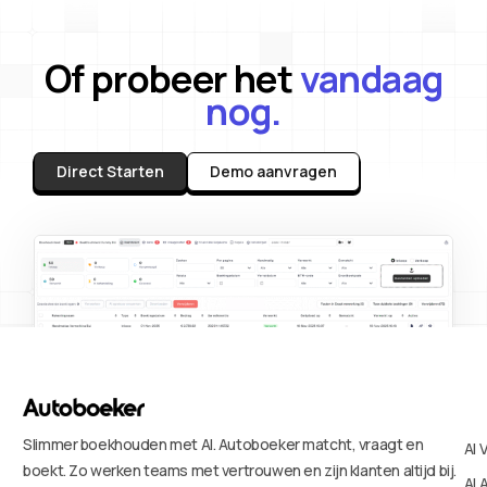
Of probeer het
vandaag
nog.
Direct Starten
Demo aanvragen
Slimmer boekhouden met AI. Autoboeker matcht, vraagt en
AI 
boekt. Zo werken teams met vertrouwen en zijn klanten altijd bij.
AI 