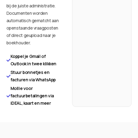
bij de juiste administratie.
Documenten worden
automatisch gematcht aan
openstaande vraagposten
of direct geupload naar je
boekhouder.
Koppel je Gmail of
Outlook in twee klikken
Stuur bonnetjes en
facturen via WhatsApp
Mollie voor
factuurbetalingen via
iDEAL, kaart en meer