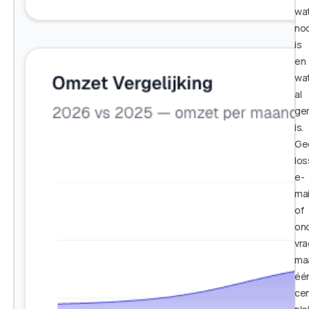
wa
no
is
en
wa
al
ge
is.
Ge
lo
e-
mai
of
ond
vra
ma
éé
cen