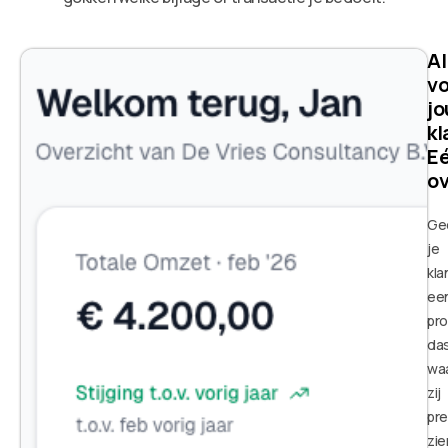
Al
vo
j
kl
E
ov
Ge
je
kla
ee
pro
da
waa
zij
pre
zie