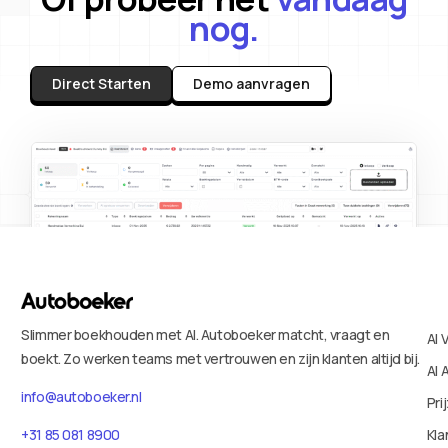
nog.
Direct Starten
Demo aanvragen
Slimmer boekhouden met AI. Autoboeker matcht, vraagt en
AI 
boekt. Zo werken teams met vertrouwen en zijn klanten altijd bij.
AI 
info@autoboeker.nl
Pri
+31 85 081 8900
Kla