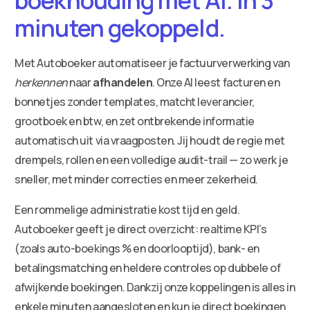
minuten gekoppeld.
Met Autoboeker automatiseer je factuurverwerking van
herkennen
naar
afhandelen
. Onze AI leest facturen en
bonnetjes zonder templates, matcht leverancier,
grootboek en btw, en zet ontbrekende informatie
automatisch uit via vraagposten. Jij houdt de regie met
drempels, rollen en een volledige audit-trail — zo werk je
sneller, met minder correcties en meer zekerheid.
Een rommelige administratie kost tijd en geld.
Autoboeker geeft je direct overzicht: realtime KPI’s
(zoals auto-boekings % en doorlooptijd), bank- en
betalingsmatching en heldere controles op dubbele of
afwijkende boekingen. Dankzij onze koppelingen is alles in
enkele minuten aangesloten en kun je direct boekingen