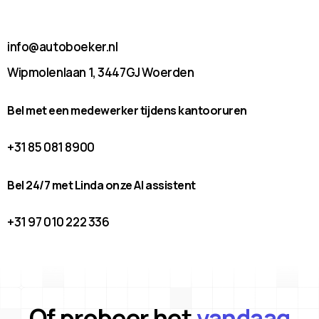
info@autoboeker.nl
Wipmolenlaan 1, 3447GJ Woerden
Bel met een medewerker tijdens kantooruren
+31 85 081 8900
Bel 24/7 met Linda onze AI assistent
+31 97 010 222 336
Of probeer het
vandaag