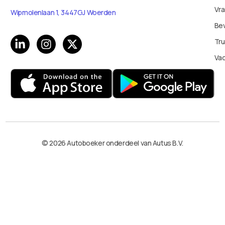
Vr
Wipmolenlaan 1, 3447GJ Woerden
Bev
Tru
Va
© 2026 Autoboeker onderdeel van Autus B.V.