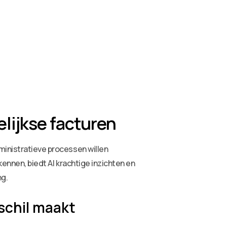
lijkse facturen
ministratieve processen willen
kennen, biedt AI krachtige inzichten en
ng.
schil maakt