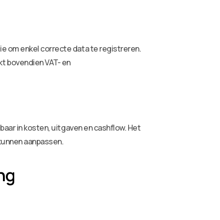
e om enkel correcte data te registreren.
kt bovendien VAT- en
baar in kosten, uitgaven en cashflow. Het
 kunnen aanpassen.
ng