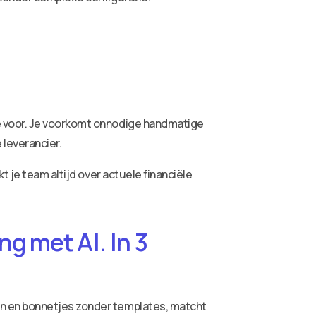
e voor. Je voorkomt onnodige handmatige
 leverancier.
t je team altijd over actuele financiële
g met AI. In 3
ren en bonnetjes zonder templates, matcht