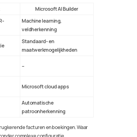
Microsoft AI Builder
R-
Machine learning,
veldherkenning
Standaard- en
ie
maatwerkmogelijkheden
–
Microsoft cloud apps
Automatische
patroonherkenning
terugkerende facturen en boekingen. Waar
 zonder complexe configuratie.