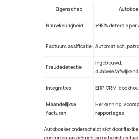
Eigenschap
Autoboe
Nauwkeurigheid
+95% detectie per 
Factuurclassificatie
Automatisch, patro
Ingebouwd,
Fraudedetectie
dubbele/afwijkend
Integraties
ERP, CRM, boekho
Maandelijkse
Herkenning, voorsp
facturen
rapportages
Autoboeker onderscheidt zich door flexibel
concurrenten zich richten op basisfuncties