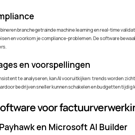
mpliance
neren branchegetrainde machine learning en real-time validati
eisen en voorkom je compliance-problemen. De software bewaa
rs.
ges en voorspellingen
istent te analyseren, kan AI vooruitkijken: trends worden zicht
ardoor bedrijven sneller kunnen schakelen en budgetten tijdig
-software voor factuurverwerki
 Payhawk en Microsoft AI Builder