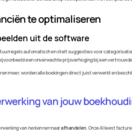
anciën te optimaliseren
eelden uit de software
tuurregels automatisch en stelt suggesties voor categorisati
, bijvoorbeeld een onverwachte prijsverhoging bij een vertrouwde
ren meer, worden alle boekingen direct juist verwerkt en beschik
erwerking van jouw boekhoudin
erwerking van
herkennen
naar
afhandelen
. Onze AI leest factu