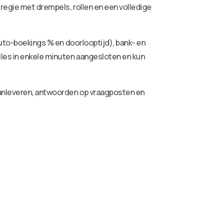
 regie met drempels, rollen en een volledige
auto-boekings % en doorlooptijd), bank- en
lles in enkele minuten aangesloten en kun
aanleveren, antwoorden op vraagposten en