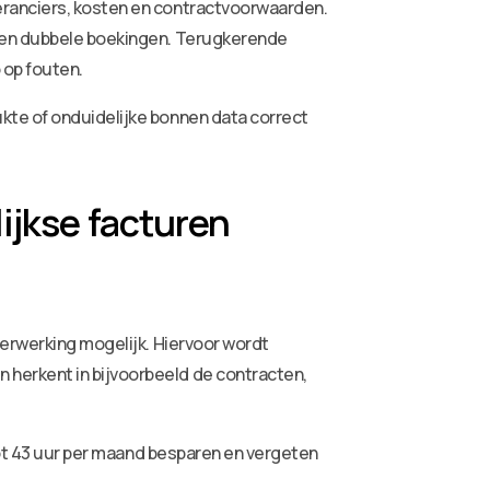
eranciers, kosten en contractvoorwaarden.
n en dubbele boekingen. Terugkerende
 op fouten.
kte of onduidelijke bonnen data correct
ijkse facturen
verwerking mogelijk. Hiervoor wordt
herkent in bijvoorbeeld de contracten,
 tot 43 uur per maand besparen en vergeten