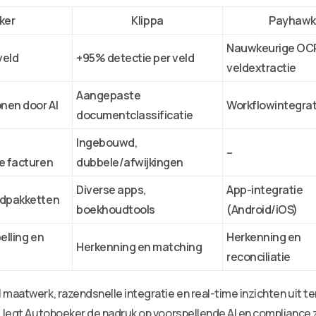
ker
Klippa
Payhawk
Nauwkeurige OC
veld
+95% detectie per veld
veldextractie
Aangepaste
nen door AI
Workflowintegrat
documentclassificatie
Ingebouwd,
–
e facturen
dubbele/afwijkingen
Diverse apps,
App-integratie
udpakketten
boekhoudtools
(Android/iOS)
elling en
Herkenning en
Herkenning en matching
reconciliatie
 maatwerk, razendsnelle integratie en real-time inzichten uit 
, legt Autoboeker de nadruk op voorspellende AI en compliance