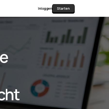
Inloggen
Starten
unctie Matrix
de
gelijk alle pakketten en mogelijkheden
or documenten verzamelen en facturen
werken tot controleren, boeken, bank
ching & klant dashboard.
cht