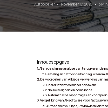
Autoboeker
November 17, 2025
3 Min
Inhoudsopgave
AI en de slimme analyse van terugkerende m
Herhaling en patroonherkenning: waarom AI 
De voordelen van AI bij de verwerking van m
Sneller inzicht en minder handwerk
Nauwkeurigheid en compliance
Automatische rapportages en voorspelli
Vergelijking van AI-software voor factuurve
Autoboeker vs. Klippa, Payhawk en Microsof