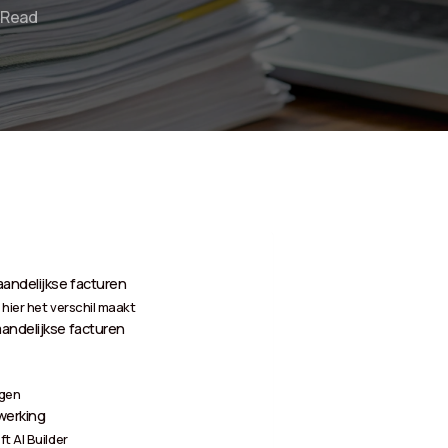
 Read
aandelijkse facturen
hier het verschil maakt
aandelijkse facturen
ngen
rwerking
t AI Builder