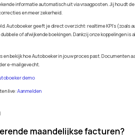
ekende informatie automatisch uit via vraagposten. Jij houdt de
 correcties en meer zekerheid.
ld. Autoboeker geeft je direct overzicht: realtime KPI’s (zoals 
dubbele of afwijkende boekingen. Dankzij onze koppelingen is a
ies en bekijk hoe Autoboeker in jouw proces past. Documenten 
nder e-mailgevecht.
utoboeker demo
ten live:
Aanmelden
n
kerende maandelijkse facturen?