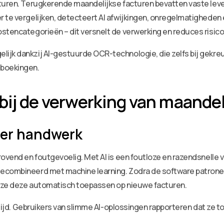
cturen. Terugkerende maandelijkse facturen bevatten vaste lev
r te vergelijken, detecteert AI afwijkingen, onregelmatighede
stencategorieën – dit versnelt de verwerking en reduces risico
ijk dankzij AI-gestuurde OCR-technologie, die zelfs bij gekreu
 boekingen.
 bij de verwerking van maandel
der handwerk
rovend en foutgevoelig. Met AI is een foutloze en razendsnelle 
ecombineerd met machine learning. Zodra de software patronen 
n ze deze automatisch toepassen op nieuwe facturen.
n tijd. Gebruikers van slimme AI-oplossingen rapporteren dat ze