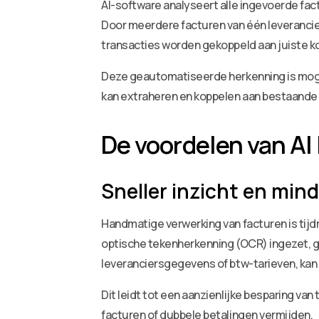
AI-software analyseert alle ingevoerde fa
Door meerdere facturen van één leverancie
transacties worden gekoppeld aan juiste ko
Deze geautomatiseerde herkenning is mogel
kan extraheren en koppelen aan bestaande
De voordelen van AI
Sneller inzicht en min
Handmatige verwerking van facturen is tijd
optische tekenherkenning (OCR) ingezet, g
leveranciersgegevens of btw-tarieven, ka
Dit leidt tot een aanzienlijke besparing va
facturen of dubbele betalingen vermijden.