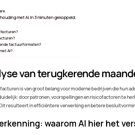
are
houding met AI. In 3 minuten gekoppeld.
 facturen?
acturen?
llende factuurformaten?
met AI?
lyse van terugkerende maande
 facturen is van groot belang voor moderne bedrijven die hun ad
uidelijk: door patronen, voorspellingen en risicofactoren te her
 resulteert in efficiëntere verwerking en betere besluitvormi
rkenning: waarom AI hier het ver