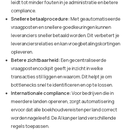
leidt tot minder fouten in je administratie en betere
compliance.
Snellere betaalprocedure:
Met geautomatiseerde
vraagposten en snellere goedkeuringen kunnen
leveranciers sneller betaald worden. Dit verbetert je
leveranciersrelaties en kan vroegbetalingskortingen
opleveren.
Betere zichtbaarheid:
Een gecentraliseerde
vraagpostencockpit geeft je inzicht in welke
transacties stil liggen en waarom. Dit helpt je om
bottlenecks snel te identificeren en op te lossen.
Internationale compliance:
Voor bedrijven die in
meerdere landen opereren, zorgt automatisering
ervoor dat alle boekhoudvereisten per land correct
worden nageleefd. De AI kan per land verschillende
regels toepassen.