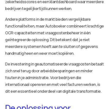
zekerheidsscores en een klantdashboard waar meerdere
bedrijven tegelijkertijd kunnen werken.
Andere platforms in de markt bieden vergelijkbare
functionaliteiten, maar Autoboeker combineert krachtige
OCR-capaciteiten met vraagpostenbeheer in één
geïntegreerde oplossing. Dit betekent dat je niet
meerdere systemen hoeft aan te sluiten of gegevens
handmatig heen en weer moet kopiëren.
De investering in geautomatiseerde vraagposten betaalt
zich snel terug door arbeidsbesparingen en minder
fouten in je administratie. Voor bedrijven die
internationaal opereren en met veel facturen werken, is
dit een essentieel onderdeel van digitale transformatie.
De oplossing voor