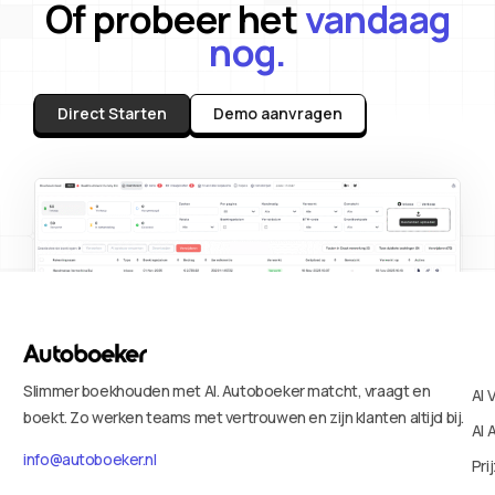
Of probeer het
vandaag
nog.
Direct Starten
Demo aanvragen
Slimmer boekhouden met AI. Autoboeker matcht, vraagt en
AI 
boekt. Zo werken teams met vertrouwen en zijn klanten altijd bij.
AI 
info@autoboeker.nl
Pri