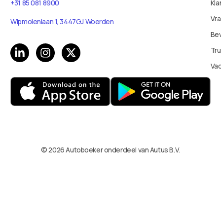
+31 85 081 8900
Kla
Vr
Wipmolenlaan 1, 3447GJ Woerden
Bev
Tru
Va
© 2026 Autoboeker onderdeel van Autus B.V.