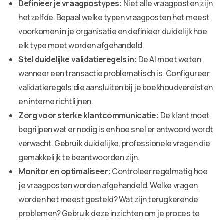
Definieer je vraagpostypes:
Niet alle vraagposten zijn
hetzelfde. Bepaal welke typen vraagposten het meest
voorkomen in je organisatie en definieer duidelijk hoe
elk type moet worden afgehandeld.
Stel duidelijke validatieregels in:
De AI moet weten
wanneer een transactie problematisch is. Configureer
validatieregels die aansluiten bij je boekhoudvereisten
en interne richtlijnen.
Zorg voor sterke klantcommunicatie:
De klant moet
begrijpen wat er nodig is en hoe snel er antwoord wordt
verwacht. Gebruik duidelijke, professionele vragen die
gemakkelijk te beantwoorden zijn.
Monitor en optimaliseer:
Controleer regelmatig hoe
je vraagposten worden afgehandeld. Welke vragen
worden het meest gesteld? Wat zijn terugkerende
problemen? Gebruik deze inzichten om je proces te