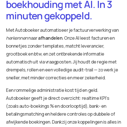
boekhouding met AI. In 3
minuten gekoppeld.
Met Autoboeker automatiseer je factuurverwerking van
herkennen
naar
afhandelen
. Onze AI leest facturen en
bonnetjes zonder templates, matcht leverancier,
grootboek en btw, en zet ontbrekende informatie
automatisch uit via vraagposten. Jij houdt de regie met
drempels, rollen en een volledige audit-trail — zo werk je
sneller, met minder correcties en meer zekerheid.
Een rommelige administratie kost tijd en geld.
Autoboeker geeft je direct overzicht: realtime KPI’s
(zoals auto-boekings % en doorlooptijd), bank- en
betalingsmatching en heldere controles op dubbele of
afwijkende boekingen. Dankzij onze koppelingen is alles in