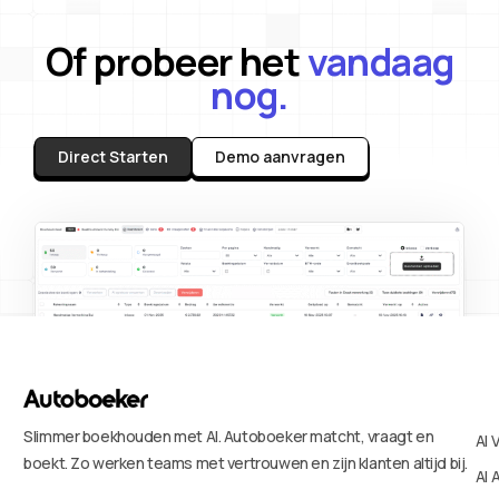
Of probeer het
vandaag
nog.
Direct Starten
Demo aanvragen
Slimmer boekhouden met AI. Autoboeker matcht, vraagt en
AI 
boekt. Zo werken teams met vertrouwen en zijn klanten altijd bij.
AI 