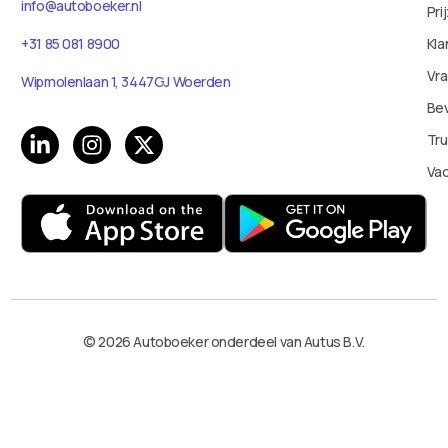
info@autoboeker.nl
Pri
+31 85 081 8900
Kla
Vr
Wipmolenlaan 1, 3447GJ Woerden
Bev
Tru
Va
© 2026 Autoboeker onderdeel van Autus B.V.