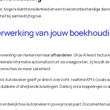
zier, hogere klanttevredenheid en een toekomstbestendige die
ief bij aan bedrijfsgroei.
erwerking van jouw boekhoudin
erwerking van
herkennen
naar
afhandelen
. Onze AI leest factu
ekende informatie automatisch uit via vraagposten. Jij houdt de
 correcties en meer zekerheid.
ld. Autoboeker geeft je direct overzicht: realtime KPI’s (zoals 
dubbele of afwijkende boekingen. Dankzij onze koppelingen is a
ies en bekijk hoe Autoboeker in jouw proces past. Documenten 