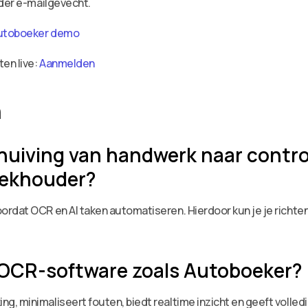
nder e-mailgevecht.
utoboeker demo
ten live:
Aanmelden
n
uiving van handwerk naar control
oekhouder?
rdat OCR en AI taken automatiseren. Hierdoor kun je je richten
 OCR-software zoals Autoboeker?
, minimaliseert fouten, biedt realtime inzicht en geeft volled