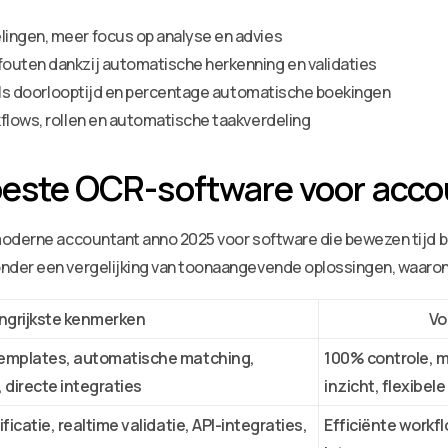
ingen, meer focus op analyse en advies
outen dankzij automatische herkenning en validaties
zoals doorlooptijd en percentage automatische boekingen
flows, rollen en automatische taakverdeling
 beste OCR-software voor acc
moderne accountant anno 2025 voor software die bewezen tijd b
nder een vergelijking van toonaangevende oplossingen, waaro
ngrijkste kenmerken
Vo
emplates, automatische matching,
100% controle, m
 directe integraties
inzicht, flexibel
icatie, realtime validatie, API-integraties,
Efficiënte workf