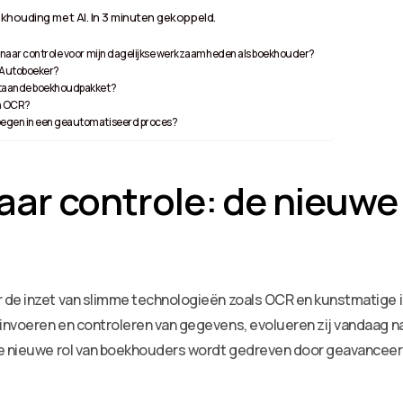
khouding met AI. In 3 minuten gekoppeld.
 naar controle voor mijn dagelijkse werkzaamheden als boekhouder?
 Autoboeker?
staande boekhoudpakket?
en OCR?
egen in een geautomatiseerd proces?
ar controle: de nieuwe 
 de inzet van slimme technologieën zoals OCR en kunstmatige i
invoeren en controleren van gegevens, evolueren zij vandaag na
 de nieuwe rol van boekhouders wordt gedreven door geavanceer