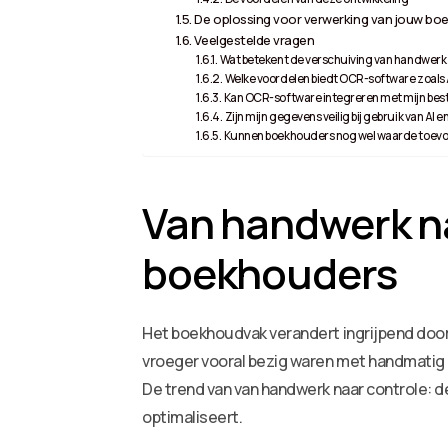
De oplossing voor verwerking van jouw boe
Veelgestelde vragen
Wat betekent de verschuiving van handwerk
Welke voordelen biedt OCR-software zoals
Kan OCR-software integreren met mijn be
Zijn mijn gegevens veilig bij gebruik van AI 
Kunnen boekhouders nog wel waarde toevo
Van handwerk na
boekhouders
Het boekhoudvak verandert ingrijpend door
vroeger vooral bezig waren met handmatig 
De trend van van handwerk naar controle:
optimaliseert.