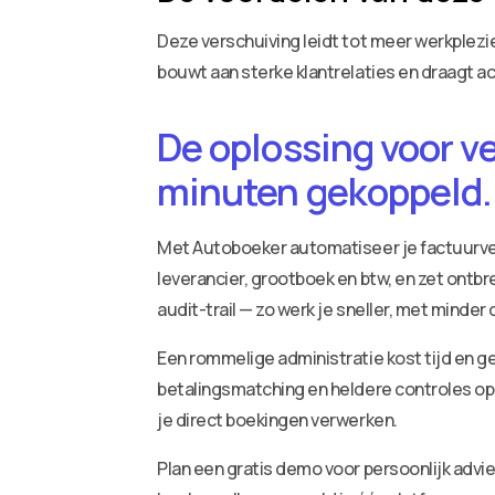
Deze verschuiving leidt tot meer werkple
bouwt aan sterke klantrelaties en draagt act
De oplossing voor v
minuten gekoppeld.
Met Autoboeker automatiseer je factuurv
leverancier, grootboek en btw, en zet ontbr
audit-trail — zo werk je sneller, met minder
Een rommelige administratie kost tijd en ge
betalingsmatching en heldere controles op 
je direct boekingen verwerken.
Plan een gratis demo voor persoonlijk adv