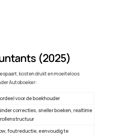
ountants (2025)
espaart, kosten drukt en moeiteloos
nder Autoboeker:
ordeel voor de boekhouder
inder correcties, sneller boeken, realtime
e rollenstructuur
low, foutreductie, eenvoudig te