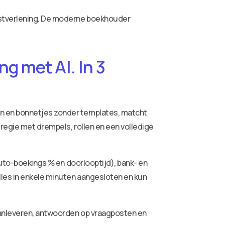
nstverlening. De moderne boekhouder
g met AI. In 3
ren en bonnetjes zonder templates, matcht
 regie met drempels, rollen en een volledige
auto-boekings % en doorlooptijd), bank- en
lles in enkele minuten aangesloten en kun
aanleveren, antwoorden op vraagposten en