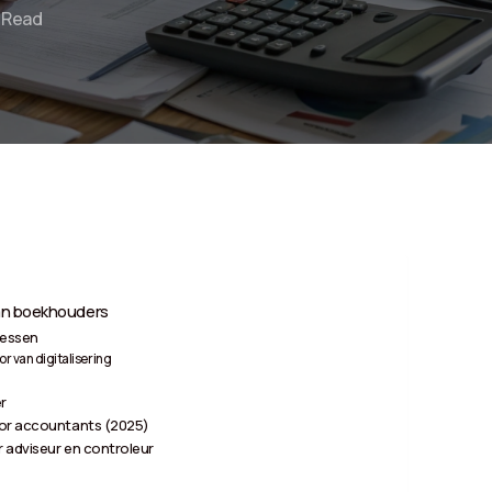
n Read
van boekhouders
cessen
r van digitalisering
r
oor accountants (2025)
r adviseur en controleur