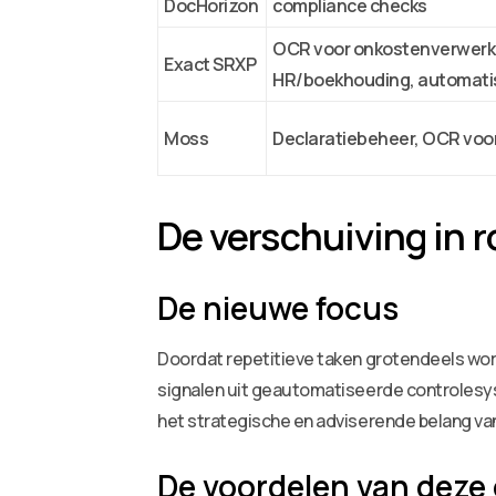
DocHorizon
compliance checks
OCR voor onkostenverwerkin
Exact SRXP
HR/boekhouding, automatis
Moss
Declaratiebeheer, OCR voor
De verschuiving in r
De nieuwe focus
Doordat repetitieve taken grotendeels wor
signalen uit geautomatiseerde controlesys
het strategische en adviserende belang v
De voordelen van deze