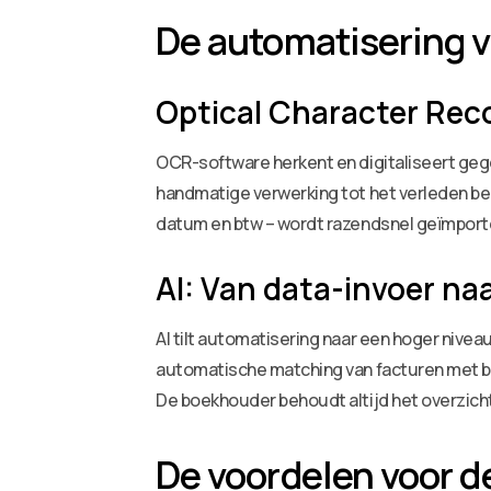
De automatisering v
Optical Character Reco
OCR-software herkent en digitaliseert geg
handmatige verwerking tot het verleden be
datum en btw – wordt razendsnel geïmpor
AI: Van data-invoer naa
AI tilt automatisering naar een hoger nivea
automatische matching van facturen met ban
De boekhouder behoudt altijd het overzicht e
De voordelen voor 