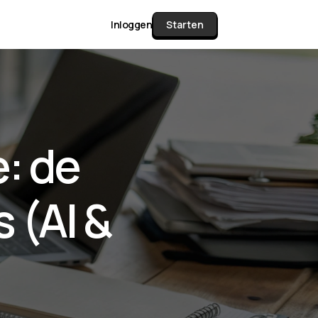
Inloggen
Starten
unctie Matrix
: de
gelijk alle pakketten en mogelijkheden
or documenten verzamelen en facturen
 (AI &
werken tot controleren, boeken, bank
ching & klant dashboard.