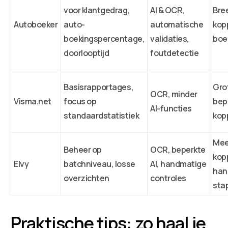
voor klantgedrag,
AI & OCR,
Bre
Autoboeker
auto-
automatische
kopp
boekingspercentage,
validaties,
boe
doorlooptijd
foutdetectie
Basisrapportages,
Gro
OCR, minder
Visma.net
focus op
bep
AI-functies
standaardstatistiek
kop
Mee
Beheer op
OCR, beperkte
kop
Elvy
batchniveau, losse
AI, handmatige
han
overzichten
controles
sta
Praktische tips: zo haal je