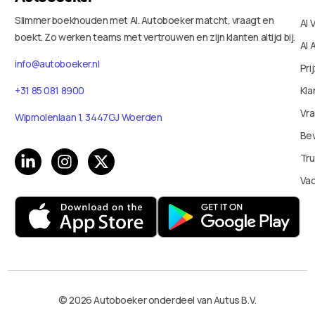
Slimmer boekhouden met AI. Autoboeker matcht, vraagt en
AI 
boekt. Zo werken teams met vertrouwen en zijn klanten altijd bij.
AI 
info@autoboeker.nl
Pri
+31 85 081 8900
Kla
Vr
Wipmolenlaan 1, 3447GJ Woerden
Bev
Tru
Va
© 2026 Autoboeker onderdeel van Autus B.V.