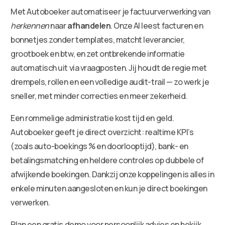
Met Autoboeker automatiseer je factuurverwerking van
herkennen
naar
afhandelen
. Onze AI leest facturen en
bonnetjes zonder templates, matcht leverancier,
grootboek en btw, en zet ontbrekende informatie
automatisch uit via vraagposten. Jij houdt de regie met
drempels, rollen en een volledige audit-trail — zo werk je
sneller, met minder correcties en meer zekerheid.
Een rommelige administratie kost tijd en geld.
Autoboeker geeft je direct overzicht: realtime KPI’s
(zoals auto-boekings % en doorlooptijd), bank- en
betalingsmatching en heldere controles op dubbele of
afwijkende boekingen. Dankzij onze koppelingen is alles in
enkele minuten aangesloten en kun je direct boekingen
verwerken.
Plan een gratis demo voor persoonlijk advies en bekijk