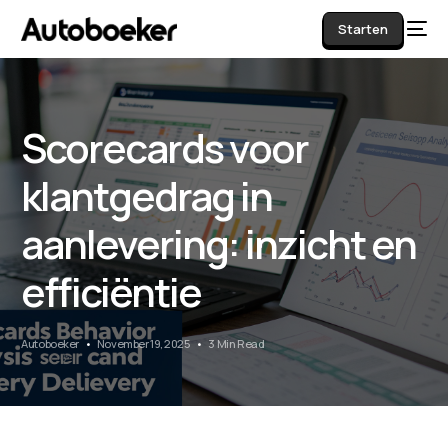
Starten
Scorecards voor
AI
klantgedrag in
aanlevering: inzicht en
efficiëntie
Autoboeker
November 19, 2025
3 Min Read