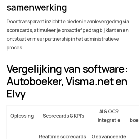
samenwerking
Door transparant inzicht te bieden in aanlevergedrag via
scorecards, stimuleer je proactief gedrag bij klanten en
ontstaat er meer partnership in het administratieve
proces.
Vergelijking van software:
Autoboeker, Visma.net en
Elvy
AI & OCR
Oplossing
Scorecards & KPI’s
integratie
boe
Realtime scorecards
Geavanceerde