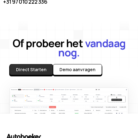
+31 97 010 222 336
Of probeer het
vandaag
nog.
Direct Starten
Demo aanvragen