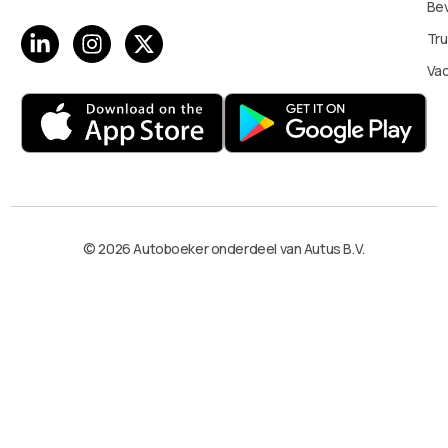
Bev
Tru
Va
© 2026 Autoboeker onderdeel van Autus B.V.