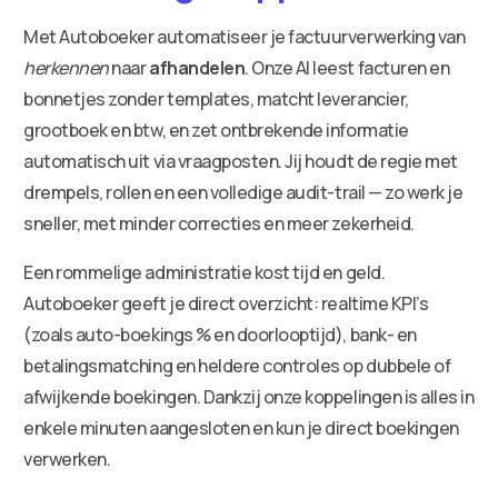
Met Autoboeker automatiseer je factuurverwerking van
herkennen
naar
afhandelen
. Onze AI leest facturen en
bonnetjes zonder templates, matcht leverancier,
grootboek en btw, en zet ontbrekende informatie
automatisch uit via vraagposten. Jij houdt de regie met
drempels, rollen en een volledige audit-trail — zo werk je
sneller, met minder correcties en meer zekerheid.
Een rommelige administratie kost tijd en geld.
Autoboeker geeft je direct overzicht: realtime KPI’s
(zoals auto-boekings % en doorlooptijd), bank- en
betalingsmatching en heldere controles op dubbele of
afwijkende boekingen. Dankzij onze koppelingen is alles in
enkele minuten aangesloten en kun je direct boekingen
verwerken.