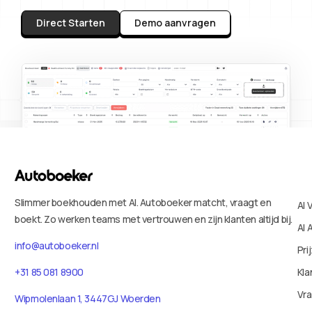
Direct Starten
Demo aanvragen
Slimmer boekhouden met AI. Autoboeker matcht, vraagt en
AI 
boekt. Zo werken teams met vertrouwen en zijn klanten altijd bij.
AI 
info@autoboeker.nl
Pri
Kla
+31 85 081 8900
Vr
Wipmolenlaan 1, 3447GJ Woerden