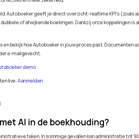
 correcties en meer zekerheid.
ld. Autoboeker geeft je direct overzicht: realtime KPI’s (zoals 
dubbele of afwijkende boekingen. Dankzij onze koppelingen is a
ies en bekijk hoe Autoboeker in jouw proces past. Documenten 
nder e-mailgevecht.
utoboeker demo
ten live:
Aanmelden
n
k met AI in de boekhouding?
nistratieve taken. In sommige gevallen kan administratie tot 90