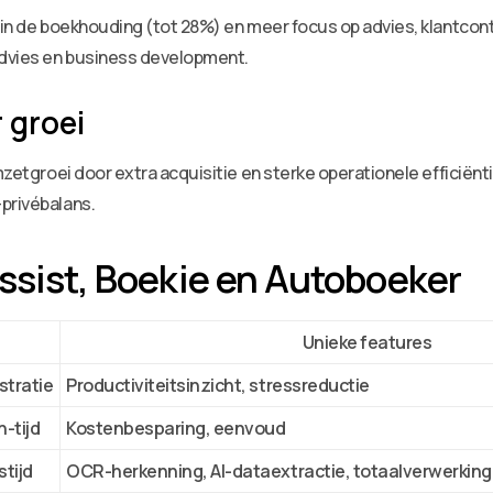
 in de boekhouding (tot 28%) en meer focus op advies, klantcont
tadvies en business development.
 groei
omzetgroei door extra acquisitie en sterke operationele efficië
privébalans.
Assist, Boekie en Autoboeker
Unieke features
stratie
Productiviteitsinzicht, stressreductie
-tijd
Kostenbesparing, eenvoud
tijd
OCR-herkenning, AI-dataextractie, totaalverwerking