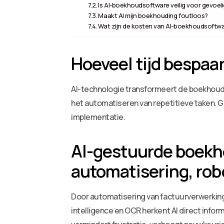
Is AI-boekhoudsoftware veilig voor gevoel
Maakt AI mijn boekhouding foutloos?
Wat zijn de kosten van AI-boekhoudsoftw
Hoeveel tijd bespaa
AI-technologie transformeert de boekhoud
het automatiseren van repetitieve taken. 
implementatie.
AI-gestuurde boekh
automatisering, rob
Door automatisering van factuurverwerking
intelligence en OCR herkent AI direct inform