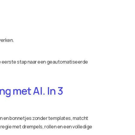
werken.
de eerste stap naar een geautomatiseerde
g met AI. In 3
ren en bonnetjes zonder templates, matcht
 regie met drempels, rollen en een volledige