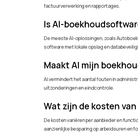
factuurverwerking en rapportages.
Is AI-boekhoudsoftware
De meeste AI-oplossingen, zoals Autoboeke
software met lokale opslag en databeveilig
Maakt AI mijn boekhou
AI vermindert het aantal fouten in administ
uitzonderingen en eindcontrole.
Wat zijn de kosten va
De kosten variëren per aanbieder en functi
aanzienlijke besparing op arbeidsuren en f