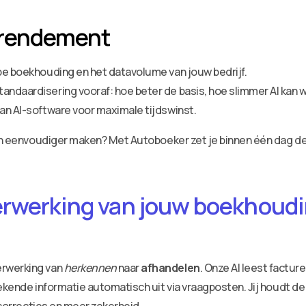
 rendement
ype boekhouding en het datavolume van jouw bedrijf.
andaardisering vooraf: hoe beter de basis, hoe slimmer AI kan 
van AI-software voor maximale tijdswinst.
r en eenvoudiger maken? Met Autoboeker zet je binnen één dag 
erwerking van jouw boekhoudin
erwerking van
herkennen
naar
afhandelen
. Onze AI leest factu
ekende informatie automatisch uit via vraagposten. Jij houdt de