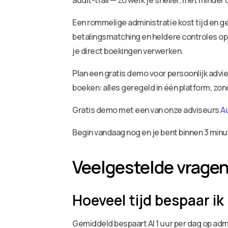
audit-trail — zo werk je sneller, met minder
Een rommelige administratie kost tijd en ge
betalingsmatching en heldere controles op 
je direct boekingen verwerken.
Plan een gratis demo voor persoonlijk adv
boeken: alles geregeld in één platform, zo
Gratis demo met een van onze adviseurs
A
Begin vandaag nog en je bent binnen 3 minu
Veelgestelde vrage
Hoeveel tijd bespaar i
Gemiddeld bespaart AI 1 uur per dag op admi