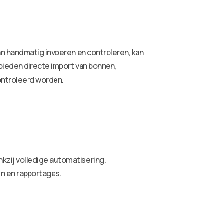
an handmatig invoeren en controleren, kan
bieden directe import van bonnen,
ontroleerd worden.
kzij volledige automatisering.
en en rapportages.