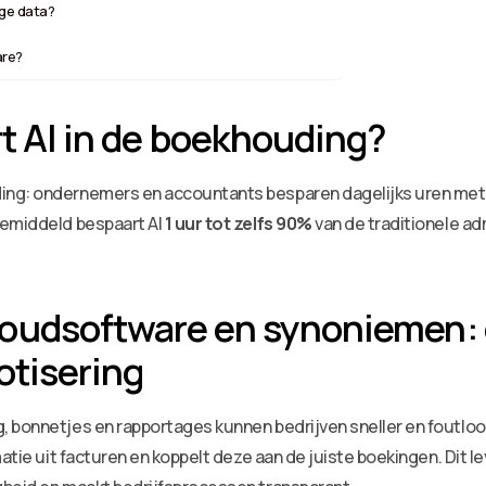
ige data?
are?
rt AI in de boekhouding?
ing: ondernemers en accountants besparen dagelijks uren met 
Gemiddeld bespaart AI
1 uur tot zelfs 90%
van de traditionele adm
oudsoftware en synoniemen: e
otisering
, bonnetjes en rapportages kunnen bedrijven sneller en foutlo
atie uit facturen en koppelt deze aan de juiste boekingen. Dit lev