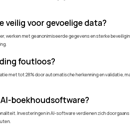
 veilig voor gevoelige data?
r, werken met geanonimiseerde gegevens en sterke beveiligings
ing.
ding foutloos?
ratie met tot 28% door automatische herkenning en validatie, maa
n AI-boekhoudsoftware?
onaliteit. Investeringen in AI-software verdienen zich doorgaa
outen.