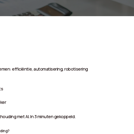
n: efficiëntie, automatisering, robotisering
ts
eker
houding met AI. In 3 minuten gekoppeld.
uding?