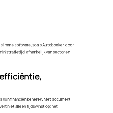
slimme software, zoals Autoboeker, door
inistratietijd, afhankelijk van sector en
fficiëntie,
os hun financiën beheren. Met document
ert niet alleen tijdswinst op; het