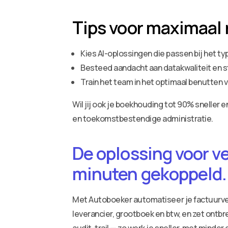
Tips voor maximaal
Kies AI-oplossingen die passen bij het t
Besteed aandacht aan datakwaliteit en st
Train het team in het optimaal benutten 
Wil jij ook je boekhouding tot 90% snelle
en toekomstbestendige administratie.
De oplossing voor v
minuten gekoppeld.
Met Autoboeker automatiseer je factuurv
leverancier, grootboek en btw, en zet ontbr