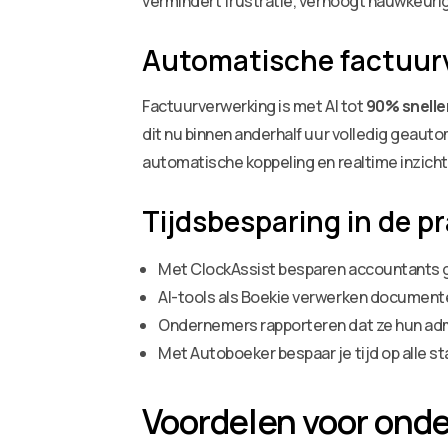
vermindert frustratie, verhoogt nauwkeuri
Automatische factuurv
Factuurverwerking is met AI tot
90% snelle
dit nu binnen anderhalf uur volledig geaut
automatische koppeling en realtime inzich
Tijdsbesparing in de pr
Met ClockAssist besparen accountants ge
AI-tools als Boekie verwerken documen
Ondernemers rapporteren dat ze hun admi
Met Autoboeker bespaar je tijd op alle 
Voordelen voor ond