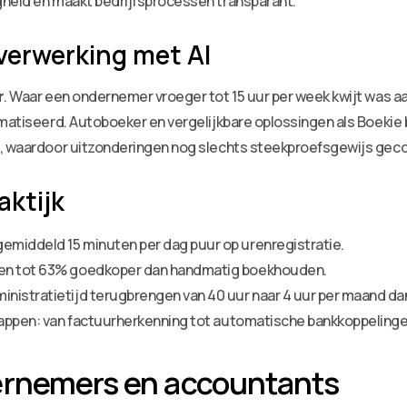
gheid en maakt bedrijfsprocessen transparant.
erwerking met AI
r
. Waar een ondernemer vroeger tot 15 uur per week kwijt was a
omatiseerd. Autoboeker en vergelijkbare oplossingen als Boekie 
t, waardoor uitzonderingen nog slechts steekproefsgewijs gec
aktijk
middeld 15 minuten per dag puur op urenregistratie.
ten tot 63% goedkoper dan handmatig boekhouden.
nistratietijd terugbrengen van 40 uur naar 4 uur per maand dan
stappen: van factuurherkenning tot automatische bankkoppeling
ernemers en accountants