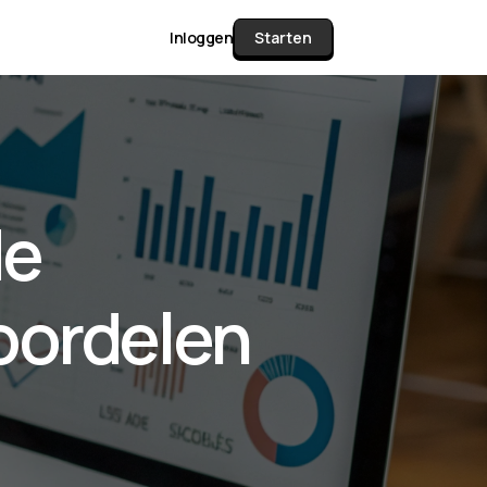
Inloggen
Starten
unctie Matrix
de
gelijk alle pakketten en mogelijkheden
or documenten verzamelen en facturen
oordelen
werken tot controleren, boeken, bank
ching & klant dashboard.