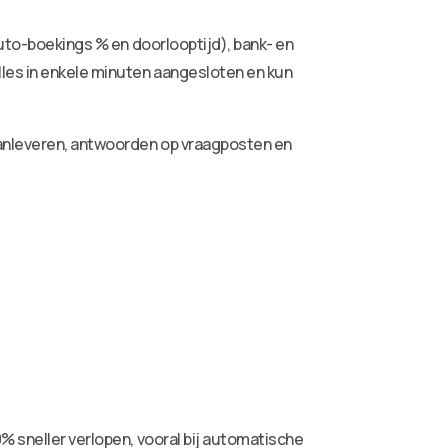
auto-boekings % en doorlooptijd), bank- en
lles in enkele minuten aangesloten en kun
aanleveren, antwoorden op vraagposten en
% sneller verlopen, vooral bij automatische