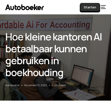
Starten
Hoe kleine kantoren AI
AI
betaalbaar kunnen
gebruiken in
boekhouding
Autoboeker
November 15, 2025
3 Min Read