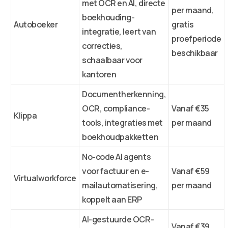
met OCR en AI, directe
per maand,
boekhouding-
Autoboeker
gratis
integratie, leert van
proefperiode
correcties,
beschikbaar
schaalbaar voor
kantoren
Documentherkenning,
OCR, compliance-
Vanaf €35
Klippa
tools, integraties met
per maand
boekhoudpakketten
No-code AI agents
voor factuur en e-
Vanaf €59
Virtualworkforce
mailautomatisering,
per maand
koppelt aan ERP
AI-gestuurde OCR-
Vanaf €39