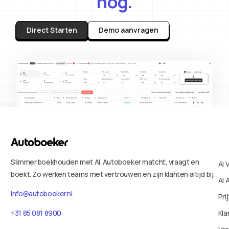
nog.
Direct Starten
Demo aanvragen
Slimmer boekhouden met AI. Autoboeker matcht, vraagt en
AI 
boekt. Zo werken teams met vertrouwen en zijn klanten altijd bij.
AI 
info@autoboeker.nl
Pri
Kla
+31 85 081 8900