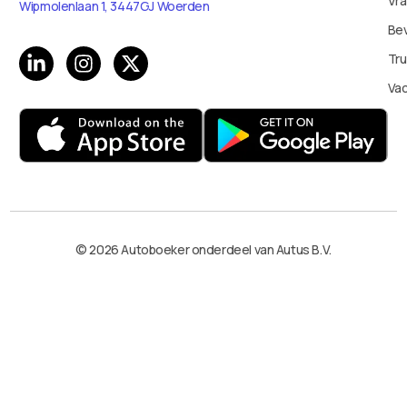
Vr
Wipmolenlaan 1, 3447GJ Woerden
Bev
Tru
Va
© 2026 Autoboeker onderdeel van Autus B.V.