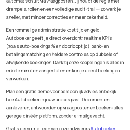
automatisch uit via vraagposten. Jij houdt de regie met
drempels, rollen en een volledige audit-trail — zo werk je
sneller, met minder correcties en meer zekerheid.
Een rommelige administratie kost tijd en geld.
Autoboeker geeft je direct overzicht: realtime KPI’s
(zoals auto-boekings % en doorlooptijd), bank- en
betalingsmatching en heldere controles op dubbele of
afwijkende boekingen. Dankzij onze koppelingen is alles in
enkele minuten aangesloten en kun je direct boekingen
verwerken.
Plan een gratis demo voor persoonlijk advies en bekijk
hoe Autoboeker in jouw proces past. Documenten
aanleveren, antwoorden op vraagposten en boeken: alles
geregeld in één platform, zonder e-mailgevecht.
Gratis demo met een van onze adviseurs
Autoboeker