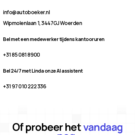
info@autoboeker.nl
Wipmolenlaan 1, 3447GJ Woerden
Bel met een medewerker tijdens kantooruren
+31 85 081 8900
Bel 24/7 met Linda onze AI assistent
+31 97 010 222 336
Of probeer het
vandaag