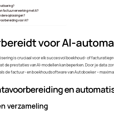
omatisering?
an factuurverwerking met AI?
ndere oplossingen?
voorbereiding voor AI?
rbereidt voor AI-automa
sering is cruciaal voor elk succesvol boekhoud- of facturatiepr
t de prestaties van AI-modellen kan beperken. Door je data zor
zoals de factuur- en boekhoudsoftware van Autoboeker – maxim
atavoorbereiding en automati
 en verzameling