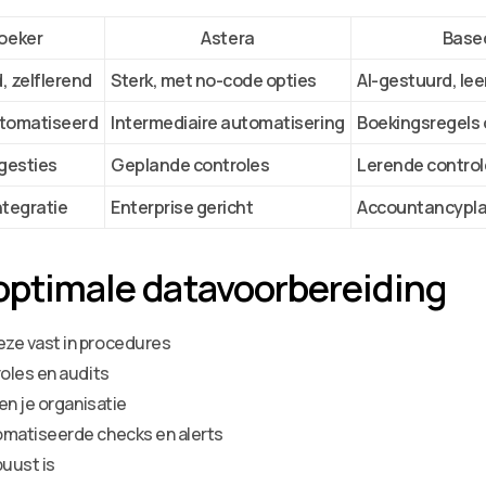
oeker
Astera
Base
 zelflerend
Sterk, met no-code opties
AI-gestuurd, lee
utomatiseerd
Intermediaire automatisering
Boekingsregels 
gesties
Geplande controles
Lerende control
ntegratie
Enterprise gericht
Accountancypl
 optimale datavoorbereiding
ze vast in procedures
oles en audits
en je organisatie
matiseerde checks en alerts
buust is