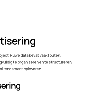
tisering
oject. Ruwe data bevat vaak fouten,
gvuldig te organiseren en te structureren,
aal rendement opleveren.
sering