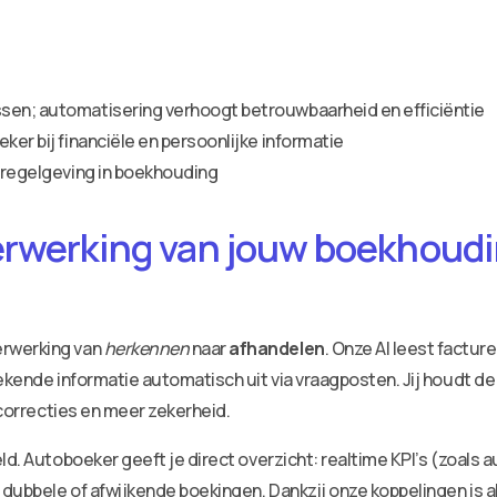
sen; automatisering verhoogt betrouwbaarheid en efficiëntie
ker bij financiële en persoonlijke informatie
n regelgeving in boekhouding
erwerking van jouw boekhoudin
erwerking van
herkennen
naar
afhandelen
. Onze AI leest factu
ekende informatie automatisch uit via vraagposten. Jij houdt de
 correcties en meer zekerheid.
ld. Autoboeker geeft je direct overzicht: realtime KPI’s (zoals 
dubbele of afwijkende boekingen. Dankzij onze koppelingen is a