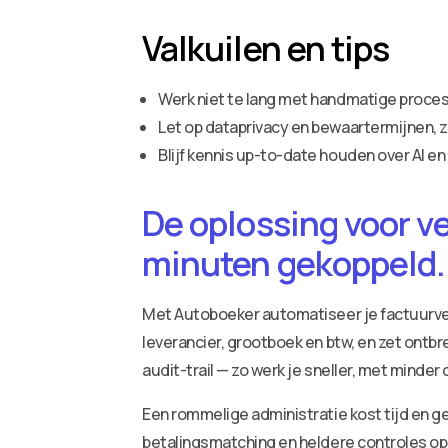
Valkuilen en tips
Werk niet te lang met handmatige proces
Let op dataprivacy en bewaartermijnen, ze
Blijf kennis up-to-date houden over AI e
De oplossing voor v
minuten gekoppeld.
Met Autoboeker automatiseer je factuurv
leverancier, grootboek en btw, en zet ontbr
audit-trail — zo werk je sneller, met minder
Een rommelige administratie kost tijd en ge
betalingsmatching en heldere controles op 