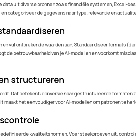
te data uit diverse bronnen zoals financiële systemen, Excel-
e en categoriseer de gegevens naar type, relevantie en actualite
standaardiseren
en en vul ontbrekende waarden aan. Standaardiseer formats (d
hoogt de betrouwbaarheid van je AI-modellen en voorkomt misclas
 en structureren
wordt. Dat betekent: conversie naar gestructureerde formaten 
it maakt het eenvoudiger voor AI-modellen om patronen te her
itscontrole
 gedefinieerde kwaliteitsnormen. Voer steekproeven uit, control