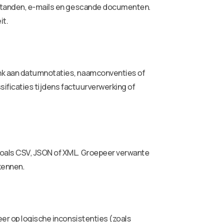
bestanden, e-mails en gescande documenten.
it.
enk aan datumnotaties, naamconventies of
sificaties tijdens factuurverwerking of
zoals CSV, JSON of XML. Groepeer verwante
kennen.
eer op logische inconsistenties (zoals