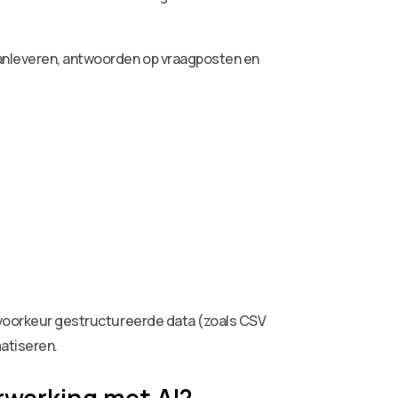
aanleveren, antwoorden op vraagposten en
j voorkeur gestructureerde data (zoals CSV
matiseren.