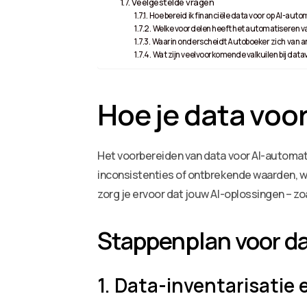
Veelgestelde vragen
Hoe bereid ik financiële data voor op AI-aut
Welke voordelen heeft het automatiseren v
Waarin onderscheidt Autoboeker zich van a
Wat zijn veelvoorkomende valkuilen bij data
Hoe je data voo
Het voorbereiden van data voor AI-automati
inconsistenties of ontbrekende waarden, wa
zorg je ervoor dat jouw AI-oplossingen – 
Stappenplan voor d
1. Data-inventarisatie