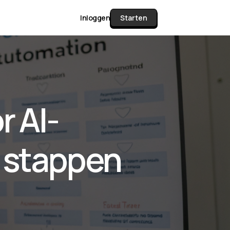
Inloggen
Starten
unctie Matrix
r AI-
gelijk alle pakketten en mogelijkheden
or documenten verzamelen en facturen
e stappen
werken tot controleren, boeken, bank
ching & klant dashboard.