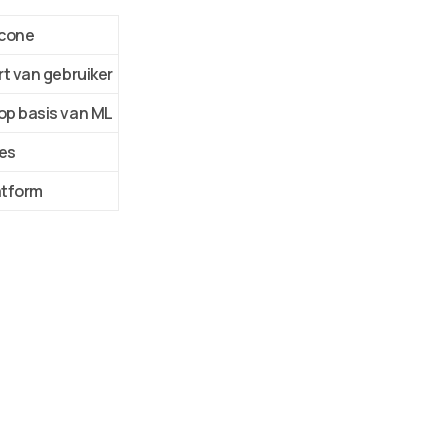
cone
rt van gebruiker
op basis van ML
es
atform