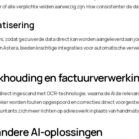
 of alle verplichte velden aanwezig zijn. Hoe consistenter de da
atisering
 zodat gezuiverde data direct kan worden aangeleverd aan jo
 Astera, bieden krachtige integraties voor automatische verwe
ekhouding en factuurverwerki
 direct ingescand met OCR-technologie, waarna de AI de relevan
oeker worden fouten opgespoord en correcties direct voorgest
ntants zich meer richten op advieswerk in plaats van handmatig
andere AI-oplossingen