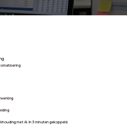
ing
tomatisering
rwerking
eiding
khouding met AI. In 3 minuten gekoppeld.