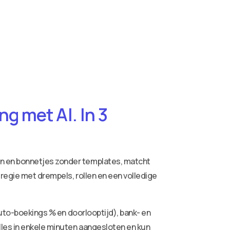
g met AI. In 3
ren en bonnetjes zonder templates, matcht
 regie met drempels, rollen en een volledige
auto-boekings % en doorlooptijd), bank- en
lles in enkele minuten aangesloten en kun