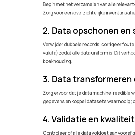
Begin met het verzamelen van alle relevan
Zorg voor een overzichtelijke inventarisati
2. Data opschonen en 
Verwijder dubbele records, corrigeer fout
valuta) zodat alle data uniform is. Dit ver
boekhouding.
3. Data transformeren
Zorg ervoor dat je data machine-readible 
gegevens en koppel datasets waar nodig; d
4. Validatie en kwalite
Controleer of alle data voldoet aan vooraf