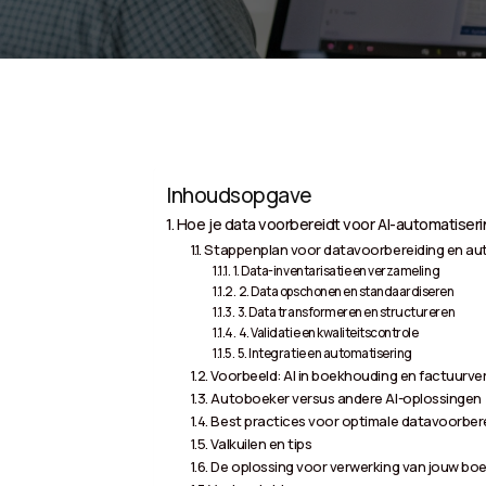
Inhoudsopgave
Hoe je data voorbereidt voor AI-automatiser
Stappenplan voor datavoorbereiding en au
1. Data-inventarisatie en verzameling
2. Data opschonen en standaardiseren
3. Data transformeren en structureren
4. Validatie en kwaliteitscontrole
5. Integratie en automatisering
Voorbeeld: AI in boekhouding en factuurve
Autoboeker versus andere AI-oplossingen
Best practices voor optimale datavoorber
Valkuilen en tips
De oplossing voor verwerking van jouw boe