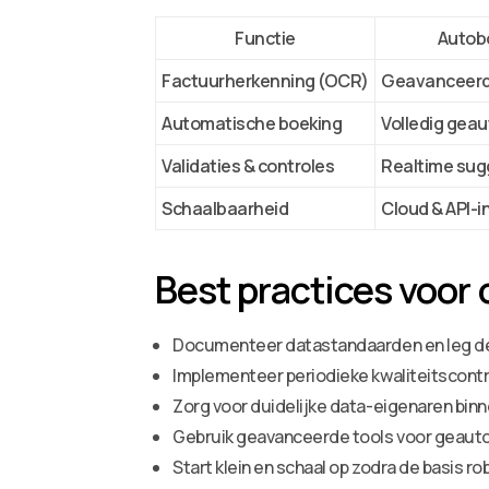
Functie
Autob
Factuurherkenning (OCR)
Geavanceerd,
Automatische boeking
Volledig gea
Validaties & controles
Realtime sug
Schaalbaarheid
Cloud & API-i
Best practices voor
Documenteer datastandaarden en leg de
Implementeer periodieke kwaliteitscontr
Zorg voor duidelijke data-eigenaren binn
Gebruik geavanceerde tools voor geauto
Start klein en schaal op zodra de basis ro