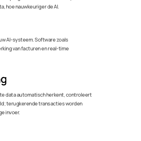
ta, hoe nauwkeuriger de AI.
uw AI-systeem. Software zoals
rking van facturen en real-time
ng
te data automatisch herkent, controleert
eld; terugkerende transacties worden
e invoer.